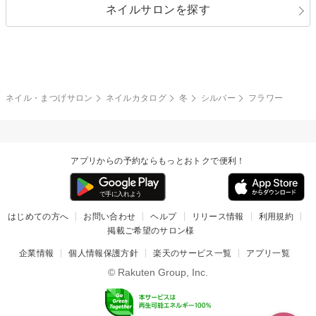
ネイルサロンを探す
ブラック
ブラウン
ボーダー
アニマル
エアブラシ
3D
ブライダル
夏
秋
グレー
クリア
フラワー
プッチ
ネイルシール
その他(アート・パーツ)
冬
カラフル
ワンカラー
ピーコック
ネイル・まつげサロン
ネイルカタログ
冬
シルバー
フラワー
タイダイ
ツイード
マット
手書き
アプリからの予約ならもっとおトクで便利！
チェック
その他(デザイン)
はじめての方へ
お問い合わせ
ヘルプ
リリース情報
利用規約
掲載ご希望のサロン様
企業情報
個人情報保護方針
楽天のサービス一覧
アプリ一覧
© Rakuten Group, Inc.