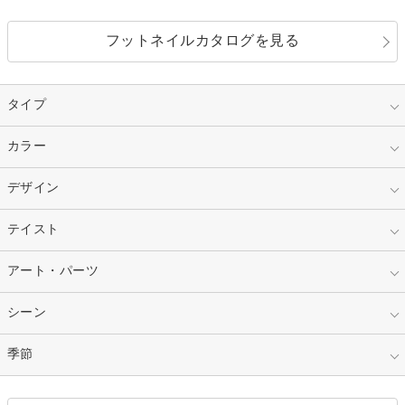
フットネイルカタログを見る
タイプ
指定なし
カラー
ジェル
スカルプ
マニキュア
指定なし
デザイン
ピンク
ネイルチップ
ベージュ
ホワイト
指定なし
テイスト
フレンチ
レッド
ブルー
その他フレンチ
マーブル
指定なし
アート・パーツ
ゴージャス
パープル
オレンジ
カラーグラデーション
ラメグラデーション
シンプル
ガーリー
指定なし
シーン
ストーン
イエロー
ゴールド
ハート
リボン
カジュアル
押し花
ホログラム
指定なし
季節
和装
シルバー
グリーン
レース
ドット
パール
メタルパーツ
オフィス
パーティ
指定なし
春