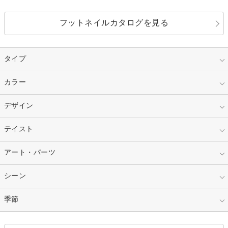
フットネイルカタログを見る
タイプ
指定なし
カラー
ジェル
スカルプ
マニキュア
指定なし
デザイン
ピンク
ネイルチップ
ベージュ
ホワイト
指定なし
テイスト
フレンチ
レッド
ブルー
その他フレンチ
マーブル
指定なし
アート・パーツ
ゴージャス
パープル
オレンジ
カラーグラデーション
ラメグラデーション
シンプル
ガーリー
指定なし
シーン
ストーン
イエロー
ゴールド
ハート
リボン
カジュアル
押し花
ホログラム
指定なし
季節
和装
シルバー
グリーン
レース
ドット
パール
メタルパーツ
オフィス
パーティ
指定なし
春