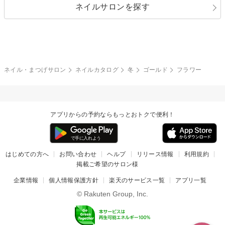
ネイルサロンを探す
ブラック
ブラウン
ボーダー
アニマル
エアブラシ
3D
ブライダル
夏
秋
グレー
クリア
フラワー
プッチ
ネイルシール
その他(アート・パーツ)
冬
カラフル
ワンカラー
ピーコック
ネイル・まつげサロン
ネイルカタログ
冬
ゴールド
フラワー
タイダイ
ツイード
マット
手書き
アプリからの予約ならもっとおトクで便利！
チェック
その他(デザイン)
はじめての方へ
お問い合わせ
ヘルプ
リリース情報
利用規約
掲載ご希望のサロン様
企業情報
個人情報保護方針
楽天のサービス一覧
アプリ一覧
© Rakuten Group, Inc.