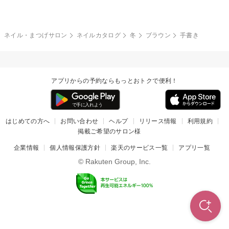
冬
カラフル
ワンカラー
ピーコック
ネイル・まつげサロン
ネイルカタログ
冬
ブラウン
手書き
タイダイ
ツイード
マット
手書き
アプリからの予約ならもっとおトクで便利！
チェック
その他(デザイン)
はじめての方へ
お問い合わせ
ヘルプ
リリース情報
利用規約
掲載ご希望のサロン様
企業情報
個人情報保護方針
楽天のサービス一覧
アプリ一覧
© Rakuten Group, Inc.