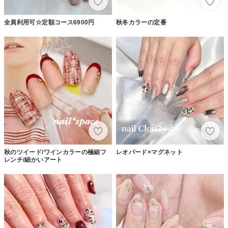
全員利用可☆定額コース6900円
秋冬カラーの定番
秋のツイード/ワインカラーの極細フ
レオパード×マグネット
レンチ/細かいアート