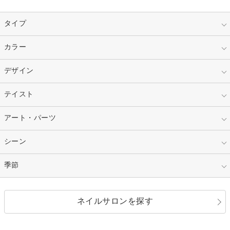
タイプ
指定なし
カラー
ジェル
スカルプ
マニキュア
指定なし
デザイン
ピンク
ネイルチップ
ベージュ
ホワイト
指定なし
テイスト
フレンチ
レッド
ブルー
その他フレンチ
マーブル
指定なし
アート・パーツ
ゴージャス
パープル
オレンジ
カラーグラデーション
ラメグラデーション
シンプル
ガーリー
指定なし
シーン
ストーン
イエロー
ゴールド
ハート
リボン
カジュアル
押し花
ホログラム
指定なし
季節
和装
シルバー
グリーン
レース
ドット
パール
メタルパーツ
オフィス
パーティ
指定なし
春
ネイルサロンを探す
ブラック
ブラウン
ボーダー
アニマル
エアブラシ
3D
ブライダル
夏
秋
グレー
クリア
フラワー
プッチ
ネイルシール
その他(アート・パーツ)