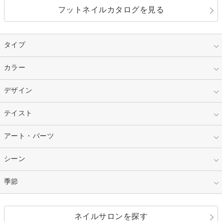
フットネイルカタログを見る
タイプ
指定なし
カラー
ジェル
スカルプ
マニキュア
指定なし
デザイン
ピンク
ネイルチップ
ベージュ
ホワイト
指定なし
テイスト
フレンチ
レッド
ブルー
その他フレンチ
マーブル
指定なし
アート・パーツ
ゴージャス
パープル
オレンジ
カラーグラデーション
ラメグラデーション
シンプル
ガーリー
指定なし
シーン
ストーン
イエロー
ゴールド
ハート
リボン
カジュアル
押し花
ホログラム
指定なし
季節
和装
シルバー
グリーン
レース
ドット
パール
メタルパーツ
オフィス
パーティ
指定なし
春
ネイルサロンを探す
ブラック
ブラウン
ボーダー
アニマル
エアブラシ
3D