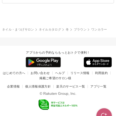
ブライダル
夏
秋
グレー
クリア
フラワー
プッチ
ネイルシール
その他(アート・パーツ)
冬
カラフル
ワンカラー
ピーコック
ネイル・まつげサロン
ネイルカタログ
冬
ブラウン
ワンカラー
タイダイ
ツイード
マット
手書き
アプリからの予約ならもっとおトクで便利！
チェック
その他(デザイン)
はじめての方へ
お問い合わせ
ヘルプ
リリース情報
利用規約
掲載ご希望のサロン様
企業情報
個人情報保護方針
楽天のサービス一覧
アプリ一覧
© Rakuten Group, Inc.