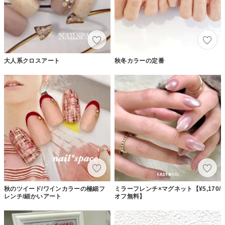
大人系クロスアート
秋冬カラーの定番
秋のツイード/ワインカラーの極細フ
ミラーフレンチ×マグネット【¥5,170/
レンチ/細かいアート
オフ無料】