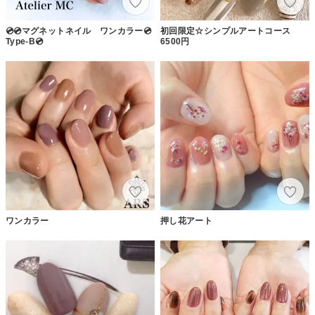
💿💿マグネットネイル ワンカラー💿
初回限定☆シンプルアートコース
Type-B💿
6500円
ワンカラー
押し花アート