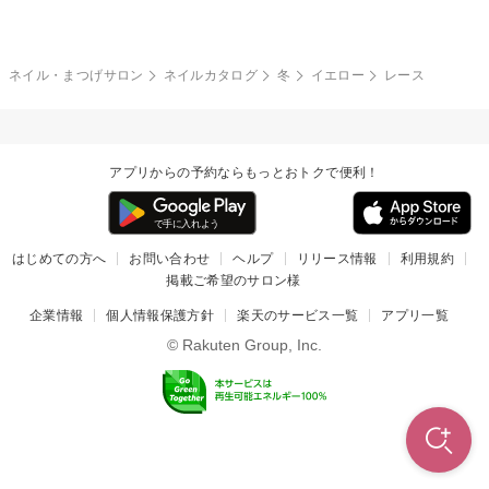
冬
カラフル
ワンカラー
ピーコック
ネイル・まつげサロン
ネイルカタログ
冬
イエロー
レース
タイダイ
ツイード
マット
手書き
アプリからの予約ならもっとおトクで便利！
チェック
その他(デザイン)
はじめての方へ
お問い合わせ
ヘルプ
リリース情報
利用規約
掲載ご希望のサロン様
企業情報
個人情報保護方針
楽天のサービス一覧
アプリ一覧
© Rakuten Group, Inc.