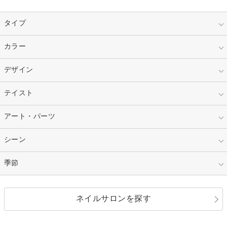
タイプ
指定なし
カラー
ジェル
スカルプ
マニキュア
指定なし
デザイン
ピンク
ネイルチップ
ベージュ
ホワイト
指定なし
テイスト
フレンチ
レッド
ブルー
その他フレンチ
マーブル
指定なし
アート・パーツ
ゴージャス
パープル
オレンジ
カラーグラデーション
ラメグラデーション
シンプル
ガーリー
指定なし
シーン
ストーン
イエロー
ゴールド
ハート
リボン
カジュアル
押し花
ホログラム
指定なし
季節
和装
シルバー
グリーン
レース
ドット
パール
メタルパーツ
オフィス
パーティ
指定なし
春
ネイルサロンを探す
ブラック
ブラウン
ボーダー
アニマル
エアブラシ
3D
ブライダル
夏
秋
グレー
クリア
フラワー
プッチ
ネイルシール
その他(アート・パーツ)