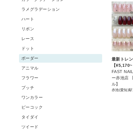
ラメグラデーション
ハート
リボン
レース
ドット
ボーダー
最新トレン
【¥5,170
アニマル
FAST NA
フラワー
ー赤池店 
ル】
プッチ
赤池(愛知)駅
ワンカラー
ピーコック
タイダイ
ツイード