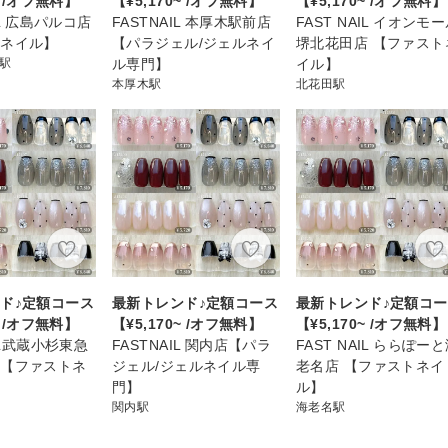
~ /オフ無料】
【¥5,170~ /オフ無料】
【¥5,170~ /オフ無料】
IL 広島パルコ店
FASTNAIL 本厚木駅前店
FAST NAIL イオンモ
トネイル】
【パラジェル/ジェルネイ
堺北花田店 【ファスト
)駅
ル専門】
イル】
本厚木駅
北花田駅
ド♪定額コース
最新トレンド♪定額コース
最新トレンド♪定額コ
~ /オフ無料】
【¥5,170~ /オフ無料】
【¥5,170~ /オフ無料】
AIL武蔵小杉東急
FASTNAIL 関内店【パラ
FAST NAIL ららぽー
店【ファストネ
ジェル/ジェルネイル専
老名店 【ファストネイ
門】
ル】
関内駅
海老名駅