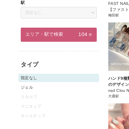
駅
FAST NA
【ファス
指定なし
梅田駅
104
エリア・駅で検索
件
タイプ
指定なし
ハンド9種
のデザインコ
ジェル
nail Clou 
大通駅
スカルプ
マニキュア
ネイルチップ