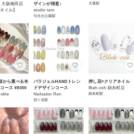
IL 大阪梅田店
ザインが得意♪
大通駅
トネイル】
studio tam
勾当台公園駅
類から選べる冬
パラジェルHANDトレン
押し花×クリアネイル
ース ¥8000
ドデザインコース
Blah-zeh 錦糸町店
Noble
Nailsalon Ren
錦糸町駅
四ツ谷駅