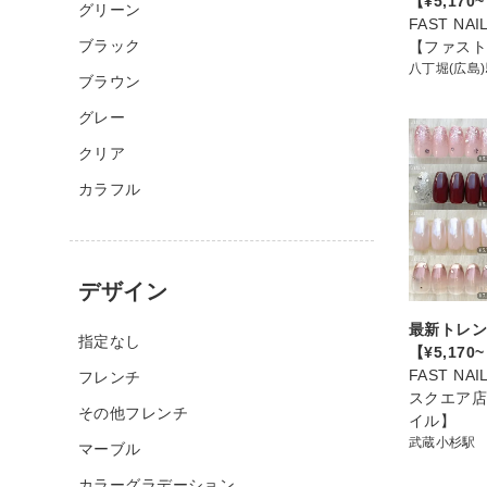
【¥5,170
グリーン
FAST NA
ブラック
【ファス
八丁堀(広島
ブラウン
グレー
クリア
カラフル
デザイン
最新トレン
指定なし
【¥5,170
FAST N
フレンチ
スクエア
その他フレンチ
イル】
武蔵小杉駅
マーブル
カラーグラデーション