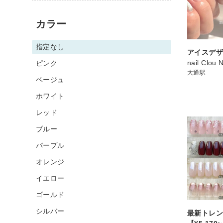
カラー
指定なし
アイスデ
nail Clou 
ピンク
大通駅
ベージュ
ホワイト
レッド
ブルー
パープル
オレンジ
イエロー
ゴールド
シルバー
最新トレン