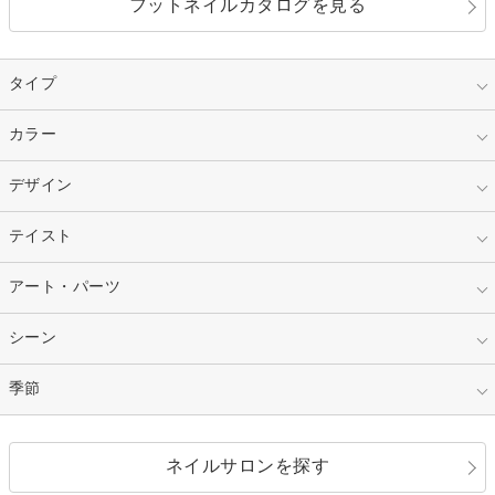
フットネイルカタログを見る
タイプ
指定なし
カラー
ジェル
スカルプ
マニキュア
指定なし
デザイン
ピンク
ネイルチップ
ベージュ
ホワイト
指定なし
テイスト
フレンチ
レッド
ブルー
その他フレンチ
マーブル
指定なし
アート・パーツ
ゴージャス
パープル
オレンジ
カラーグラデーション
ラメグラデーション
シンプル
ガーリー
指定なし
シーン
ストーン
イエロー
ゴールド
ハート
リボン
カジュアル
押し花
ホログラム
指定なし
季節
和装
シルバー
グリーン
レース
ドット
パール
メタルパーツ
オフィス
パーティ
指定なし
春
ネイルサロンを探す
ブラック
ブラウン
ボーダー
アニマル
エアブラシ
3D
ブライダル
夏
秋