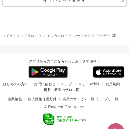
ブラック
ブラウン
ボーダー
アニマル
エアブラシ
3D
ブライダル
夏
秋
グレー
クリア
フラワー
プッチ
ネイルシール
その他(アート・パーツ)
冬
カラフル
ワンカラー
ピーコック
ネイル・まつげサロン
ネイルカタログ
ゴージャス
プッチ
3D
タイダイ
ツイード
マット
手書き
アプリからの予約ならもっとおトクで便利！
チェック
その他(デザイン)
はじめての方へ
お問い合わせ
ヘルプ
リリース情報
利用規約
掲載ご希望のサロン様
企業情報
個人情報保護方針
楽天のサービス一覧
アプリ一覧
© Rakuten Group, Inc.