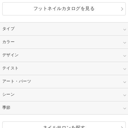
フットネイルカタログを見る
タイプ
指定なし
カラー
ジェル
スカルプ
マニキュア
指定なし
デザイン
ピンク
ネイルチップ
ベージュ
ホワイト
指定なし
テイスト
フレンチ
レッド
ブルー
その他フレンチ
マーブル
指定なし
アート・パーツ
ゴージャス
パープル
オレンジ
カラーグラデーション
ラメグラデーション
シンプル
ガーリー
指定なし
シーン
ストーン
イエロー
ゴールド
ハート
リボン
カジュアル
押し花
ホログラム
指定なし
季節
和装
シルバー
グリーン
レース
ドット
パール
メタルパーツ
オフィス
パーティ
指定なし
春
ネイルサロンを探す