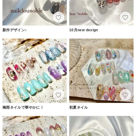
新作デザイン♪
10月new design
梅雨ネイルで華やかに！
初夏ネイル