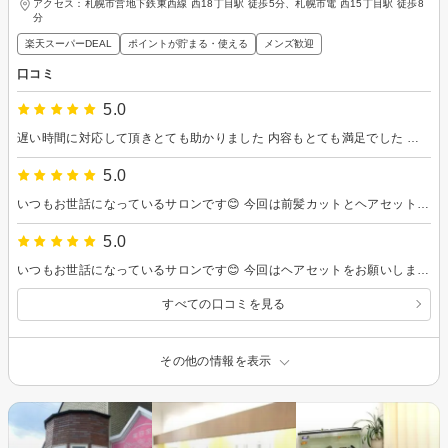
アクセス：札幌市営地下鉄東西線 西18丁目駅 徒歩5分、札幌市電 西15丁目駅 徒歩8
分
楽天スーパーDEAL
ポイントが貯まる・使える
メンズ歓迎
口コミ
5.0
遅い時間に対応して頂きとても助かりました 内容もとても満足でした またお願いしたいです！
5.0
いつもお世話になっているサロンです😊 今回は前髪カットとヘアセットをお願いしました。 前髪は私のクセや雰囲気に合わせて、絶妙なバランスで整えてくださるので、毎回安心してお任せできます。 ヘアセットもとても丁寧で、崩れにくく綺麗なまま長時間キープできて嬉しかったです。 どんな場面にも自信を持って出かけられる仕上がりでした✨ 毎回、あたたかく迎えてくださる雰囲気と、安定した技術に癒されています。 また次回もよろしくお願いします。
5.0
いつもお世話になっているサロンです😊 今回はヘアセットをお願いしました。 私の髪質や希望のスタイルに合わせて、丁寧に仕上げていただきました。 仕上がりはとても綺麗で、特別な予定にもぴったりの華やかさで大満足です💖 時間が経っても崩れにくく、最後まで綺麗な状態をキープできたのも嬉しかったです✨ 技術はもちろん、優しく温かい対応にもいつも癒されています。 これからも、ここぞという日にお願いしたいサロンです！ またよろしくお願いします🌸
すべての口コミを見る
その他の情報を表示