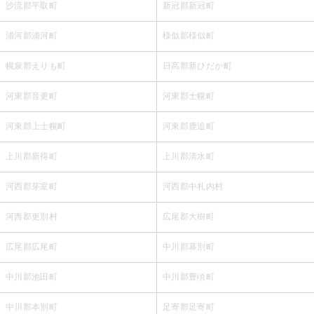
沙流郡平取町
新冠郡新冠町
浦河郡浦河町
様似郡様似町
幌泉郡えりも町
日高郡新ひだか町
河東郡音更町
河東郡士幌町
河東郡上士幌町
河東郡鹿追町
上川郡新得町
上川郡清水町
河西郡芽室町
河西郡中札内村
河西郡更別村
広尾郡大樹町
広尾郡広尾町
中川郡幕別町
中川郡池田町
中川郡豊頃町
中川郡本別町
足寄郡足寄町