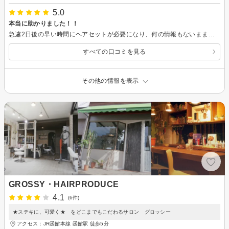
5.0
本当に助かりました！！
急遽2日後の早い時間にヘアセットが必要になり、何の情報もないままお店を必死に探していたので大変助かりました。 20分ぐらいで終われたらなと事前に希望しましたが、なんと15分で終わるし完成したヘアはめちゃくちゃ綺麗でアレンジもしていただき本当に感謝しています。 担当の方も優しくて安心しました。 また撮影の時はぜひお願いしたいです。 本当にありがとうございました！
すべての口コミを見る
その他の情報を表示
GROSSY・HAIRPRODUCE
4.1
(6件)
★ステキに、可愛く★ をどこまでもこだわるサロン グロッシー
アクセス：JR函館本線 函館駅 徒歩5分