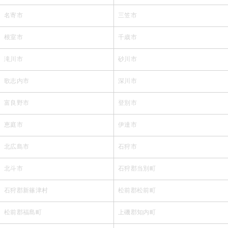
名寄市
三笠市
根室市
千歳市
滝川市
砂川市
歌志内市
深川市
富良野市
登別市
恵庭市
伊達市
北広島市
石狩市
北斗市
石狩郡当別町
石狩郡新篠津村
松前郡松前町
松前郡福島町
上磯郡知内町