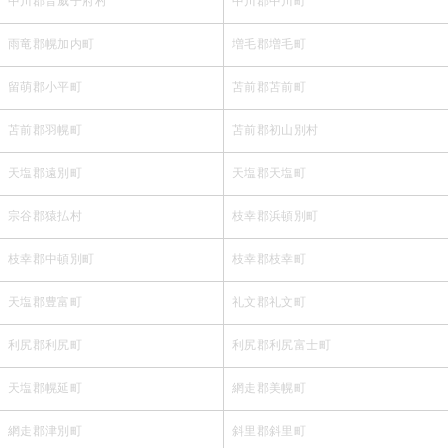
中川郡音威子府村
中川郡中川町
雨竜郡幌加内町
増毛郡増毛町
留萌郡小平町
苫前郡苫前町
苫前郡羽幌町
苫前郡初山別村
天塩郡遠別町
天塩郡天塩町
宗谷郡猿払村
枝幸郡浜頓別町
枝幸郡中頓別町
枝幸郡枝幸町
天塩郡豊富町
礼文郡礼文町
利尻郡利尻町
利尻郡利尻富士町
天塩郡幌延町
網走郡美幌町
網走郡津別町
斜里郡斜里町