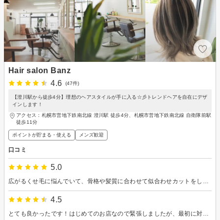
Hair salon Banz
4.6
(47件)
【澄川駅から徒歩4分】理想のヘアスタイルが手に入る☆彡トレンドヘアを自在にデザ
インします！
アクセス：札幌市営地下鉄南北線 澄川駅 徒歩4分、札幌市営地下鉄南北線 自衛隊前駅
徒歩11分
ポイントが貯まる・使える
メンズ歓迎
口コミ
5.0
広がるくせ毛に悩んでいて、骨格や髪質に合わせて似合わせカットをしてくれるという記載があったので予約して行ってみました。 どうせ前下がりボブかショートあたりを勧められるだろうと思ったら予想外。 長さは変えず印象が変わって家でもらくに整えられるような髪型になって良かったです。 カットだけでしたが、久しぶりに美容室行くのがなんか楽しいかもって感覚を思い出しました♪
4.5
とても良かったです！はじめてのお店なので緊張しましたが、最初に対応して頂けた方が笑顔だったのでホッとしました。担当の美容師さんはとても丁寧にこちらの要望に答えて頂けてお陰さまで扱いやすい髪型にしてもらえました。 ありがとうございました。 これからもお願いしようと思いました。