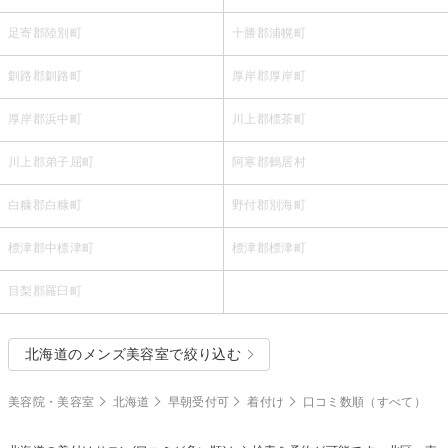
足寄郡陸別町
十勝郡浦幌町
釧路郡釧路町
厚岸郡厚岸町
厚岸郡浜中町
川上郡標茶町
川上郡弟子屈町
阿寒郡鶴居村
白糠郡白糠町
野付郡別海町
標津郡中標津町
標津郡標津町
目梨郡羅臼町
北海道のメンズ美容室で絞り込む
美容院・美容室
北海道
早朝受付可
着付け
口コミ数順（すべて）