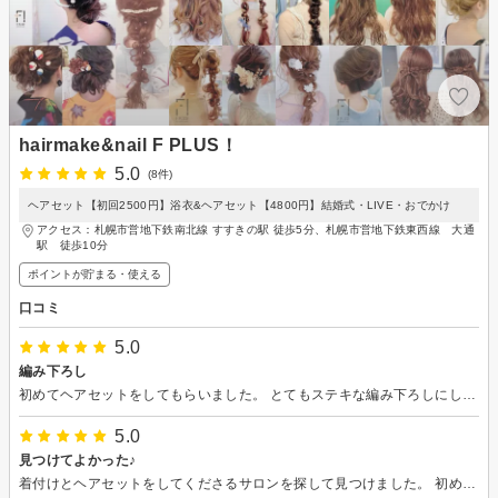
hairmake&nail F PLUS！
5.0
(8件)
ヘアセット【初回2500円】浴衣&ヘアセット【4800円】結婚式・LIVE・おでかけ
アクセス：札幌市営地下鉄南北線 すすきの駅 徒歩5分、札幌市営地下鉄東西線 大通
駅 徒歩10分
ポイントが貯まる・使える
口コミ
5.0
編み下ろし
初めてヘアセットをしてもらいました。 とてもステキな編み下ろしにしていただき大満足です。 また機会がありましたら利用したいです。
5.0
見つけてよかった♪
着付けとヘアセットをしてくださるサロンを探して見つけました。 初めてだったので不安でしたが、とても自然に楽しくお話しできて、希望も聞いてくださり、とても素敵に仕上げてくださいました。 着付けも苦しくなく、約12時間着たままでも着崩れもありませんでした。 また日程の合う時にはお願いしようと思っています！