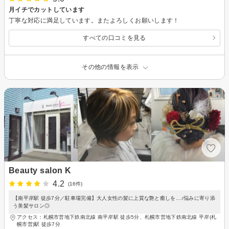
月イチでカットしています
丁寧な対応に満足しています。またよろしくお願いします！
すべての口コミを見る
その他の情報を表示
Beauty salon K
4.2
(16件)
【南平岸駅 徒歩7分／駐車場完備】大人女性の髪に上質な艶と癒しを…♪悩みに寄り添
う美髪サロン◎
アクセス：札幌市営地下鉄南北線 南平岸駅 徒歩5分、札幌市営地下鉄南北線 平岸(札
幌市営)駅 徒歩7分