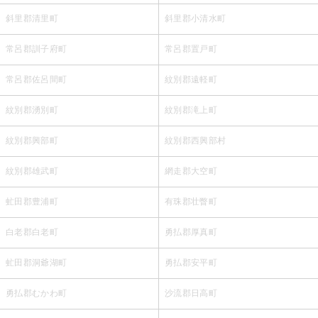
斜里郡清里町
斜里郡小清水町
常呂郡訓子府町
常呂郡置戸町
常呂郡佐呂間町
紋別郡遠軽町
紋別郡湧別町
紋別郡滝上町
紋別郡興部町
紋別郡西興部村
紋別郡雄武町
網走郡大空町
虻田郡豊浦町
有珠郡壮瞥町
白老郡白老町
勇払郡厚真町
虻田郡洞爺湖町
勇払郡安平町
勇払郡むかわ町
沙流郡日高町