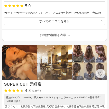
5.0
カットとカラーでお伺いしました。 どんな仕上がりがいいのか、色味はどうするか、前髪の長さの具合など都度丁寧に確認いただきまして、結果イメージ通りのスタイルになりました。 とても感動しました。札幌に住んでから美容室が決まらなかったのですが、今後はこちらにお世話になりたく思います。
すべての口コミを見る
その他の情報を表示
SUPER CUT 元町店
4.8
(126件)
魔法のバブル『marbb』導入★≪ＩＮＯＡオイルカラー＋カット￥9350≫駐車場有/
元町駅徒歩2分
アクセス：札幌市営地下鉄東豊線 元町駅 徒歩2分、札幌市営地下鉄東豊線 環状通東駅