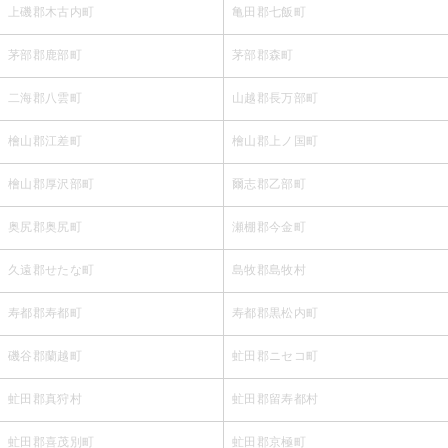
上磯郡木古内町
亀田郡七飯町
茅部郡鹿部町
茅部郡森町
二海郡八雲町
山越郡長万部町
檜山郡江差町
檜山郡上ノ国町
檜山郡厚沢部町
爾志郡乙部町
奥尻郡奥尻町
瀬棚郡今金町
久遠郡せたな町
島牧郡島牧村
寿都郡寿都町
寿都郡黒松内町
磯谷郡蘭越町
虻田郡ニセコ町
虻田郡真狩村
虻田郡留寿都村
虻田郡喜茂別町
虻田郡京極町