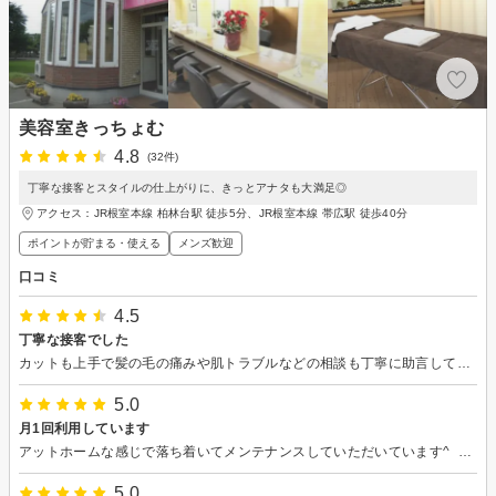
美容室きっちょむ
4.8
(32件)
丁寧な接客とスタイルの仕上がりに、きっとアナタも大満足◎
アクセス：JR根室本線 柏林台駅 徒歩5分、JR根室本線 帯広駅 徒歩40分
ポイントが貯まる・使える
メンズ歓迎
口コミ
4.5
丁寧な接客でした
カットも上手で髪の毛の痛みや肌トラブルなどの相談も丁寧に助言してくれました。また利用しよう思います。
5.0
月1回利用しています
アットホームな感じで落ち着いてメンテナンスしていただいています^_^また来月もよろしくお願いします
5.0