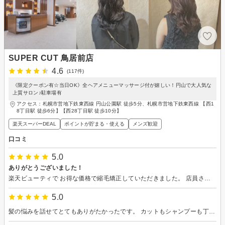
SUPER CUT 鳥居前店
4.6
(117件)
《限定クーポン有☆当日OK》全ヘアメニューマッサージ付が嬉しい！円山で大人気な
上質サロン♪駐車場有
アクセス：札幌市営地下鉄東西線 円山公園駅 徒歩5分、札幌市営地下鉄東西線 【西1
8丁目駅 徒歩6分】【西28丁目駅 徒歩10分】
楽天スーパーDEAL
ポイントが貯まる・使える
メンズ歓迎
口コミ
5.0
ありがとうございました！
楽天ビューティで お得な価格で縮毛矯正していただきました。 店員さんの接客も 素敵で 仕上がりにも大満足です。 シャンプー後の 首と肩のマッサージ(´-｀*)ﾍ(´∀｀ﾍ) 嬉しかったですし ローズヒップとアップルティー2種 美味しかったです。 気になることを 納得行くまで時間をかけて 相談できました。 ありがとうございました( ᴗ̀ ̫ᴗ́ )
5.0
髪の悩みを話せてとてもありがたかったです。 カットもシャンプーも丁寧で嬉しいです。 またお願いします。