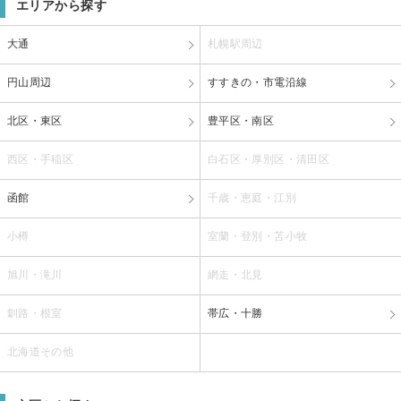
エリアから探す
大通
札幌駅周辺
円山周辺
すすきの・市電沿線
北区・東区
豊平区・南区
西区・手稲区
白石区・厚別区・清田区
函館
千歳・恵庭・江別
小樽
室蘭・登別・苫小牧
旭川・滝川
網走・北見
釧路・根室
帯広・十勝
北海道その他