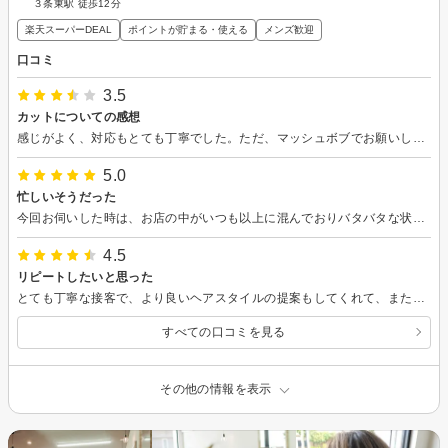
３条東駅 徒歩12分
楽天スーパーDEAL
ポイントが貯まる・使える
メンズ歓迎
口コミ
3.5
カットについての感想
感じがよく、対応もとても丁寧でした。ただ、マッシュボブでお願いしたにもかかわらず、仕上がりは毛先に強くシャギーが入っていて、マッシュやボブの要素がほとんどありませんでした。自分の伝え方が不十分だったのか、希望と違う仕上がりに正直かなり戸惑いました。今は髪が早く伸びてマッシュボブにしたいと思っています。
5.0
忙しいそうだった
今回お伺いした時は、お店の中がいつも以上に混んでおりバタバタな状態だった。 しかしながらいつも通りの接客をしていただき、ただ感心するばかりでした。 これからも利用させていただきます。
4.5
リピートしたいと思った
とても丁寧な接客で、より良いヘアスタイルの提案もしてくれて、また来たいと思いました。
すべての口コミを見る
その他の情報を表示