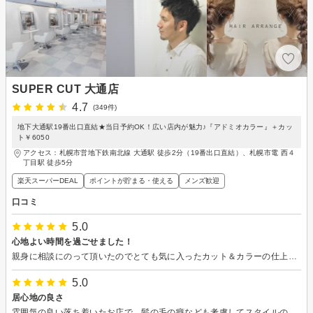
SUPER CUT 大通店
4.7
(349件)
地下大通駅19番出口直結★当日予約OK！広い店内が魅力♪『アドミオカラー』＋カッ
ト￥6050
アクセス：札幌市営地下鉄南北線 大通駅 徒歩2分（19番出口直結）、札幌市電 西４
丁目駅 徒歩5分
楽天スーパーDEAL
ポイントが貯まる・使える
メンズ歓迎
口コミ
5.0
心地よい時間を過ごせました！
親身に相談にのって頂いたのでとても気に入ったカット＆カラーの仕上がりになりました。スタッフさんの対応もお店の雰囲気も良く快適な時間を過ごす事が出来ました。ありがとうございました。またお願いします。
5.0
居心地の良さ
雰囲気の良い落ち着いたお店で、髪の毛の癖なども考慮してスタイルの相談にのってくれるのでいつもありがたいです。また行きます。