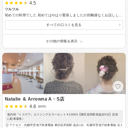
4.5
ツルツル
初めての利用でした 初めてはやはり緊張しましたが距離感なくお話ししていただいて、白髪染めのカウンセリングなど最初にしっかりしていただきました 傷んだところをカットして貰っただけで手触りツルツルになって嬉しかったです 雰囲気も気取りすぎす清潔で落ち着けました また行けるといいなと思っています
すべての口コミを見る
その他の情報を表示
Natalie ＆ Arrowna A・S店
4.6
(90件)
道内初『トステア』エイジングカラーカット￥10000【東区役所駅前徒歩5分】店前
に駐車場有♪
アクセス：札幌市営地下鉄東豊線 東区役所前駅 徒歩1分、札幌市営地下鉄東豊線 北１