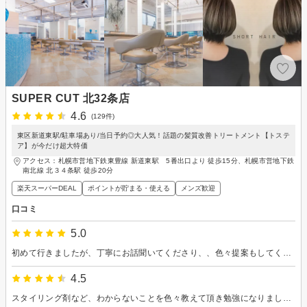
SUPER CUT 北32条店
4.6
(129件)
東区新道東駅/駐車場あり/当日予約◎大人気！話題の髪質改善トリートメント【トステ
ア】が今だけ超大特価
アクセス：札幌市営地下鉄東豊線 新道東駅 5番出口より 徒歩15分、札幌市営地下鉄
南北線 北３４条駅 徒歩20分
楽天スーパーDEAL
ポイントが貯まる・使える
メンズ歓迎
口コミ
5.0
初めて行きましたが、丁寧にお話聞いてくださり、、色々提案もしてくれて、納得のいく仕上がりでした。また利用したいと思います。
4.5
スタイリング剤など、わからないことを色々教えて頂き勉強になりました！ 重めの髪質なので、かなり軽くなりスッキリしました。また機会があれば行きたいなと思います。