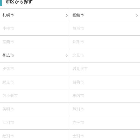
市区から探す
札幌市
函館市
小樽市
旭川市
室蘭市
釧路市
帯広市
北見市
夕張市
岩見沢市
網走市
留萌市
苫小牧市
稚内市
美唄市
芦別市
江別市
赤平市
紋別市
士別市