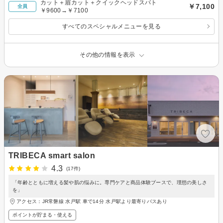
カット＋眉カット＋クイックヘッドスパト
￥7,100
全員
￥9600→￥7100
すべてのスペシャルメニューを見る
その他の情報を表示
TRIBECA smart salon
4.3
(17件)
「年齢とともに増える髪や肌の悩みに。専門ケアと商品体験ブースで、理想の美しさ
を」
アクセス：JR常磐線 水戸駅 車で14分 水戸駅より最寄りバスあり
ポイントが貯まる・使える