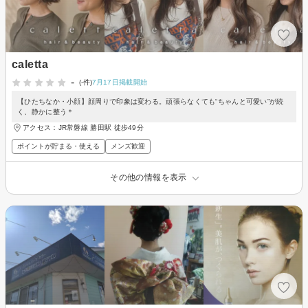
caletta
-
(-件)
7月17日掲載開始
【ひたちなか・小顔】顔周りで印象は変わる。頑張らなくても“ちゃんと可愛い”が続
く、静かに整う＊
アクセス：JR常磐線 勝田駅 徒歩49分
ポイントが貯まる・使える
メンズ歓迎
その他の情報を表示