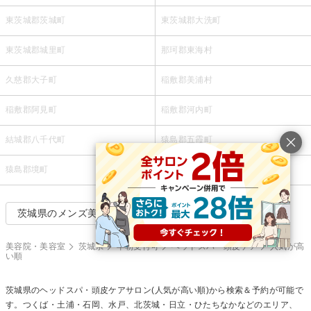
東茨城郡茨城町
東茨城郡大洗町
東茨城郡城里町
那珂郡東海村
久慈郡大子町
稲敷郡美浦村
稲敷郡阿見町
稲敷郡河内町
結城郡八千代町
猿島郡五霞町
猿島郡境町
北相馬郡利根町
茨城県のメンズ美容室で絞り込む
美容院・美容室
茨城県
早朝受付可
ヘッドスパ・頭皮ケア
人気が高
い順
茨城県の
ヘッドスパ・頭皮ケア
サロン(人気が高い順)から検索＆予約が可能で
す。つくば・土浦・石岡、水戸、北茨城・日立・ひたちなかなどのエリア、