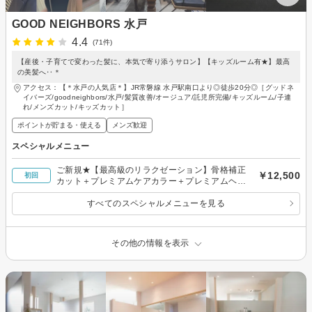
GOOD NEIGHBORS 水戸
4.4
(71件)
【産後・子育てで変わった髪に、本気で寄り添うサロン】【キッズルーム有★】最高
の美髪へ‥＊
アクセス：【＊水戸の人気店＊】JR常磐線 水戸駅南口より◎徒歩20分◎［グッドネ
イバーズ/goodneighbors/水戸/髪質改善/オージュア/託児所完備/キッズルーム/子連
れ/メンズカット/キッズカット］
ポイントが貯まる・使える
メンズ歓迎
スペシャルメニュー
ご新規★【最高級のリラクゼーション】骨格補正
￥12,500
初回
カット＋プレミアムケアカラー＋プレミアムヘッ
ドスパ
すべてのスペシャルメニューを見る
その他の情報を表示