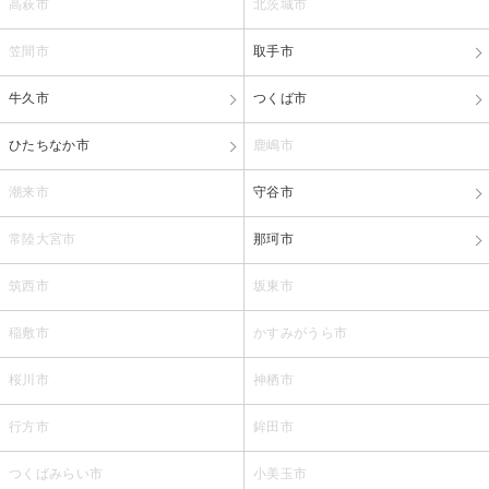
高萩市
北茨城市
笠間市
取手市
牛久市
つくば市
ひたちなか市
鹿嶋市
潮来市
守谷市
常陸大宮市
那珂市
筑西市
坂東市
稲敷市
かすみがうら市
桜川市
神栖市
行方市
鉾田市
つくばみらい市
小美玉市