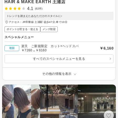
HAIR & MAKE EARTH 土浦店
4.1
(62件)
トレンドを踏まえたあなただけのスタイルに♪
アクセス：JR常磐線 土浦駅 徒歩47分,車で10分
ポイントが貯まる・使える
メンズ歓迎
スペシャルメニュー
楽天 ご新規限定 カット×ヘッドスパ
￥6,160
初回
￥7260→￥6160
すべてのスペシャルメニューを見る
その他の情報を表示