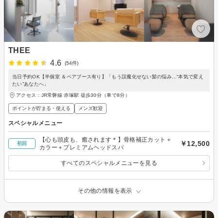
THEE
4.6
(54件)
当日予約OK【半個室 ＆ペアブース有り】「もう誤魔化せない髪の悩み…“本気で変え
たい”あなたへ」
アクセス：JR常磐線 赤塚駅 徒歩30分（車で8分）
ポイントが貯まる・使える
メンズ歓迎
スペシャルメニュー
【心も頭皮も、癒されます＊】骨格補正カット＋
￥12,500
初回
カラー＋プレミアムヘッドスパ
すべてのスペシャルメニューを見る
その他の情報を表示