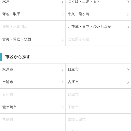
水戸
つくば・土浦・石岡
守谷・取手
牛久・龍ヶ崎
鹿嶋・水郷周辺
北茨城・日立・ひたちなか
古河・常総・筑西
茨城県その他
市区から探す
水戸市
日立市
土浦市
古河市
石岡市
結城市
龍ケ崎市
下妻市
常総市
常陸太田市