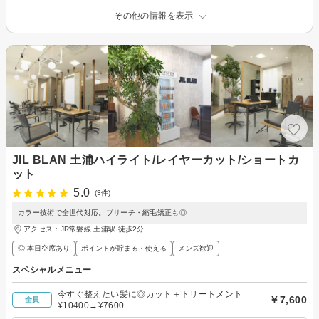
その他の情報を表示
JIL BLAN 土浦ハイライト/レイヤーカット/ショートカ
ット
5.0
(3件)
カラー技術で全世代対応。ブリーチ・縮毛矯正も◎
アクセス：JR常磐線 土浦駅 徒歩2分
◎ 本日空席あり
ポイントが貯まる・使える
メンズ歓迎
スペシャルメニュー
今すぐ整えたい髪に◎カット＋トリートメント
￥7,600
全員
¥10400→¥7600