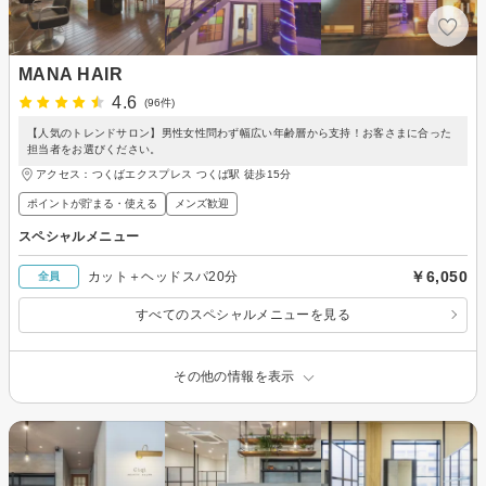
MANA HAIR
4.6
(96件)
【人気のトレンドサロン】男性女性問わず幅広い年齢層から支持！お客さまに合った
担当者をお選びください。
アクセス：つくばエクスプレス つくば駅 徒歩15分
ポイントが貯まる・使える
メンズ歓迎
スペシャルメニュー
￥6,050
カット＋ヘッドスパ20分
全員
すべてのスペシャルメニューを見る
その他の情報を表示