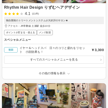
Rhythm Hair Design りずむヘアデザイン
4.1
(11件)
独自開発のトリートメントシステムが大好評のサロン★
アクセス：JR常磐線 土浦駅 徒歩10分
ポイントが貯まる・使える
メンズ歓迎
スペシャルメニュー
イヤー＆ヘッドスパ 日々のコリと疲れをリセッ
￥3,300
初回
ト 小顔効果も！
すべてのスペシャルメニューを見る
その他の情報を表示