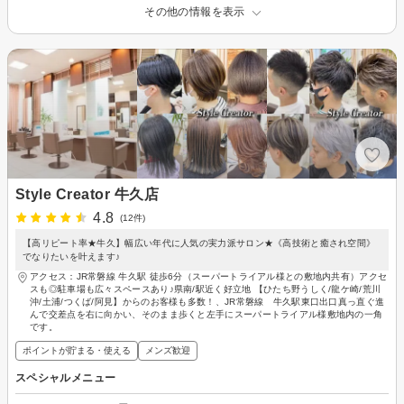
その他の情報を表示
Style Creator 牛久店
4.8
(12件)
【高リピート率★牛久】幅広い年代に人気の実力派サロン★《高技術と癒され空間》
でなりたいを叶えます♪
アクセス：JR常磐線 牛久駅 徒歩6分（スーパートライアル様との敷地内共有）アクセ
スも◎駐車場も広々スペースあり♪県南/駅近く好立地 【ひたち野うしく/龍ケ崎/荒川
沖/土浦/つくば/阿見】からのお客様も多数！、JR常磐線 牛久駅東口出口真っ直ぐ進
んで交差点を右に向かい、そのまま歩くと左手にスーパートライアル様敷地内の一角
です。
ポイントが貯まる・使える
メンズ歓迎
スペシャルメニュー