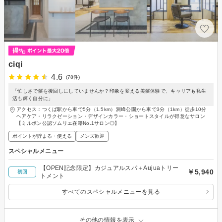
ciqi
4.6
(78件)
「忙しさで髪を後回しにしていませんか？印象を変える美髪体験で、キャリアも私生
活も輝く自分に」
アクセス：つくば駅から車で5分（1.5km）洞峰公園から車で3分（1km）徒歩10分
ヘアケア・リラクゼーション・デザインカラー・ショートスタイルが得意なサロン
【ミルボン公認ソムリエ在籍No.1サロン◎】
ポイントが貯まる・使える
メンズ歓迎
スペシャルメニュー
【OPEN記念限定】カジュアルスパ＋Aujuaトリー
￥5,940
初回
トメント
すべてのスペシャルメニューを見る
その他の情報を表示