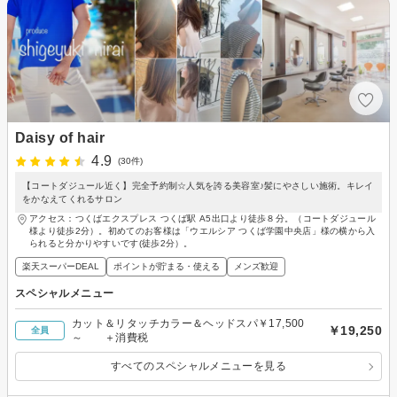
Daisy of hair
4.9
(30件)
【コートダジュール近く】完全予約制☆人気を誇る美容室♪髪にやさしい施術。キレイ
をかなえてくれるサロン
アクセス：つくばエクスプレス つくば駅 A5出口より徒歩８分。（コートダジュール
様より徒歩2分）。初めてのお客様は「ウエルシア つくば学園中央店」様の横から入
られると分かりやすいです(徒歩2分）。
楽天スーパーDEAL
ポイントが貯まる・使える
メンズ歓迎
スペシャルメニュー
カット＆リタッチカラー＆ヘッドスパ￥17,500
￥19,250
全員
～ ＋消費税
すべてのスペシャルメニューを見る