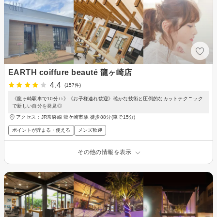
EARTH coiffure beauté 龍ヶ崎店
4.4
(157件)
《龍ヶ崎駅車で10分♪♪》《お子様連れ歓迎》確かな技術と圧倒的なカットテクニック
で新しい自分を発見◎
アクセス：JR常磐線 龍ケ崎市駅 徒歩88分(車で15分)
ポイントが貯まる・使える
メンズ歓迎
その他の情報を表示