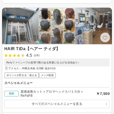
HAIR TiDa【ヘアー ティダ】
4.5
(1件)
Refaファインバブル使用で艶のある美髪に仕上げる自信あり♪
アクセス：JR東北本線 古河駅 徒歩20分
ポイントが貯まる・使える
メンズ歓迎
スペシャルメニュー
質感改善カット＋アロマヘッドスパ１０分＋
￥7,500
初回
ReFaFB
すべてのスペシャルメニューを見る