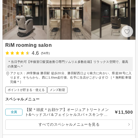
RiM rooming salon
4.6
(54件)
＊当日予約可【半個室◎髪質改善◎専門ソムリエ多数在籍】リラックス空間で、最高
の美髪へ＊
アクセス：JR常磐線 勝田駅 徒歩20分、勝田駅西口より南方に向かい、県道38号に入
ります。そちらから、西に1.6km走行後、右手に当店がございます◎ ［＊無料駐車場
完備＊］
ポイントが貯まる・使える
メンズ歓迎
スペシャルメニュー
【髪＊頭皮＊お顔ケア】オージュアトリートメン
￥11,500
全員
ト&ヘッドスパ＆フェイシャルスパ＋スキンケア
お持ち帰り付
すべてのスペシャルメニューを見る