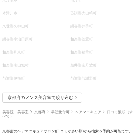
木津川市
乙訓郡大山崎町
久世郡久御山町
綴喜郡井手町
綴喜郡宇治田原町
相楽郡笠置町
相楽郡和束町
相楽郡精華町
相楽郡南山城村
船井郡京丹波町
与謝郡伊根町
与謝郡与謝野町
京都府のメンズ美容室で絞り込む
美容院・美容室
京都府
早朝受付可
ヘアマニキュア
口コミ数順（す
べて）
京都府の
ヘアマニキュア
サロン(口コミが多い順)から検索＆予約が可能です。