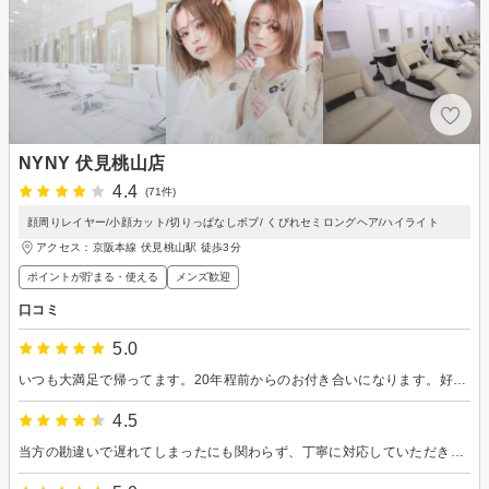
NYNY 伏見桃山店
4.4
(71件)
顔周りレイヤー/小顔カット/切りっぱなしボブ/ くびれセミロングヘア/ハイライト
アクセス：京阪本線 伏見桃山駅 徒歩3分
ポイントが貯まる・使える
メンズ歓迎
口コミ
5.0
いつも大満足で帰ってます。20年程前からのお付き合いになります。好みもしっかり理解して下さって安心しています。
4.5
当方の勘違いで遅れてしまったにも関わらず、丁寧に対応していただきました。店内も落ち着いた雰囲気で居心地が良かったです。カットについても20cmくらい切ってもらいましたが、周りから好評です！ありがとうございました。