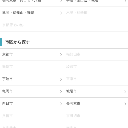
長岡京市・向日市・八幡
宇治・京田辺・城陽
亀岡・福知山・舞鶴
木津・精華町
京都府その他
市区から探す
京都市
福知山市
舞鶴市
綾部市
宇治市
宮津市
亀岡市
城陽市
向日市
長岡京市
八幡市
京田辺市
京丹後市
南丹市