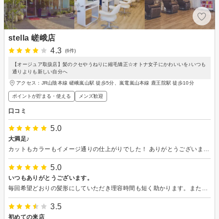
stella 嵯峨店
4.3
(6件)
【オージュア取扱店】髪のクセやうねりに縮毛矯正☆オトナ女子にかわいいを♪いつも
通りよりも新しい自分へ
アクセス：JR山陰本線 嵯峨嵐山駅 徒歩5分、嵐電嵐山本線 鹿王院駅 徒歩10分
ポイントが貯まる・使える
メンズ歓迎
口コミ
5.0
大満足♪
カットもカラーもイメージ通りの仕上がりでした！ ありがとうございました。
5.0
いつもありがとうございます。
毎回希望どおりの髪形にしていただき理容時間も短く助かります。また、トークも楽しいです。
3.5
初めての来店