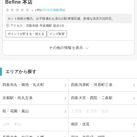
Befine 本店
-
(-件)
5月26日掲載開始
カット技術が魅力。お子様連れも安心の駐車場完備。多様な決済方法対応。
アクセス：京阪本線 丹波橋駅 徒歩1分
ポイントが貯まる・使える
メンズ歓迎
その他の情報を表示
エリアから探す
四条烏丸・御池・丸太町
四条河原町・河原町三条
京都駅・烏丸五条
四条大宮・西院・二条駅
桂・花園・嵐山
上京区・左京区・北区
山科・東山
南区・伏見