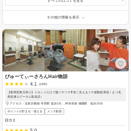
すべての口コミを見る
その他の情報を表示
びゅーてぃーさろんHair物語
4.1
(19件)
【夜間営業日有り】☆カットだけで髪ツヤツヤ❣若く見えるツヤ髪艶肌実現！まつ毛
美容液エグータム取扱店♪
アクセス：近鉄京都線 寺田駅 徒歩2分、JR奈良線 城陽駅 徒歩20分
ポイントが貯まる・使える
メンズ歓迎
口コミ
5.0