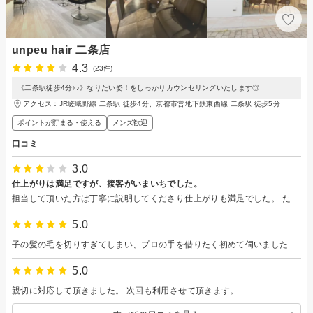
unpeu hair 二条店
4.3
(23件)
《二条駅徒歩4分♪♪》なりたい姿！をしっかりカウンセリングいたします◎
アクセス：JR嵯峨野線 二条駅 徒歩4分、京都市営地下鉄東西線 二条駅 徒歩5分
ポイントが貯まる・使える
メンズ歓迎
口コミ
3.0
仕上がりは満足ですが、接客がいまいちでした。
担当して頂いた方は丁寧に説明してくださり仕上がりも満足でした。 ただ、受付に居た女性の方が入店時にいらっしゃいませの一言もなく機嫌が悪かったのか終始無愛想でした。 今回は娘のカットで予約したのですが、退店時に娘が女の人が怖かった。と言ってました。 子供のカット受け入れ可能にしているのならそういった印象を与えるのはどうかな？と思いました。
5.0
子の髪の毛を切りすぎてしまい、プロの手を借りたく初めて伺いました。美容師さんの素早く綺麗に切る技術は改めてすごいものでした。車の乗り物も子の緊張をほぐしてくれて、とてと助かりました。
5.0
親切に対応して頂きました。 次回も利用させて頂きます。