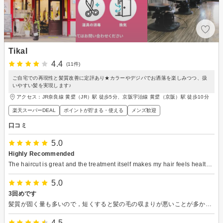
Tikal
4.4
(11件)
ご自宅での再現性と髪質改善に定評あり★カラーやデジパでお洒落を楽しみつつ、扱
いやすい髪を実現します♪
アクセス：JR奈良線 黄檗（JR）駅 徒歩5分、京阪宇治線 黄檗（京阪）駅 徒歩10分
楽天スーパーDEAL
ポイントが貯まる・使える
メンズ歓迎
口コミ
5.0
Highly Recommended
The haircut is great and the treatment itself makes my hair feels healthier. Moriguchi san is really good at cutting my hair.
5.0
3回めです
髪質が固く量も多いので，短くすると髪の毛の収まりが悪いことが多かったのですが，全然そんなことがなく満足しています．
4.5