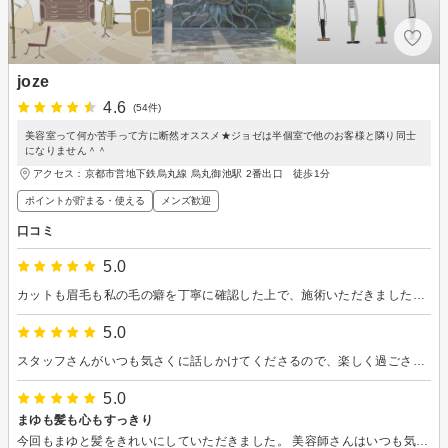
joze
4.6
(54件)
美容室って何か苦手って方に断然オススメ★ジョゼは半個室で他のお客様と隣り同士
になりません＾＾
アクセス：京都市営地下鉄烏丸線 烏丸御池駅 2番出口 徒歩1分
ポイントが貯まる・使える
メンズ歓迎
口コミ
5.0
カットも眉毛も私の毛の癖を丁寧に確認した上で、施術いただきました。仕上がりにも満足しております。この度は誠にありがとうございました。またよろしくお願いします。
5.0
スタッフさんがいつも気さくに話しかけてくださるので、楽しく過ごさせていただいております！ まゆも髪の毛もスッキリでいつも帰り道は足取りが軽いです^_^
5.0
まゆも髪も心もすっきり
今回もまゆと髪をきれいにしていただきました。 美容師さんはいつも気さくに話しかけてきてくださって楽しい時間を過ごすことができました。 まゆもすっきりして、髪型もすごく素敵な感じに仕上げてくださり心から感謝です^_^ ありがとうございました！