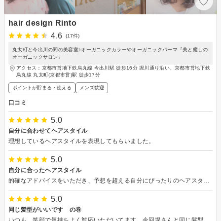
hair design Rinto
4.6
(17件)
丸太町と今出川の間の美容室♪オーガニックカラーやオーガニックパーマ『美と癒しの
オーガニックサロン』
アクセス：京都市営地下鉄烏丸線 今出川駅 徒歩16分 堀川通り沿い、京都市営地下鉄
烏丸線 丸太町(京都市営)駅 徒歩17分
ポイントが貯まる・使える
メンズ歓迎
口コミ
5.0
自分に合わせてヘアスタイル
理想しているヘアスタイルを表現してもらいました。
5.0
自分に合ったヘアスタイル
的確なアドバイスをいただき、予想を超える自分にぴったりのヘアスタイルになりました。
5.0
同じ髪型がいいです の巻
いつも、笑顔で気持ちよく対応いただいてます。今回堤さんと同じ髪型でお願いしたところ、快諾いただき想像通りの理想的な髪形になりました。誠にありがとうございました。