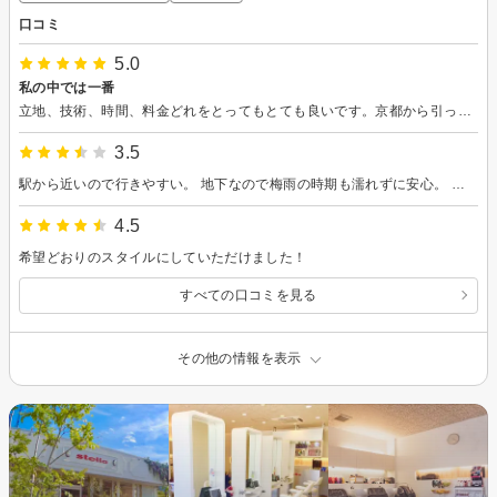
口コミ
5.0
私の中では一番
立地、技術、時間、料金どれをとってもとても良いです。京都から引っ越したので、なかなか通えませんが機会があれば顔を出すようにしています。30年以上通ってます。きっとこれからも機会があれば行きます。
3.5
駅から近いので行きやすい。 地下なので梅雨の時期も濡れずに安心。 荷物は自分でロッカーに入れるが選べるほどの数はなく、前に使用した人の匂い？が付いていたので残念。 途中で無料ドリンクサービスありました。 読みたいと思う雑誌はなかった。 手早くカットして貰えたので予定より早く済んだ。急ぎの場合は良いと思う。
4.5
希望どおりのスタイルにしていただけました！
すべての口コミを見る
その他の情報を表示