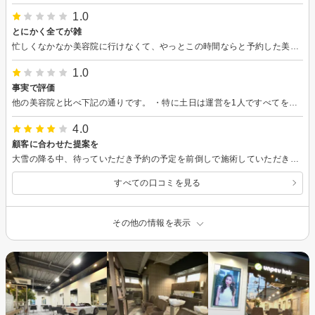
1.0
とにかく全てが雑
忙しくなかなか美容院に行けなくて、やっとこの時間ならと予約した美容院でした。とにかく全て雑。1人だかなんだか知らないけど、効率よくいきたいんで、、とそんな事わざわざ客に言います？カットしてもらいたくてきたのにカットよりカラーをすすめる。シャンプーは湯加減調整する事なくほぼ水から。シャンプー後の髪のタオルもちゃんと巻けてない状態でエプロンもないし、服濡れるやん、と思ったのでゆっくり歩きました。なんでこっちがそんな気を使わないといけないのか、、。その後もカットの仕方は雑。スピード重視なんで、、って。早くても雑では誰だ満足する？顔小さくなってません？？と自分のカットでそう見えてる様に強調して言ってこられても、何が言いたいか初めは訳分からない。ただの自画自賛。カットの途中他のお客さんの対応で待たされてる間に他の美容院の空き状況を探して、とりあえずカットの仕上がり状態で予約入れるか判断しようと思ってたら、案の定雑な仕上がり。最後ワンレン？苦手やねんと言いながら仕上げ。客に愚痴るな。 カットよりカラーを勧めたのはカットが下手くそだから？？って感じでした。店を出て速攻別の美容院の予約を取って手直ししてもらいました。実際代金も払いたくなかった。絶対もう行かない。
1.0
事実で評価
他の美容院と比べ下記の通りです。 ・特に土日は運営を1人ですべてを行うことも多く、明らかな人手不足。 お客様によっては、タイムリーにサービスを受けられないため、 不快に感じる場合があり。 ・施術は丁寧よりもスピード重視という印象 人手不足もあるためと予想されるが、美容師はスピード重視を意識しているとのこと。 ・顧客予約内容の把握不足 ・カットはもみあげの髪の長さがなど、左右非対称あり。 街の1000円カットよりは上、同価格帯の美容院と比べると並～中かという印象 ・夜遅くまで営業しており、夜に髪を切りたい人には都合が良い。
4.0
顧客に合わせた提案を
大雪の降る中、待っていただき予約の予定を前倒しで施術していただきありがとうございました。 たまたまサイトで遅くまでやっていたのでここにしたのですが、自分が本当にやりたかったスタイルやスピーディな対応をしながらも一つ一つ丁寧に説明してくれたことも良かったです。苦手だった美容室がここに来て良かったなと思えました。また来店したいです。
すべての口コミを見る
その他の情報を表示