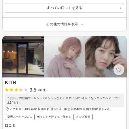
すべての口コミを見る
その他の情報を表示
KITH
3.5
(39件)
こだわりの技術でトレンド×オシャレなモテスタイルに♪キレイなツヤツヤヘアーに仕
上げます♪
アクセス：JR京都線 長岡京駅 徒歩5分、阪急京都本線 長岡天神駅 徒歩7分
楽天スーパーDEAL
ポイントが貯まる・使える
メンズ歓迎
口コミ