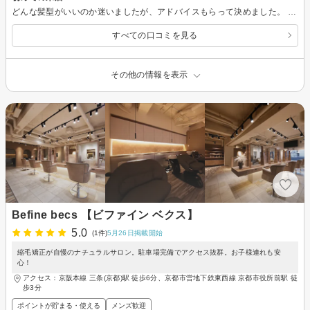
どんな髪型がいいのか迷いましたが、アドバイスもらって決めました。 良かったです。
すべての口コミを見る
その他の情報を表示
Befine becs 【ビファイン ベクス】
5.0
(1件)
5月26日掲載開始
縮毛矯正が自慢のナチュラルサロン。駐車場完備でアクセス抜群。お子様連れも安
心！
アクセス：京阪本線 三条(京都)駅 徒歩6分、京都市営地下鉄東西線 京都市役所前駅 徒
歩3分
ポイントが貯まる・使える
メンズ歓迎