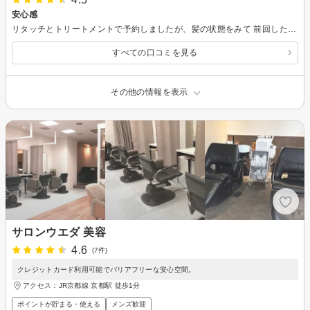
安心感
リタッチとトリートメントで予約しましたが、髪の状態をみて 前回したトリートメント効果残ってるし、今日は無しで大丈夫と言われたので、トリートメント無しに変更 その分、気になっていた前髪のウネリを縮毛してもらいました 美容室でトリートメントを頼んで断られたのが初めてだったので驚きました 素敵な提案ありがとうございました
すべての口コミを見る
その他の情報を表示
サロンウエダ 美容
4.6
(7件)
クレジットカード利用可能でバリアフリーな安心空間。
アクセス：JR京都線 京都駅 徒歩1分
ポイントが貯まる・使える
メンズ歓迎