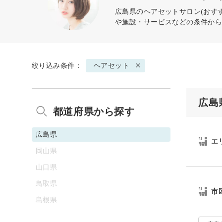
広島県の
ヘアセット
サロン(おす
や施設・サービスなどの条件か
絞り込み条件：
ヘアセット
広島
都道府県から探す
広島県
エ
岡山県
山口県
鳥取県
市
島根県