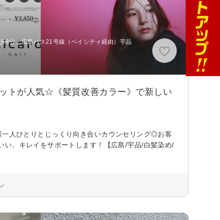
徒歩9分、広島バス21号線（ベイシティ経由）宇品
カットが人気☆《髪質改善カラー》で新しい
お客様一人ひとりとじっくり向き合いカウンセリング◎お客
い、キレイをサポートします！【広島/宇品/白髪染め/