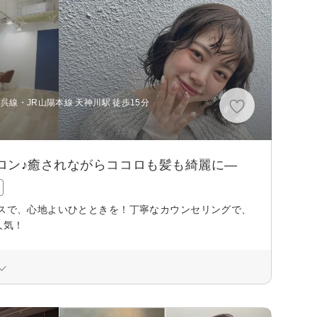
R呉線・JR山陽本線 天神川駅 徒歩15分
サロン♪癒されながらココロも髪も綺麗に―
シスで、心地よいひとときを！丁寧なカウンセリングで、
人気！