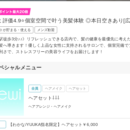
評価4.9⭐️個室空間で叶う美髪体験 ◎本日空きあり[広
トが貯まる・使える
メンズ歓迎
駅徒歩3分♪♪》リフレッシュできる店内で、髪の健康を最優先に考え
髪へ導きます！優しく上品な女性に支持されるサロンで、個室完備で
利さで、ストレスフリーの美容ライフをお届けします！
ペシャルメニュー
全員
ヘアメイク
ヘアセット
ヘアセット⇩⇩⇩
ヘアアレンジ・ヘアメイク
【わかな/YUUKA指名限定】ヘアセット￥6,000