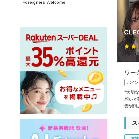
Foreigners Welcome
CLEO
ワー
ポイン
“大切
願いが
善/縮
ス
女性