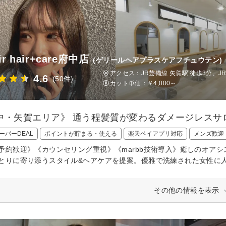
ir hair+care府中店
(ゲリールヘアプラスケアフチュウテン)
アクセス：JR芸備線 矢賀駅 徒歩3分、J
4.6
(50件)
カット単価：
￥4,000～
中・矢賀エリア》 通う程髪質が変わるダメージレス
ーパーDEAL
ポイントが貯まる・使える
楽天ペイアプリ対応
メンズ歓迎
予約歓迎》《カウンセリング重視》《marbb技術導入》癒しのオア
とりに寄り添うスタイル&ヘアケアを提案。優雅で洗練された女性に
その他の情報を表示