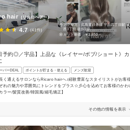
ro hair
(リカロヘアー)
アクセス：広島電鉄各線 宇品四丁目駅 
4.7
西3丁目 徒歩1分
(41件)
カット単価：
￥3,850～
日予約◎／宇品】上品な《レイヤー/ボブ/ショート》
に
ーパーDEAL
ポイントが貯まる・使える
メンズ歓迎
長く通えるサロンならRicaro hairへ♪経験豊富なスタイリストが
ぞれの魅力や雰囲気にトレンドをプラス☆彡心を込めてお客様のかわい
カラー/髪質改善/韓国風/縮毛矯正】
その他の情報を表示