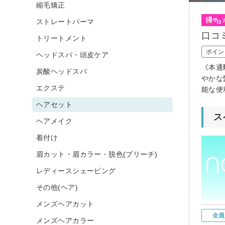
縮毛矯正
ストレートパーマ
口コミ
トリートメント
ポイン
ヘッドスパ・頭皮ケア
《本通
炭酸ヘッドスパ
やかな
エクステ
能な便
ヘアセット
ス
ヘアメイク
着付け
眉カット・眉カラー・脱色(ブリーチ)
レディースシェービング
その他(ヘア)
メンズヘアカット
全員
メンズヘアカラー