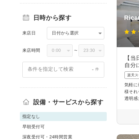
日時から探す
Rica
来店日
日付から選択
来店時間
〜
【当
自分
-
条件を指定して検索
件
楽天ス
気軽に
様それ
透明感
設備・サービスから探す
指定なし
早朝受付可
深夜受付可・24時間営業