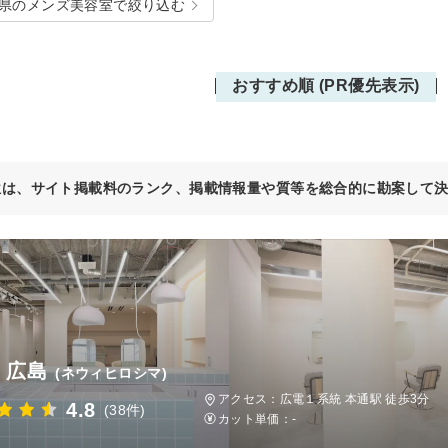
県のメンズ美容室で絞り込む
おすすめ順 (PR優先表示)
位は、サイト掲載料のランク、掲載情報量や質等を総合的に勘案して
i 広島
(ネウィヒロシマ)
アクセス：広電１系統 本通駅 徒歩3分
4.8
(38件)
カット単価：
-