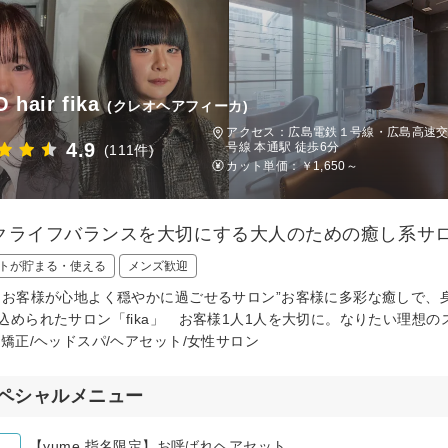
 hair fika
(クレオヘアフィーカ)
アクセス：広島電鉄１号線・広島高速交
4.9
号線 本通駅 徒歩6分
(111件)
カット単価：
￥1,650～
クライフバランスを大切にする大人のための癒し系サ
トが貯まる・使える
メンズ歓迎
なお客様が心地よく穏やかに過ごせるサロン”お客様に多彩な癒しで、
込められたサロン「fika」 お客様1人1人を大切に。なりたい理想
毛矯正/ヘッドスパ/ヘアセット/女性サロン
ペシャルメニュー
【yume 指名限定】お呼ばれヘアセット