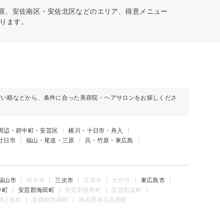
三原、安佐南区・安佐北区などのエリア、得意メニュー
ります。
安い順などから、条件に合った美容院・ヘアサロンをお探しくださ
周辺・府中町・安芸区
横川・十日市・舟入
廿日市
福山・尾道・三原
呉・竹原・東広島
福山市
府中市
三次市
庄原市
大竹市
東広島市
中町
安芸郡海田町
安芸郡熊野町
安芸郡坂町
崎上島町
世羅郡世羅町
神石郡神石高原町