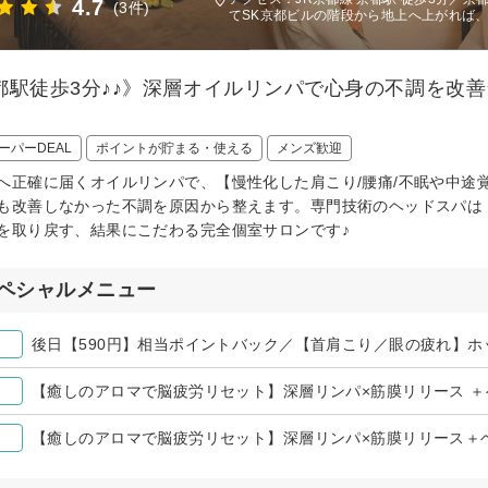
4.7
(3件)
てSK京都ビルの階段から地上へ上がれば
都駅徒歩3分♪♪》深層オイルリンパで心身の不調を改善
ーパーDEAL
ポイントが貯まる・使える
メンズ歓迎
へ正確に届くオイルリンパで、【慢性化した肩こり/腰痛/不眠や中途覚
も改善しなかった不調を原因から整えます。専門技術のヘッドスパは【
を取り戻す、結果にこだわる完全個室サロンです♪
ペシャルメニュー
【癒しのアロマで脳疲労リセット】深層リンパ×筋膜リリース ＋ヘ
【癒しのアロマで脳疲労リセット】深層リンパ×筋膜リリース＋ヘ