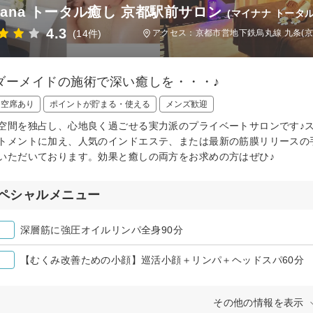
 nana トータル癒し 京都駅前サロン
(マイナナ トータ
4.3
(14件)
アクセス：京都市営地下鉄烏丸線 九条(京
ダーメイドの施術で深い癒しを・・・♪
日空席あり
ポイントが貯まる・使える
メンズ歓迎
空間を独占し、心地良く過ごせる実力派のプライベートサロンです♪
トメントに加え、人気のインドエステ、または最新の筋膜リリースの
いただいております。効果と癒しの両方をお求めの方はぜひ♪
ペシャルメニュー
深層筋に強圧オイルリンパ全身90分
【むくみ改善ための小顔】巡活小顔＋リンパ＋ヘッドスパ60分
その他の情報を表示