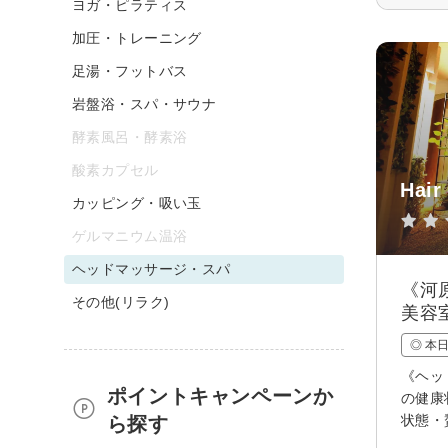
ヨガ・ピラティス
加圧・トレーニング
足湯・フットバス
岩盤浴・スパ・サウナ
酵素風呂・酵素浴
酸素カプセル
Hair
カッピング・吸い玉
ゲルマニウム温浴
ヘッドマッサージ・スパ
《河
その他(リラク)
美容
◎ 本
《ヘッ
ポイントキャンペーンか
の健康
状態・
ら探す