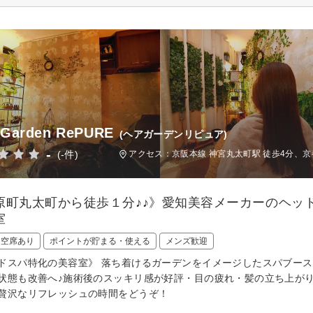
 Garden RePURE
(ヘアガーデンリピュア)
-
(-件)
アクセス：京阪本線 神宮丸太町駅 徒歩4分、京
原町丸太町から徒歩１分♪♪》愛知美容メーカーのヘッ
室
日空席あり
ポイントが貯まる・使える
メンズ歓迎
ドスパ特化の美容室》 落ち着けるガーデンをイメージしたスパブース
状態も改善へ♪施術後のスッキリ感が好評・目の疲れ・髪の立ち上が
贅沢なリフレッシュの時間をどうぞ！