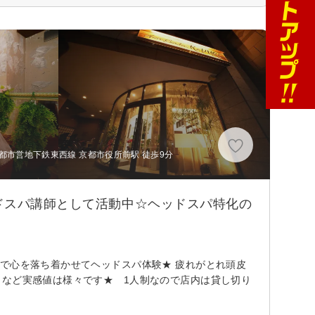
都市営地下鉄東西線 京都市役所前駅 徒歩9分
ドスパ講師として活動中☆ヘッドスパ特化の
で心を落ち着かせてヘッドスパ体験★ 疲れがとれ頭皮
りなど実感値は様々です★ 1人制なので店内は貸し切り