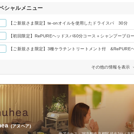
ペシャルメニュー
【ご新規さま限定】te-onオイルを使用したドライスパ 30分
【初回限定】RePUREヘッドスパ60分コース＋シャンプーブロ
【ご新規さま限定】3種ケラチントリートメント付 &RePURE
その他の情報を表示
hea
(アヌヘア)
アクセス：JR京都線 京都駅 徒歩3分／