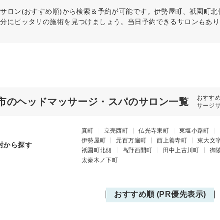
パ
サロン(おすすめ順)から検索＆予約が可能です。伊勢屋町、祇園町
自分にピッタリの施術を見つけましょう。当日予約できるサロンもあり
おすす
市のヘッドマッサージ・スパのサロン一覧
サージ
真町
立売西町
仏光寺東町
東塩小路町
伊勢屋町
元百万遍町
西上善寺町
東大文
村から探す
祇園町北側
高野西開町
田中上古川町
御
太秦木ノ下町
おすすめ順 (PR優先表示)