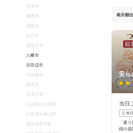
宮津市
表示順
亀岡市
城陽市
向日市
長岡京市
八幡市
京田辺市
安ら
京丹後市
南丹市
木津川市
当日
乙訓郡大山崎町
◎ 本
久世郡久御山町
「凝り
綴喜郡井手町
様の原