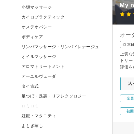
My
小顔マッサージ
カイロプラクティック
オステオパシー
オー
ボディケア
◎ 本
リンパマッサージ・リンパドレナージュ
上質な
オイルマッサージ
トリー
アロマトリートメント
評価を
アーユルヴェーダ
ス
タイ古式
足つぼ・足裏・リフレクソロジー
全員
ロミロミ
初回
妊娠・マタニティ
よもぎ蒸し