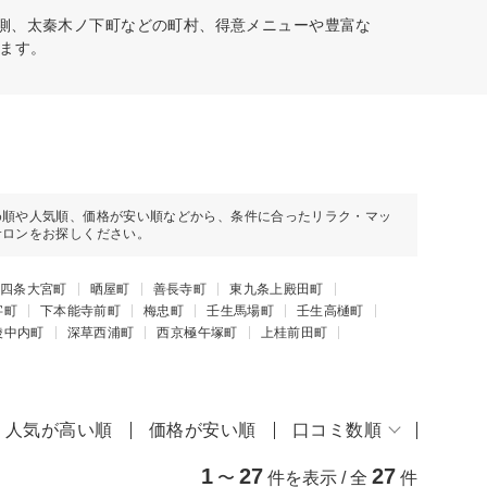
北側、太秦木ノ下町などの町村、得意メニューや豊富な
ます。
め順や人気順、価格が安い順などから、条件に合ったリラク・マッ
サロンをお探しください。
四条大宮町
晒屋町
善長寺町
東九条上殿田町
字町
下本能寺前町
梅忠町
壬生馬場町
壬生高樋町
陵中内町
深草西浦町
西京極午塚町
上桂前田町
人気が高い順
価格が安い順
口コミ数順
1
27
27
〜
件を表示 / 全
件