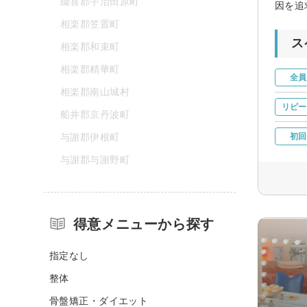
綴喜郡宇治田原町
因を追
相楽郡笠置町
ス
相楽郡和束町
相楽郡精華町
全員
相楽郡南山城村
リピー
船井郡京丹波町
与謝郡伊根町
初回
与謝郡与謝野町
得意メニューから探す
指定なし
整体
骨盤矯正・ダイエット