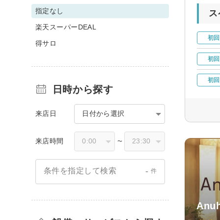
指定なし
ス
楽天スーパーDEAL
初回
得サロ
初回
初回
日時から探す
来店日
日付から選択
来店時間
〜
-
条件を指定して検索
件
Anu