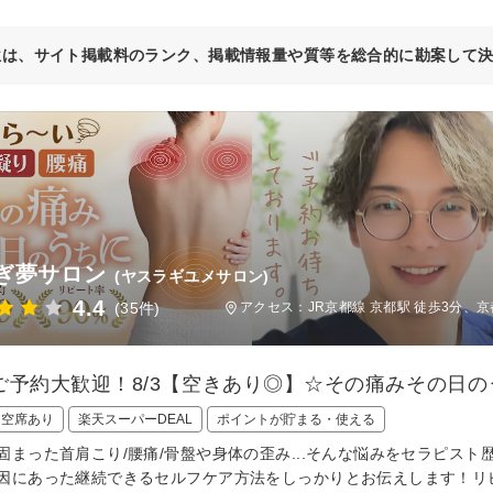
位は、サイト掲載料のランク、掲載情報量や質等を総合的に勘案して
ぎ夢サロン
(ヤスラギユメサロン)
4.4
(35件)
アクセス：JR京都線 京都駅 徒歩3分、
ご予約大歓迎！8/3【空きあり◎】☆その痛みその日
日空席あり
楽天スーパーDEAL
ポイントが貯まる・使える
固まった首肩こり/腰痛/骨盤や身体の歪み...そんな悩みをセラピス
因にあった継続できるセルフケア方法をしっかりとお伝えします！リ