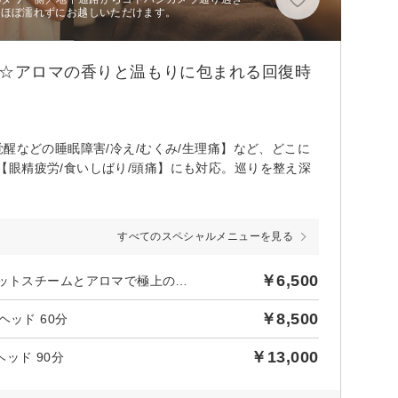
、ほぼ濡れずにお越しいただけます。
‪☆アロマの香りと温もりに包まれる回復時
醒などの睡眠障害/冷え/むくみ/生理痛】など、どこに
眼精疲労/食いしばり/頭痛】にも対応。巡りを整え深
すべてのスペシャルメニューを見る
￥6,500
後日【590円】相当ポイントバック／【首肩こり／眼の疲れ】ホットスチームとアロマで極上の癒し★ドライヘッドスパ30分
￥8,500
ッド 60分
￥13,000
ッド 90分