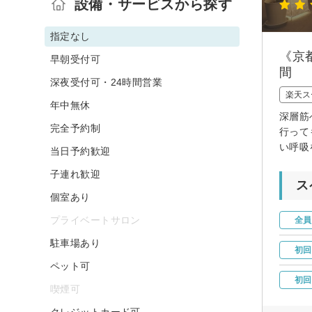
設備・サービスから探す
指定なし
《京
早朝受付可
間
深夜受付可・24時間営業
楽天ス
年中無休
深層筋
完全予約制
行って
い呼吸
当日予約歓迎
子連れ歓迎
ス
個室あり
プライベートサロン
全員
駐車場あり
初回
ペット可
初回
喫煙可
クレジットカード可