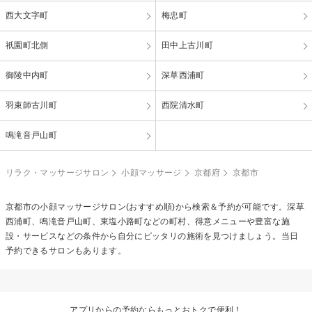
西大文字町
梅忠町
祇園町北側
田中上古川町
御陵中内町
深草西浦町
羽束師古川町
西院清水町
鳴滝音戸山町
リラク・マッサージサロン
小顔マッサージ
京都府
京都市
京都市の
小顔マッサージ
サロン(おすすめ順)から検索＆予約が可能です。深草
西浦町、鳴滝音戸山町、東塩小路町などの町村、得意メニューや豊富な施
設・サービスなどの条件から自分にピッタリの施術を見つけましょう。当日
予約できるサロンもあります。
アプリからの予約ならもっとおトクで便利！