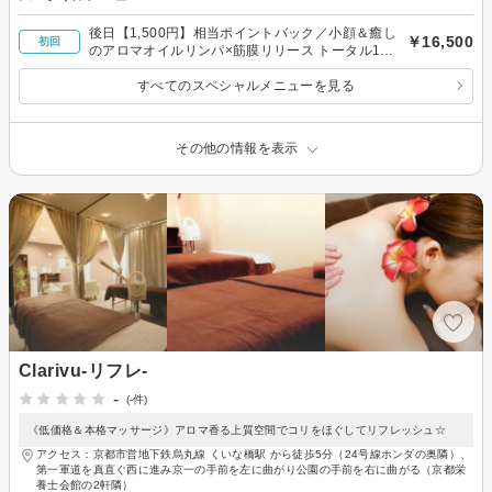
後日【1,500円】相当ポイントバック／小顔＆癒し
￥16,500
初回
のアロマオイルリンパ×筋膜リリース トータル110
分
すべてのスペシャルメニューを見る
その他の情報を表示
Clarivu-リフレ-
-
(-件)
《低価格＆本格マッサージ》アロマ香る上質空間でコリをほぐしてリフレッシュ☆
アクセス：京都市営地下鉄烏丸線 くいな橋駅 から徒歩5分（24号線ホンダの奥隣）、
第一軍道を真直ぐ西に進み京一の手前を左に曲がり公園の手前を右に曲がる（京都栄
養士会館の2軒隣）