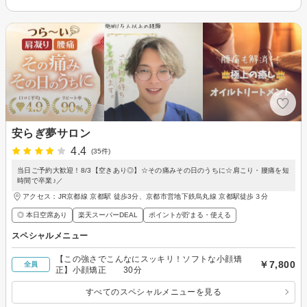
安らぎ夢サロン
4.4
(35件)
当日ご予約大歓迎！8/3【空きあり◎】☆その痛みその日のうちに☆肩こり・腰痛を短
時間で卒業♪／
アクセス：JR京都線 京都駅 徒歩3分、京都市営地下鉄烏丸線 京都駅徒歩３分
◎ 本日空席あり
楽天スーパーDEAL
ポイントが貯まる・使える
スペシャルメニュー
【この強さでこんなにスッキリ！ソフトな小顔矯
￥7,800
全員
正】小顔矯正 30分
すべてのスペシャルメニューを見る