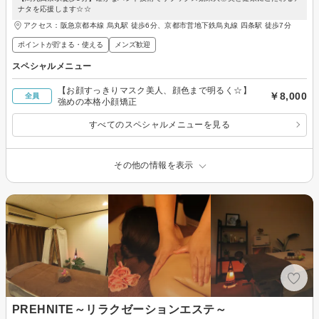
ナタを応援します☆☆
アクセス：阪急京都本線 烏丸駅 徒歩6分、京都市営地下鉄烏丸線 四条駅 徒歩7分
ポイントが貯まる・使える
メンズ歓迎
スペシャルメニュー
【お顔すっきりマスク美人、顔色まで明るく☆】
￥8,000
全員
強めの本格小顔矯正
すべてのスペシャルメニューを見る
その他の情報を表示
PREHNITE～リラクゼーションエステ～