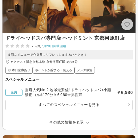
ドライヘッドスパ専門店 ヘッドミント 京都河原町店
-
(-件)
7月29日掲載開始
多彩なメニューで心身共にリフレッシュするひととき！
アクセス：阪急京都本線 京都河原町駅 徒歩5分
◎ 本日空席あり
ポイントが貯まる・使える
メンズ歓迎
スペシャルメニュー
当店人気No.2 地域最安値! ドライヘッドスパ+小顔
￥6,980
全員
矯正コルギ 70分￥6,980☆男性可
すべてのスペシャルメニューを見る
その他の情報を表示