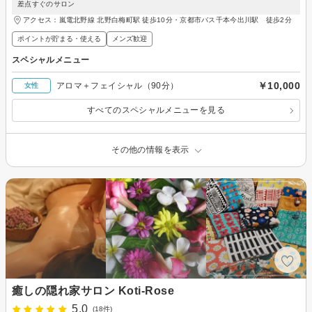
差点すぐのサロン
アクセス：嵐電北野線 北野白梅町駅 徒歩10分・京都市バス千本今出川駅 徒歩2分
ポイントが貯まる・使える
メンズ歓迎
スペシャルメニュー
￥10,000
アロマ＋フェイシャル（90分）
女性
すべてのスペシャルメニューを見る
その他の情報を表示
癒しの隠れ家サロン Koti-Rose
5.0
(18件)