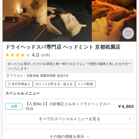
ドライヘッドスパ専門店 ヘッドミント 京都祇園店
4.0
(11件)
ゆったりお寛ぎいただける環境と精一杯の”おもてなし”で理想の健康と美しさをサポー
トいたします♪
アクセス：京阪本線 祇園四条駅 徒歩3分
◎ 本日空席あり
ポイントが貯まる・使える
メンズ歓迎
スペシャルメニュー
【人気No.3】小顔矯正コルギ＋ドライヘッドスパ
￥6,980
全員
70分
すべてのスペシャルメニューを見る
その他の情報を表示