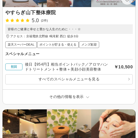
やすらぎ山下整体療院
5.0
(2件)
皆様のご健康と幸せと豊かな人生のために・・・☆
アクセス：京福電鉄北野線 鳴滝駅 西口 徒歩3分
楽天スーパーDEAL
ポイントが貯まる・使える
メンズ歓迎
スペシャルメニュー
後日【954円】相当ポイントバック／アロマハン
￥10,500
初回
ドトリートメント＋整体＋美顔小顔美容整体
すべてのスペシャルメニューを見る
その他の情報を表示