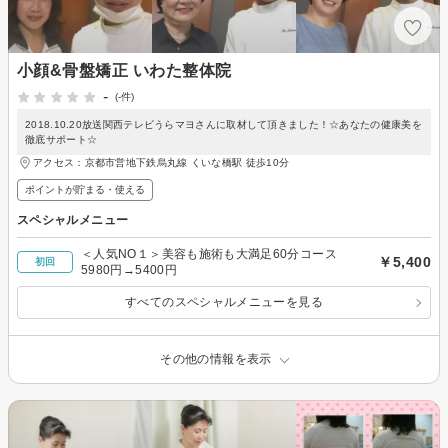
小顔&骨盤矯正 いわた整体院
-
(-件)
2018.10.20放送関西テレビうらマヨさんに取材して頂きました！☆あなたの健康美を
徹底サポート☆
アクセス：京都市営地下鉄烏丸線 くいな橋駅 徒歩10分
ポイントが貯まる・使える
スペシャルメニュー
＜人気NO１＞美容も施術も大満足60分コース
￥5,400
初回
5980円→5400円
すべてのスペシャルメニューを見る
その他の情報を表示