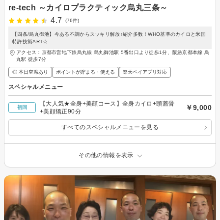
re-tech ～カイロプラクティック烏丸三条～
4.7
(76件)
【四条/烏丸御池】今ある不調からスッキリ解放♪紹介多数！WHO基準のカイロと米国
特許技術ART☆
アクセス：京都市営地下鉄烏丸線 烏丸御池駅 5番出口より徒歩1分、阪急京都本線 烏
丸駅 徒歩7分
◎ 本日空席あり
ポイントが貯まる・使える
楽天ペイアプリ対応
スペシャルメニュー
【大人気★全身+美顔コース】全身カイロ+頭蓋骨
￥9,000
初回
+美顔矯正90分
すべてのスペシャルメニューを見る
その他の情報を表示