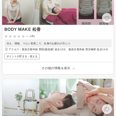
BODY MAKE 松香
-
(-件)
冷え、便秘、つらい首肩こり、全身のお疲れの方に☆
アクセス：阪急京都本線 西院(阪急)駅 徒歩12分、阪急京都本線 西京極駅 徒歩14分
ポイントが貯まる・使える
その他の情報を表示