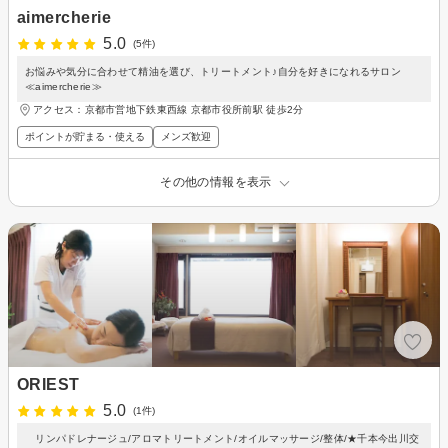
aimercherie
5.0
(5件)
お悩みや気分に合わせて精油を選び、トリートメント♪自分を好きになれるサロン
≪aimercherie≫
アクセス：京都市営地下鉄東西線 京都市役所前駅 徒歩2分
ポイントが貯まる・使える
メンズ歓迎
その他の情報を表示
ORIEST
5.0
(1件)
リンパドレナージュ/アロマトリートメント/オイルマッサージ/整体/★千本今出川交