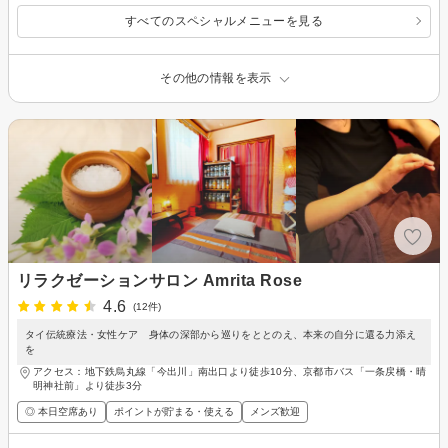
トラブルをサポート☆
すべてのスペシャルメニューを見る
その他の情報を表示
リラクゼーションサロン Amrita Rose
4.6
(12件)
タイ伝統療法・女性ケア 身体の深部から巡りをととのえ、本来の自分に還る力添え
を
アクセス：地下鉄烏丸線「今出川」南出口より徒歩10分、京都市バス「一条戻橋・晴
明神社前」より徒歩3分
◎ 本日空席あり
ポイントが貯まる・使える
メンズ歓迎