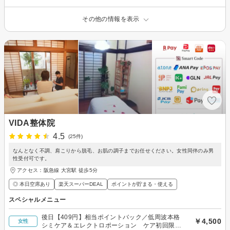
その他の情報を表示
VIDA整体院
4.5
(25件)
なんとなく不調、肩こりから脱毛、お肌の調子までお任せください。女性同伴のみ男
性受付可です。
アクセス：阪急線 大宮駅 徒歩5分
◎ 本日空席あり
楽天スーパーDEAL
ポイントが貯まる・使える
スペシャルメニュー
後日【409円】相当ポイントバック／低周波本格
￥4,500
女性
シミケア＆エレクトロポーション ケア初回限定