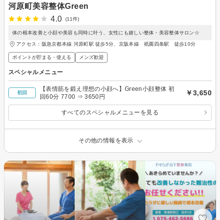
河原町美容整体Green
4.0
(11件)
体の根本改善と小顔や美容も同時に叶う、女性にも嬉しい整体・美容整体サロン☆
アクセス：阪急京都本線 河原町駅 徒歩5分、京阪本線 祇園四条駅 徒歩10分
ポイントが貯まる・使える
メンズ歓迎
スペシャルメニュー
【表情筋を鍛え理想の小顔へ】Green小顔整体 初
￥3,650
初回
回60分 7700 ⇒ 3650円
すべてのスペシャルメニューを見る
その他の情報を表示