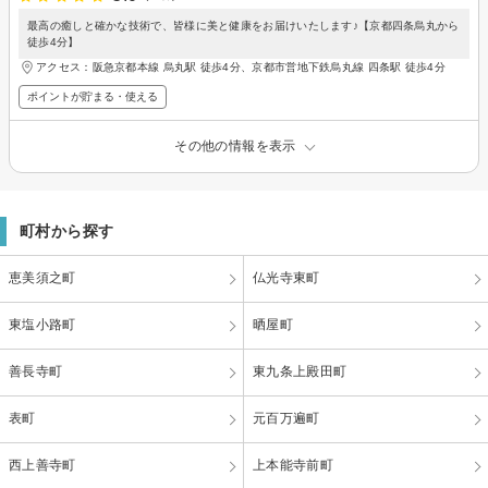
最高の癒しと確かな技術で、皆様に美と健康をお届けいたします♪【京都四条烏丸から
徒歩4分】
アクセス：阪急京都本線 烏丸駅 徒歩4分、京都市営地下鉄烏丸線 四条駅 徒歩4分
ポイントが貯まる・使える
その他の情報を表示
町村から探す
恵美須之町
仏光寺東町
東塩小路町
晒屋町
善長寺町
東九条上殿田町
表町
元百万遍町
西上善寺町
上本能寺前町