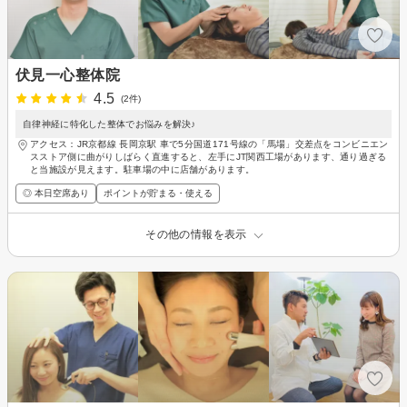
伏見一心整体院
4.5
(2件)
自律神経に特化した整体でお悩みを解決♪
アクセス：JR京都線 長岡京駅 車で5分国道171号線の「馬場」交差点をコンビニエン
スストア側に曲がりしばらく直進すると、左手にJT関西工場があります、通り過ぎる
と当施設が見えます。駐車場の中に店舗があります。
◎ 本日空席あり
ポイントが貯まる・使える
その他の情報を表示