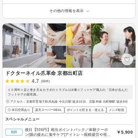
その他の情報を表示
ドクターネイル爪革命 京都出町店
4.7
(39件)
１０周年☆足と巻き爪＆カラダのトラブル119番☆フットケア職人の「日本が生んだ
フットケアの新常識」
アクセス：京都市営地下鉄烏丸線 今出川駅 徒歩10分、京阪本線 出町柳駅 徒歩6分
◎ 本日空席あり
楽天スーパーDEAL
ポイントが貯まる・使える
メンズ歓迎
スペシャルメニュー
後日【536円】相当ポイントバック／体験クーポ
￥5,900
初回
ン[眼の疲れに集中ケア]アイトレ～眼精疲労や視力