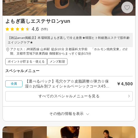
よもぎ蒸しエステサロンyun
4.6
(5件)
【雑誌anan掲載店】本場韓国よもぎ蒸しで冷え改善★韓国ヒト幹細胞エステで肌年齢
エイジングケア★
アクセス：JR湖西線 山科駅 徒歩10分 京都薬科大学前 「ホルモン焼肉安東」の2
階、京都市営地下鉄東西線 御陵駅からまっすぐ徒歩15分
ポイントが貯まる・使える
メンズ歓迎
スペシャルメニュー
【選べるパック】毛穴ケア☆皮脂調整☆弾力☆保
￥4,500
全員
湿☆お悩み別フェイシャルベーシックコース4500
円
すべてのスペシャルメニューを見る
その他の情報を表示