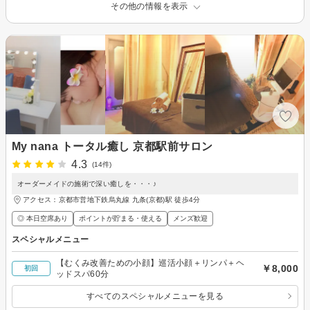
その他の情報を表示
My nana トータル癒し 京都駅前サロン
4.3
(14件)
オーダーメイドの施術で深い癒しを・・・♪
アクセス：京都市営地下鉄烏丸線 九条(京都)駅 徒歩4分
◎ 本日空席あり
ポイントが貯まる・使える
メンズ歓迎
スペシャルメニュー
【むくみ改善ための小顔】巡活小顔＋リンパ＋ヘ
￥8,000
初回
ッドスパ60分
すべてのスペシャルメニューを見る