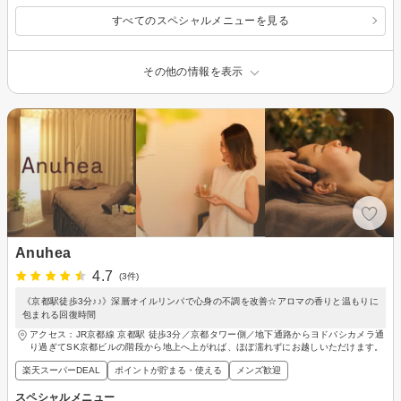
特別価格４５００円（通常１１０００円）
すべてのスペシャルメニューを見る
その他の情報を表示
Anuhea
4.7
(3件)
《京都駅徒歩3分♪♪》深層オイルリンパで心身の不調を改善‪☆アロマの香りと温もりに
包まれる回復時間
アクセス：JR京都線 京都駅 徒歩3分／京都タワー側／地下通路からヨドバシカメラ通
り過ぎてSK京都ビルの階段から地上へ上がれば、ほぼ濡れずにお越しいただけます。
楽天スーパーDEAL
ポイントが貯まる・使える
メンズ歓迎
スペシャルメニュー