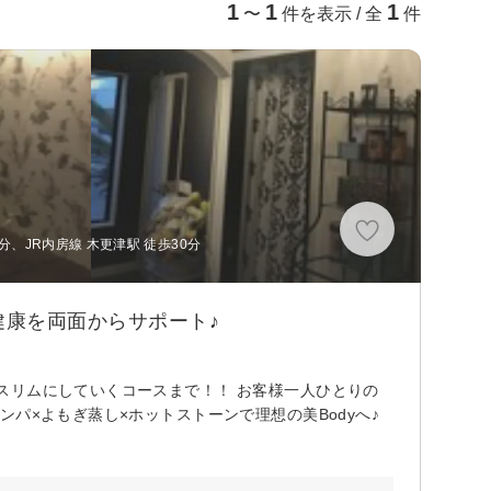
1
1
1
〜
件を表示 / 全
件
分、JR内房線 木更津駅 徒歩30分
康を両面からサポート♪
スリムにしていくコースまで！！ お客様一人ひとりの
パ×よもぎ蒸し×ホットストーンで理想の美Bodyへ♪