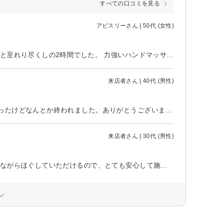
すべての口コミを見る
アビスリーさん | 50代 (女性)
仕事明けにお邪魔しました よりリラックスできるよう全身を温めて頂いたりと至れり尽くしの2時間でした。 力強いハンドマッサージで身体の血の巡りが良くなり、繊細なフェイスマッサージで ストンと眠りに落ちてしまいました(≧∀≦) 帰りは身体も心もポカポカでした(^^) 次の朝起きた時も身体が軽くて、心身共にすっかり癒されました！ 又お邪魔させて頂きます(^^) 急な時間変更にも快く対応して頂き、ありがとうございました！
来店者さん | 40代 (男性)
初めて脱毛行きました。静かな雰囲気の中、丁寧に説明を頂き想像より痛かったけどなんとか終われました。ありがとうございました。
来店者さん | 30代 (男性)
今回も疲れきった身体が非常に楽になりました。 前回の施術内容等と比較しながらほぐしていただけるので、とても安心して施術を受けられました。