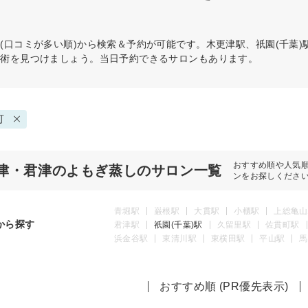
(口コミが多い順)から検索＆予約が可能です。木更津駅、祇園(千葉
施術を見つけましょう。当日予約できるサロンもあります。
可
おすすめ順や人気
津・君津のよもぎ蒸しのサロン一覧
ンをお探しくださ
青堀駅
巌根駅
大貫駅
小櫃駅
上総亀山
から探す
君津駅
祇園(千葉)駅
久留里駅
佐貫町駅
浜金谷駅
東清川駅
東横田駅
平山駅
馬
おすすめ順 (PR優先表示)