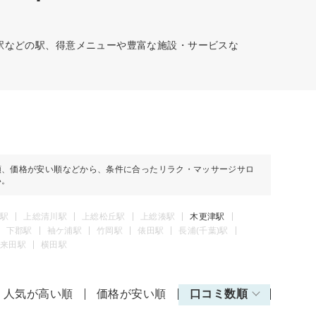
)駅などの駅、得意メニューや豊富な施設・サービスな
順、価格が安い順などから、条件に合ったリラク・マッサージサロ
い。
駅
上総清川駅
上総松丘駅
上総湊駅
木更津駅
下郡駅
袖ケ浦駅
竹岡駅
俵田駅
長浦(千葉)駅
来田駅
横田駅
人気が高い順
価格が安い順
口コミ数順