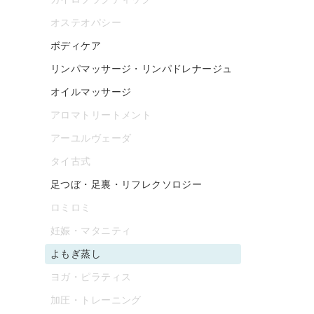
オステオパシー
ボディケア
リンパマッサージ・リンパドレナージュ
オイルマッサージ
アロマトリートメント
アーユルヴェーダ
タイ古式
足つぼ・足裏・リフレクソロジー
ロミロミ
妊娠・マタニティ
よもぎ蒸し
ヨガ・ピラティス
加圧・トレーニング