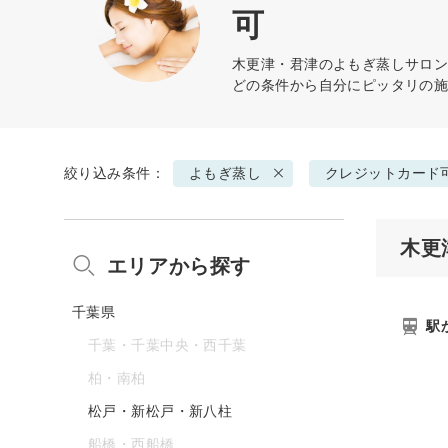
可
木更津・君津の
よもぎ蒸し
サロン
どの条件から自分にピッタリの
絞り込み条件：
よもぎ蒸し
クレジットカード
木更
エリアから探す
千葉県
駅
千葉・千葉中央・西千葉
柏・南柏
松戸・新松戸・新八柱
船橋・西船橋