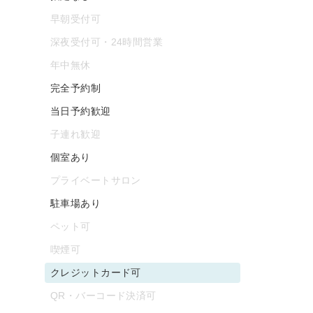
早朝受付可
深夜受付可・24時間営業
年中無休
完全予約制
当日予約歓迎
子連れ歓迎
個室あり
プライベートサロン
駐車場あり
ペット可
喫煙可
クレジットカード可
QR・バーコード決済可