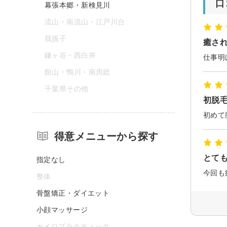
口
幕張本郷・新検見川
流山・南流山・江戸川台
我孫子
癒さ
鎌ヶ谷・西白井
館山・鴨川・南房総
千葉県その他
初脱
得意メニューから探す
とて
指定なし
整体
骨盤矯正・ダイエット
小顔マッサージ
カイロプラクティック