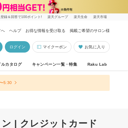
登録＆回答で100ポイント!
楽天グループ
楽天生命
楽天市場
方へ
ヘルプ
お得な情報を受け取る
掲載ご希望のサロン様
ログイン
マイクーポン
お気に入り
イルカタログ
キャンペーン一覧・特集
Raku Lab
5:30
 | クレジットカード