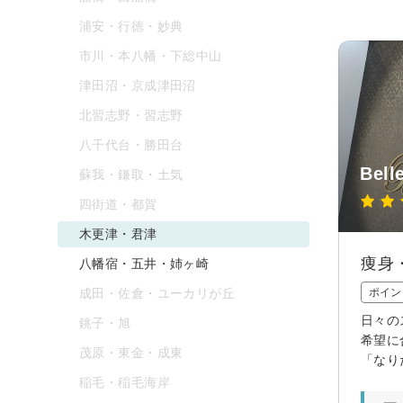
浦安・行徳・妙典
市川・本八幡・下総中山
津田沼・京成津田沼
北習志野・習志野
八千代台・勝田台
Bell
蘇我・鎌取・土気
四街道・都賀
木更津・君津
痩身
八幡宿・五井・姉ヶ崎
成田・佐倉・ユーカリが丘
ポイン
日々の
銚子・旭
希望に
茂原・東金・成東
「なり
稲毛・稲毛海岸