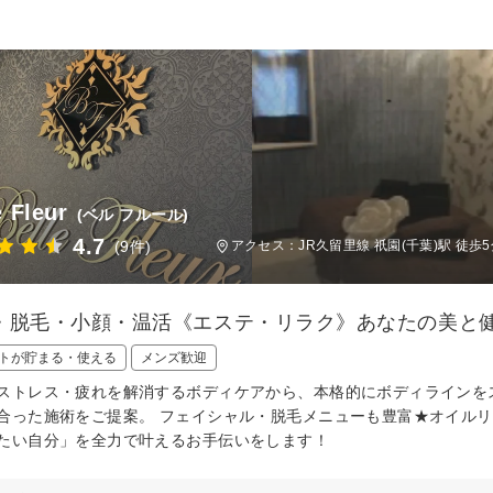
e Fleur
(ベル フルール)
4.7
(9件)
アクセス：JR久留里線 祇園(千葉)駅 徒歩5
・脱毛・小顔・温活《エステ・リラク》あなたの美と健
トが貯まる・使える
メンズ歓迎
ストレス・疲れを解消するボディケアから、本格的にボディラインを
合った施術をご提案。 フェイシャル・脱毛メニューも豊富★オイルリン
たい自分」を全力で叶えるお手伝いをします！