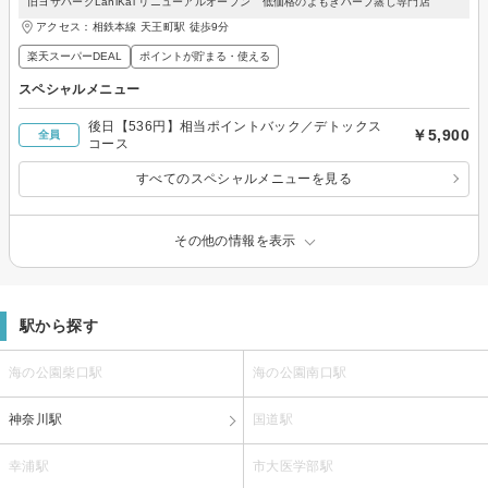
旧ヨサパークLaniKai リニューアルオープン 低価格のよもぎハーブ蒸し専門店
アクセス：相鉄本線 天王町駅 徒歩9分
楽天スーパーDEAL
ポイントが貯まる・使える
スペシャルメニュー
後日【536円】相当ポイントバック／デトックス
￥5,900
全員
コース
すべてのスペシャルメニューを見る
その他の情報を表示
駅から探す
海の公園柴口駅
海の公園南口駅
神奈川駅
国道駅
幸浦駅
市大医学部駅