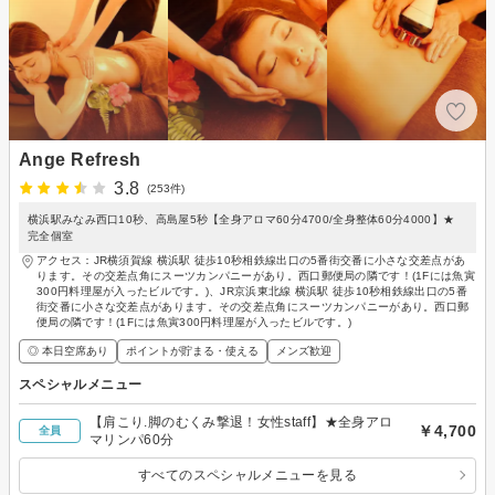
Ange Refresh
3.8
(253件)
横浜駅みなみ西口10秒、高島屋5秒【全身アロマ60分4700/全身整体60分4000】★
完全個室
アクセス：JR横須賀線 横浜駅 徒歩10秒相鉄線出口の5番街交番に小さな交差点があ
ります。その交差点角にスーツカンパニーがあり。西口郵便局の隣です！(1Fには魚寅
300円料理屋が入ったビルです。)、JR京浜東北線 横浜駅 徒歩10秒相鉄線出口の5番
街交番に小さな交差点があります。その交差点角にスーツカンパニーがあり。西口郵
便局の隣です！(1Fには魚寅300円料理屋が入ったビルです。)
◎ 本日空席あり
ポイントが貯まる・使える
メンズ歓迎
スペシャルメニュー
【肩こり.脚のむくみ撃退！女性staff】★全身アロ
￥4,700
全員
マリンパ60分
すべてのスペシャルメニューを見る