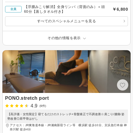
【浮腫みこり解消】全身リンパ（背面のみ）＋頭
￥6,800
全員
60分【蒸しタオル付き】
すべてのスペシャルメニューを見る
その他の情報を表示
PONO.stretch port
4.9
(9件)
【高評価・女性限定】寝てるだけのストレッチ×骨盤矯正で不調改善☆肩こり/腰痛/姿
勢改善◎肩甲骨はがし
アクセス：JR東海道本線・JR湘南新宿ライン等 横浜駅 徒歩10分、京浜急行本線 神
奈川駅 徒歩4分