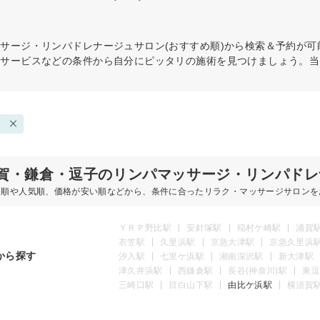
ッサージ・リンパドレナージュ
サロン(おすすめ順)から検索＆予約が
・サービスなどの条件から自分にピッタリの施術を見つけましょう。当
ュ
賀・鎌倉・逗子のリンパマッサージ・リンパドレ
め順や人気順、価格が安い順などから、条件に合ったリラク・マッサージサロンを
ＹＲＰ野比駅
安針塚駅
稲村ケ崎駅
浦賀
衣笠駅
久里浜駅
京急大津駅
京急久里浜
から探す
汐入駅
七里ケ浜駅
湘南深沢駅
新大津駅
津久井浜駅
西鎌倉駅
長谷(神奈川)駅
東逗
三崎口駅
目白山下駅
由比ケ浜駅
横須賀