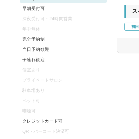
早朝受付可
ス
深夜受付可・24時間営業
初回
年中無休
完全予約制
当日予約歓迎
子連れ歓迎
個室あり
プライベートサロン
駐車場あり
ペット可
喫煙可
クレジットカード可
QR・バーコード決済可