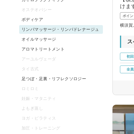
けま
オステオパシー
ポイン
ボディケア
横須賀
リンパマッサージ・リンパドレナージュ
オイルマッサージ
ス
アロマトリートメント
初回
アーユルヴェーダ
タイ古式
全員
足つぼ・足裏・リフレクソロジー
ロミロミ
妊娠・マタニティ
よもぎ蒸し
ヨガ・ピラティス
加圧・トレーニング