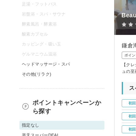
足湯・フットバス
岩盤浴・スパ・サウナ
Beau
酵素風呂・酵素浴
酸素カプセル
カッピング・吸い玉
鎌倉
ゲルマニウム温浴
ポイン
ヘッドマッサージ・スパ
【クレ
ュの至
その他(リラク)
ス
ポイントキャンペーンか
初回
ら探す
初回
指定なし
初回
楽天スーパーDEAL