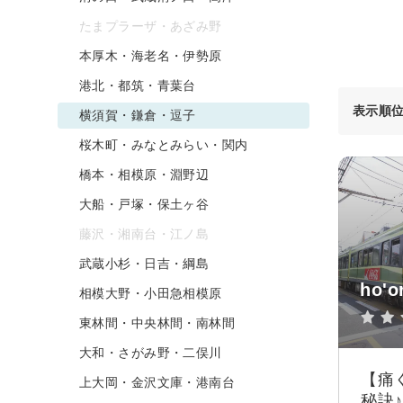
たまプラーザ・あざみ野
本厚木・海老名・伊勢原
港北・都筑・青葉台
表示順
横須賀・鎌倉・逗子
桜木町・みなとみらい・関内
橋本・相模原・淵野辺
大船・戸塚・保土ヶ谷
藤沢・湘南台・江ノ島
武蔵小杉・日吉・綱島
ho'
相模大野・小田急相模原
東林間・中央林間・南林間
大和・さがみ野・二俣川
【痛
上大岡・金沢文庫・港南台
秘訣♪