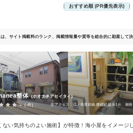
おすすめ順 (PR優先表示)
位は、サイト掲載料のランク、掲載情報量や質等を総合的に勘案して
onanea整体
(ホオナネアセイタイ)
-
(-件)
アクセス：江ノ島電鉄線 腰越駅 徒歩1分、湘南
くない気持ちのよい施術】が特徴！海小屋をイメージ