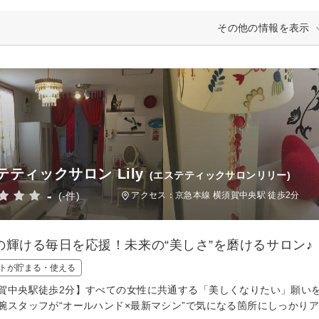
その他の情報を表示
テティックサロン Lily
(エステティックサロンリリー)
-
(-件)
アクセス：京急本線 横須賀中央駅 徒歩2分
の輝ける毎日を応援！未来の“美しさ”を磨けるサロン♪
トが貯まる・使える
賀中央駅徒歩2分】すべての女性に共通する「美しくなりたい」願い
腕スタッフが“オールハンド×最新マシン”で気になる箇所にしっかり