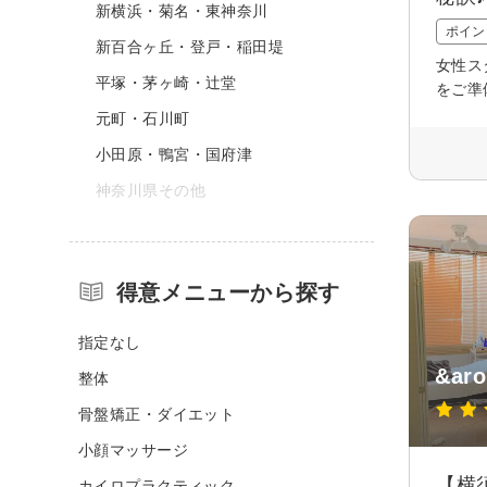
新横浜・菊名・東神奈川
ポイン
新百合ヶ丘・登戸・稲田堤
女性ス
平塚・茅ヶ崎・辻堂
をご準
元町・石川町
小田原・鴨宮・国府津
神奈川県その他
得意メニューから探す
指定なし
&ar
整体
骨盤矯正・ダイエット
小顔マッサージ
【横
カイロプラクティック