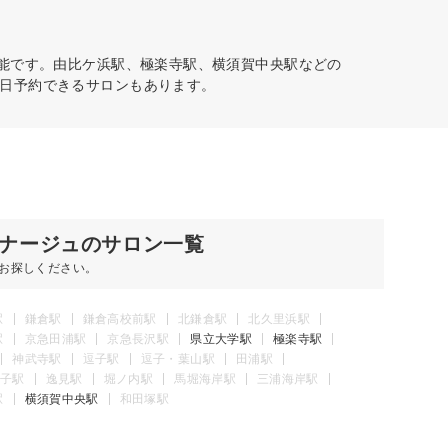
可能です。由比ケ浜駅、極楽寺駅、横須賀中央駅などの
日予約できるサロンもあります。
ナージュのサロン一覧
お探しください。
駅
鎌倉駅
鎌倉高校前駅
北鎌倉駅
北久里浜駅
駅
京急田浦駅
京急長沢駅
県立大学駅
極楽寺駅
神武寺駅
逗子駅
逗子・葉山駅
田浦駅
子駅
逸見駅
堀ノ内駅
馬堀海岸駅
三浦海岸駅
駅
横須賀中央駅
和田塚駅