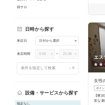
得サロ
日時から探す
来店日
日付から選択
来店時間
〜
エス
-
条件を指定して検索
件
女性
ポイン
設備・サービスから探す
【横須
富な凄
指定なし