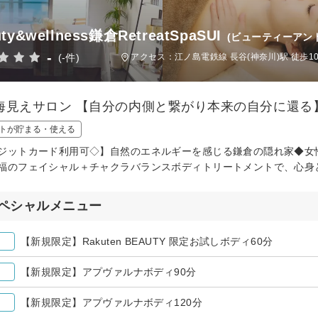
ty&wellness鎌倉RetreatSpaSUI
(ビューティーアン
-
(-件)
アクセス：江ノ島電鉄線 長谷(神奈川)駅 徒歩1
海見えサロン 【自分の内側と繋がり本来の自分に還る
トが貯まる・使える
ジットカード利用可◇】自然のエネルギーを感じる鎌倉の隠れ家◆女性
福のフェイシャル＋チャクラバランスボディトリートメントで、心身
ペシャルメニュー
【新規限定】Rakuten BEAUTY 限定お試しボディ60分
【新規限定】アプヴァルナボディ90分
【新規限定】アプヴァルナボディ120分