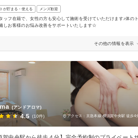
トが貯まる・使える
メンズ歓迎
タッフ在籍で、女性の方も安心して施術を受けていただけます♪体の
備しお客様のお悩み改善をサポートいたします☆
その他の情報を表示
oma
(アンドアロマ)
4.5
(10件)
アクセス：京急本線 横須賀中央駅 徒歩4
須賀中央駅から徒歩４分】完全予約制のプライベート