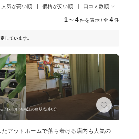
人気が高い順
価格が安い順
口コミ数順
1
4
4
〜
件を表示 / 全
件
決定しています。
モノレール 湘南江の島駅 徒歩8分
したアットホームで落ち着ける店内も人気の