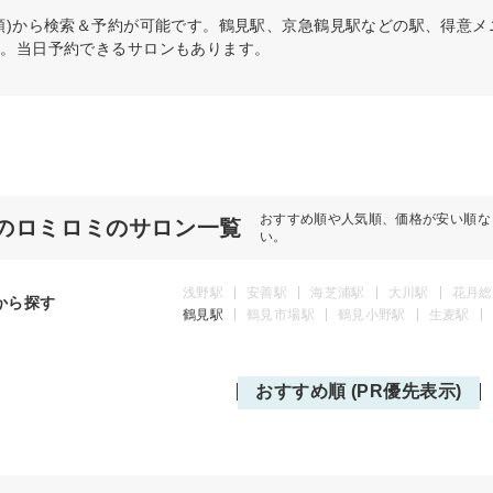
順)から検索＆予約が可能です。鶴見駅、京急鶴見駅などの駅、得意
う。当日予約できるサロンもあります。
おすすめ順や人気順、価格が安い順な
のロミロミのサロン一覧
い。
浅野駅
安善駅
海芝浦駅
大川駅
花月総
から探す
鶴見駅
鶴見市場駅
鶴見小野駅
生麦駅
おすすめ順 (PR優先表示)