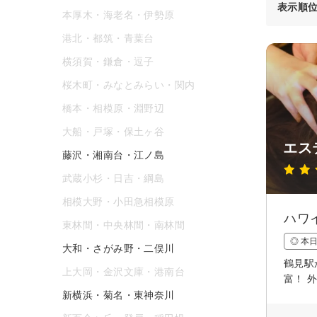
表示順
本厚木・海老名・伊勢原
港北・都筑・青葉台
横須賀・鎌倉・逗子
桜木町・みなとみらい・関内
橋本・相模原・淵野辺
大船・戸塚・保土ヶ谷
エス
藤沢・湘南台・江ノ島
武蔵小杉・日吉・綱島
相模大野・小田急相模原
ハワ
東林間・中央林間・南林間
◎ 本
大和・さがみ野・二俣川
鶴見駅
上大岡・金沢文庫・港南台
富！ 
新横浜・菊名・東神奈川