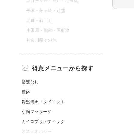
新百合ヶ丘・登戸・稲田堤
平塚・茅ヶ崎・辻堂
元町・石川町
小田原・鴨宮・国府津
神奈川県その他
得意メニューから探す
指定なし
整体
骨盤矯正・ダイエット
小顔マッサージ
カイロプラクティック
オステオパシー