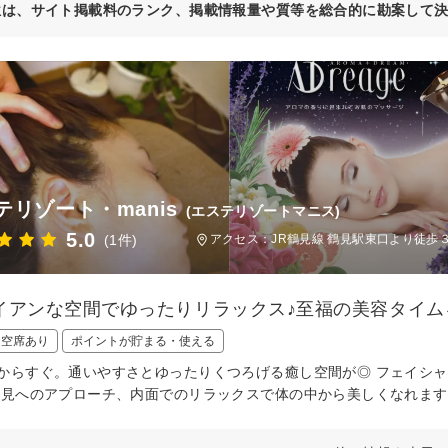
位は、サイト掲載料のランク、掲載情報量や質等を総合的に勘案して
テリゾート・manis
(エステリゾートマニス)
5.0
(1件)
アクセス：JR鶴見線 鶴見駅東口より徒歩３
イアンな空間でゆったりリラックス♪至福の美容タイム
日空席あり
ポイントが貯まる・使える
からすぐ。通いやすさとゆったりくつろげる癒し空間が◎ フェイシャ
外見へのアプローチ、内面でのリラックスで体の中から美しくな