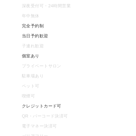
深夜受付可・24時間営業
年中無休
完全予約制
当日予約歓迎
子連れ歓迎
個室あり
プライベートサロン
駐車場あり
ペット可
喫煙可
クレジットカード可
QR・バーコード決済可
電子マネー決済可
バリアフリー