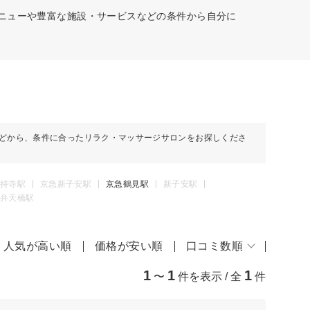
メニューや豊富な施設・サービスなどの条件から自分に
どから、条件に合ったリラク・マッサージサロンをお探しくださ
持寺駅
京急新子安駅
京急鶴見駅
新子安駅
弁天橋駅
人気が高い順
価格が安い順
口コミ数順
1
1
1
〜
件を表示 / 全
件