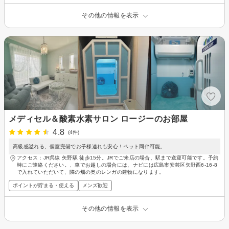
その他の情報を表示
メディセル＆酸素水素サロン ロージーのお部屋
4.8
(4件)
高級感溢れる、個室完備でお子様連れも安心！ペット同伴可能。
アクセス：JR呉線 矢野駅 徒歩15分。JRでご来店の場合、駅まで送迎可能です。予約
時にご連絡ください。、車でお越しの場合には、ナビには広島市安芸区矢野西6-16-8
で入れていただいて、隣の畑の奥のレンガの建物になります。
ポイントが貯まる・使える
メンズ歓迎
その他の情報を表示