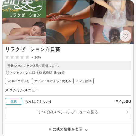
リラクゼーション向日葵
-
(-件)
素敵なセルフケア体験を提供します。
アクセス：JR山陽本線 広島駅 徒歩5分
◎ 本日空席あり
ポイントが貯まる・使える
メンズ歓迎
スペシャルメニュー
￥4,500
もみほぐし60分
全員
すべてのスペシャルメニューを見る
その他の情報を表示