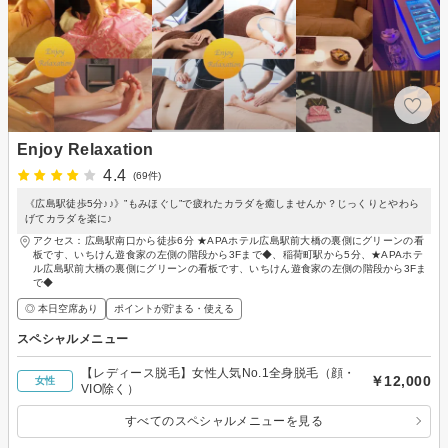
Enjoy Relaxation
4.4
(69件)
《広島駅徒歩5分♪♪》”もみほぐし”で疲れたカラダを癒しませんか？じっくりとやわら
げてカラダを楽に♪
アクセス：広島駅南口から徒歩6分 ★APAホテル広島駅前大橋の裏側にグリーンの看
板です、いちけん遊食家の左側の階段から3Fまで◆、稲荷町駅から5分、★APAホテ
ル広島駅前大橋の裏側にグリーンの看板です、いちけん遊食家の左側の階段から3Fま
で◆
◎ 本日空席あり
ポイントが貯まる・使える
スペシャルメニュー
【レディース脱毛】女性人気No.1全身脱毛（顔・
￥12,000
女性
VIO除く）
すべてのスペシャルメニューを見る