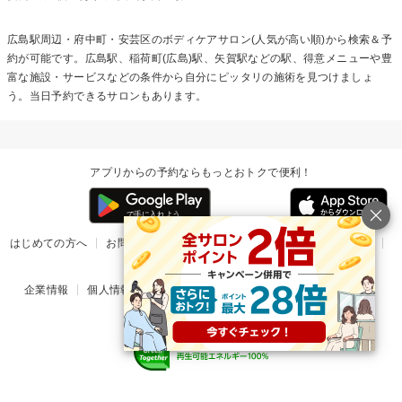
広島駅周辺・府中町・安芸区の
ボディケア
サロン(人気が高い順)から検索＆予
約が可能です。広島駅、稲荷町(広島)駅、矢賀駅などの駅、得意メニューや豊
富な施設・サービスなどの条件から自分にピッタリの施術を見つけましょ
う。当日予約できるサロンもあります。
アプリからの予約ならもっとおトクで便利！
はじめての方へ
お問い合わせ
ヘルプ
リリース情報
利用規約
掲載ご希望のサロン様
企業情報
個人情報保護方針
楽天のサービス一覧
アプリ一覧
© Rakuten Group, Inc.