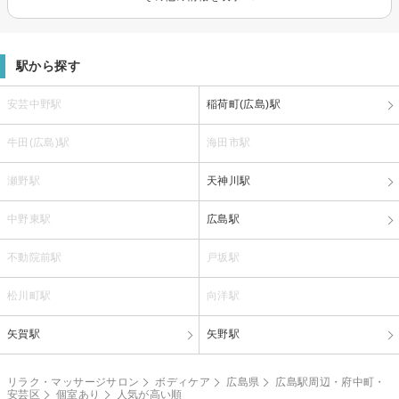
駅から探す
安芸中野駅
稲荷町(広島)駅
牛田(広島)駅
海田市駅
瀬野駅
天神川駅
中野東駅
広島駅
不動院前駅
戸坂駅
松川町駅
向洋駅
矢賀駅
矢野駅
リラク・マッサージサロン
ボディケア
広島県
広島駅周辺・府中町・
安芸区
個室あり
人気が高い順