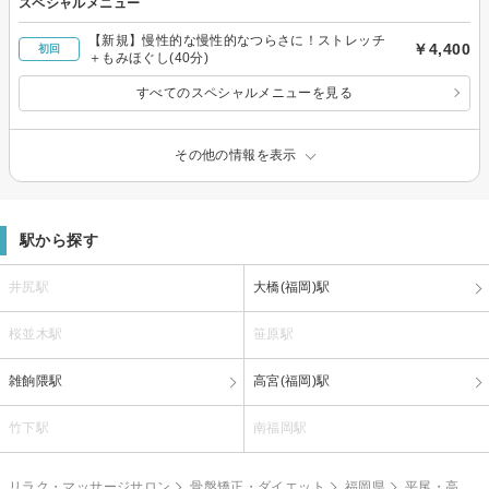
スペシャルメニュー
【新規】慢性的な慢性的なつらさに！ストレッチ
￥4,400
初回
＋もみほぐし(40分)
すべてのスペシャルメニューを見る
その他の情報を表示
駅から探す
井尻駅
大橋(福岡)駅
桜並木駅
笹原駅
雑餉隈駅
高宮(福岡)駅
竹下駅
南福岡駅
リラク・マッサージサロン
骨盤矯正・ダイエット
福岡県
平尾・高