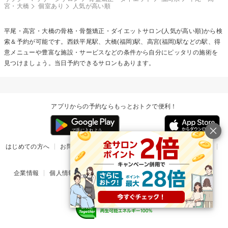
宮・大橋
個室あり
人気が高い順
平尾・高宮・大橋の
骨格・骨盤矯正・ダイエット
サロン(人気が高い順)から検
索＆予約が可能です。西鉄平尾駅、大橋(福岡)駅、高宮(福岡)駅などの駅、得
意メニューや豊富な施設・サービスなどの条件から自分にピッタリの施術を
見つけましょう。当日予約できるサロンもあります。
アプリからの予約ならもっとおトクで便利！
はじめての方へ
お問い合わせ
ヘルプ
リリース情報
利用規約
掲載ご希望のサロン様
企業情報
個人情報保護方針
楽天のサービス一覧
アプリ一覧
© Rakuten Group, Inc.