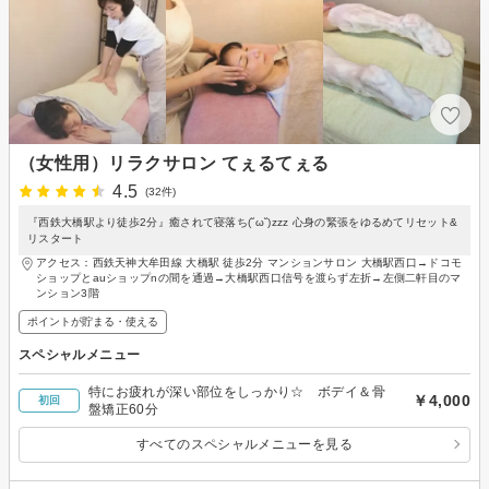
（女性用）リラクサロン てぇるてぇる
4.5
(32件)
『西鉄大橋駅より徒歩2分』癒されて寝落ち(˘ω˘)zzz 心身の緊張をゆるめてリセット&
リスタート
アクセス：西鉄天神大牟田線 大橋駅 徒歩2分 マンションサロン 大橋駅西口→ドコモ
ショップとauショップnの間を通過→大橋駅西口信号を渡らず左折→左側二軒目のマ
ンション3階
ポイントが貯まる・使える
スペシャルメニュー
特にお疲れが深い部位をしっかり☆ ボデイ＆骨
￥4,000
初回
盤矯正60分
すべてのスペシャルメニューを見る