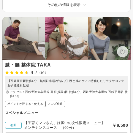
その他の情報を表示
膝・腰 整体院 TAKA
4.7
(3件)
【西鉄高宮駅徒歩4分 無料駐車場2台あり】腰と膝のケアに特化したリラクサロン☆
お子様連れ歓迎
アクセス：西鉄天神大牟田線 高宮(福岡)駅 徒歩4分、西鉄天神大牟田線 西鉄平尾駅 徒
歩15分
ポイントが貯まる・使える
メンズ歓迎
スペシャルメニュー
【子育てママさん、妊娠中の女性限定メニュー】
￥6,500
初回
メンテナンスコース （60分）