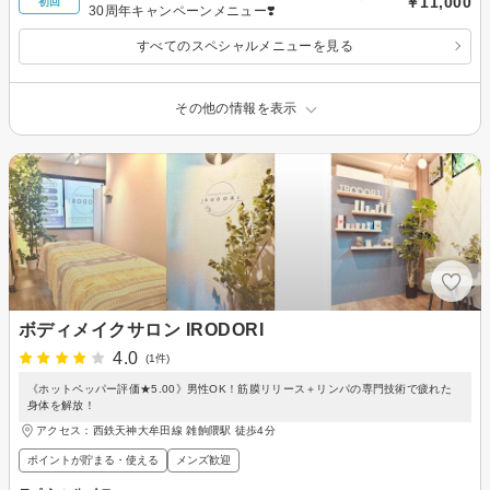
￥11,000
初回
30周年キャンペーンメニュー❣️
すべてのスペシャルメニューを見る
その他の情報を表示
ボディメイクサロン IRODORI
4.0
(1件)
《ホットペッパー評価★5.00》男性OK！筋膜リリース＋リンパの専門技術で疲れた
身体を解放！
アクセス：西鉄天神大牟田線 雑餉隈駅 徒歩4分
ポイントが貯まる・使える
メンズ歓迎