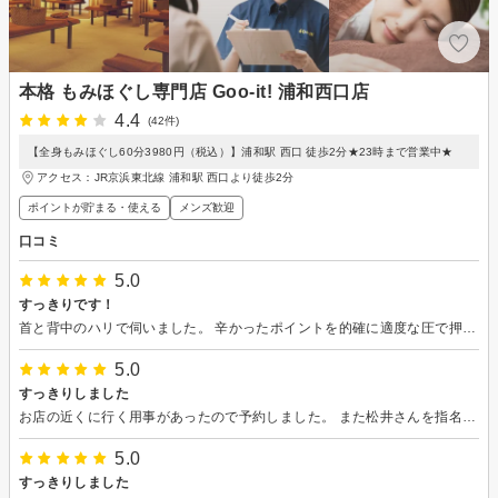
本格 もみほぐし専門店 Goo-it! 浦和西口店
4.4
(42件)
【全身もみほぐし60分3980円（税込）】浦和駅 西口 徒歩2分★23時まで営業中★
アクセス：JR京浜東北線 浦和駅 西口より徒歩2分
ポイントが貯まる・使える
メンズ歓迎
口コミ
5.0
すっきりです！
首と背中のハリで伺いました。 辛かったポイントを的確に適度な圧で押して頂け、とても楽になりました。 店内も薄暗く、静かでリラックスできました。
5.0
すっきりしました
お店の近くに行く用事があったので予約しました。 また松井さんを指名させていただきました。的確に施術していただきリラックスできました。 仕切りがなく隣の様子が見えるお店が多いですが、こちらはカーテンがありその場で着替えもできるのもいいです。 でも閉塞感はなくゆったり受けることができるのがいいと思います。
5.0
すっきりしました