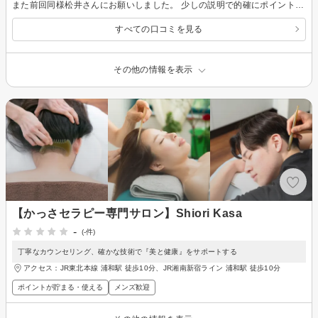
また前回同様松井さんにお願いしました。 少しの説明で的確にポイントをほぐしていただき本当にありがたかったです。 本当はもう少し頻繁に施術を受けたいのですが・・・ 実家の近くなのでまた是非お願いしたいです。 次回もよろしくお願いします。
すべての口コミを見る
その他の情報を表示
【かっさセラピー専門サロン】Shiori Kasa
-
(-件)
丁寧なカウンセリング、確かな技術で『美と健康』をサポートする
アクセス：JR東北本線 浦和駅 徒歩10分、JR湘南新宿ライン 浦和駅 徒歩10分
ポイントが貯まる・使える
メンズ歓迎