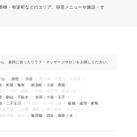
・新橋・有楽町などのエリア、得意メニューや施設・サ
から、条件に合ったリラク・マッサージサロンをお探しください。
青山
原宿
渋谷
恵比寿・代官山・中目黒
住・町屋・亀有
錦糸町・小岩・青砥
王子・日野・昭島
中野・高円寺・阿佐ヶ谷
里・駒込・千駄木
赤羽・十条・王子
賀・二子玉川
下北沢・代々木上原
板橋・成増・巣鴨
大泉学園・江古田・練馬
東久留米・ひばりヶ丘
成城学園・狛江
飯田橋・四谷・御茶ノ水