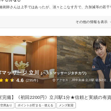
その他の情報を表示
STマッサージ 立川
(ベストマッサージタチカワ)
4.6
(295件)
アクセス：JR中央線 立川駅 徒歩2分、
室完備】《初回2200円》立川駅1分★信頼と実績の有
日空席あり
ポイントが貯まる・使える
メンズ歓迎