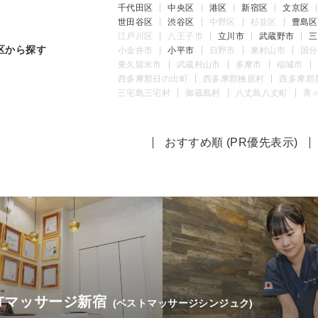
千代田区
中央区
港区
新宿区
文京区
世田谷区
渋谷区
中野区
杉並区
豊島区
江戸川区
八王子市
立川市
武蔵野市
三
区から探す
小金井市
小平市
日野市
東村山市
国分
東久留米市
武蔵村山市
多摩市
稲城市
西多摩郡日の出町
西多摩郡檜原村
西多摩郡
三宅島三宅村
御蔵島村
八丈島八丈町
青
おすすめ順 (PR優先表示)
STマッサージ新宿
(ベストマッサージシンジュク)