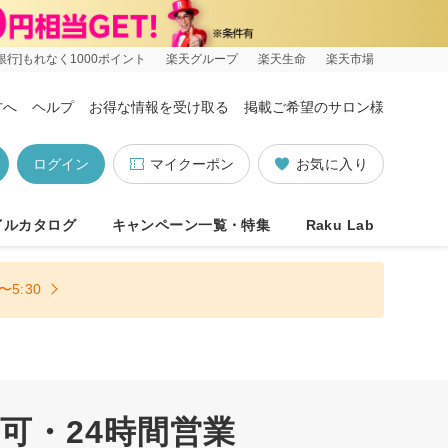
銀行]もれなく1000ポイント
楽天グループ
楽天生命
楽天市場
方へ
ヘルプ
お得な情報を受け取る
掲載ご希望のサロン様
ログイン
マイクーポン
お気に入り
イルカタログ
キャンペーン一覧・特集
Raku Lab
5:30
可・24時間営業