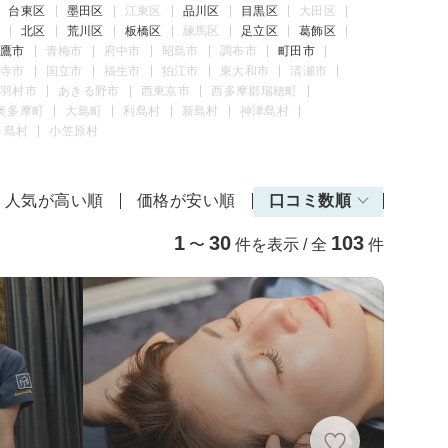
台東区
墨田区
江東区
品川区
目黒区
大田区
北区
荒川区
板橋区
練馬区
足立区
葛飾区
鷹市
青梅市
府中市
昭島市
調布市
町田市
寺市
国立市
福生市
狛江市
東大和市
清瀬市
羽村市
あきる野市
西東京市
西多摩郡瑞穂町
奥多摩町
大島町
利島村
新島村
神津島村
ヶ島村
小笠原村
人気が高い順
価格が安い順
口コミ数順
1
30
103
〜
件を表示 / 全
件