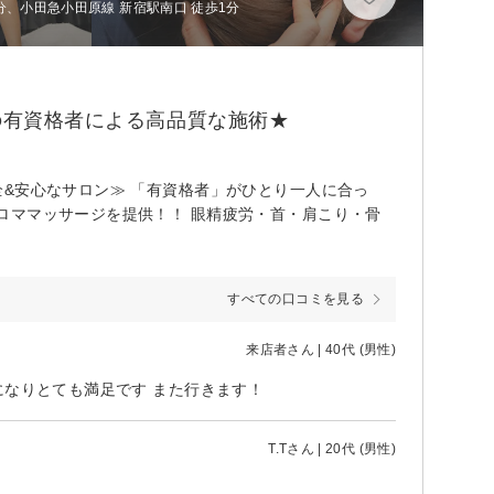
分、小田急小田原線 新宿駅南口 徒歩1分
の有資格者による高品質な施術★
&安心なサロン≫ 「有資格者」がひとり一人に合っ
ロママッサージを提供！！ 眼精疲労・首・肩こり・骨
すべての口コミを見る
来店者さん | 40代 (男性)
になりとても満足です また行きます！
T.Tさん | 20代 (男性)