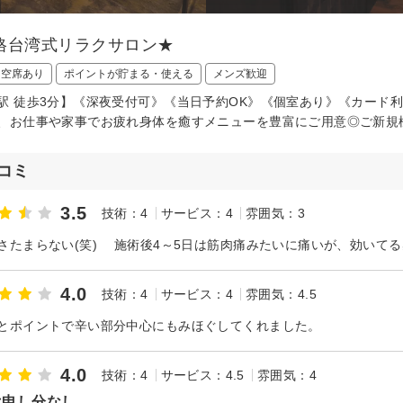
格台湾式リラクサロン★
日空席あり
ポイントが貯まる・使える
メンズ歓迎
駅 徒歩3分】《深夜受付可》《当日予約OK》《個室あり》《カード
、お仕事や家事でお疲れ身体を癒すメニューを豊富にご用意◎ご新規様
コミ
3.5
技術：4
サービス：4
雰囲気：3
さたまらない(笑) 施術後4～5日は筋肉痛みたいに痛いが、効いてる
4.0
技術：4
サービス：4
雰囲気：4.5
とポイントで辛い部分中心にもみほぐしてくれました。
4.0
技術：4
サービス：4.5
雰囲気：4
は申し分なし