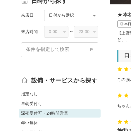
日時から探す
★本
来店日
日付から選択
◎ 本
来店時間
〜
【上野
ど、、
-
条件を指定して検索
件
口
設備・サービスから探す
この強
指定なし
早朝受付可
ちゃん
深夜受付可・24時間営業
年中無休
施術