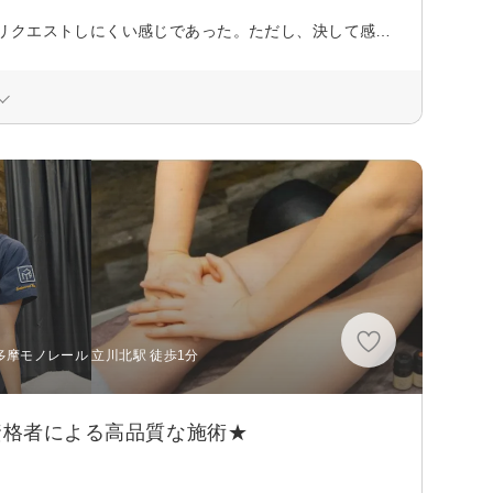
今回の施術師さんは上手ではあったが、淡々とこなす方で、力加減等の若干リクエストしにくい感じであった。ただし、決して感じが悪いという訳ではないので、個人の感じ方によるものだと思われます。
多摩モノレール 立川北駅 徒歩1分
資格者による高品質な施術★