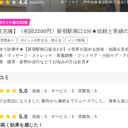
4.4
(666件)
アクセス：JR中央線 新宿駅南口 徒歩1
室完備】《初回2200円》新宿駅南口1分★信頼と実績
日空席あり
ポイントが貯まる・使える
メンズ歓迎
休で診療中★【新宿駅南口徒歩1分】≪世界が認める技術・知識＆安全
体・マッサージ・ストレッチ・骨盤調整・フットケア・小顔ケア・ア
痛・猫背・姿勢や歩行などでお悩みの方は必見🎵
コミ
5.0
技術：5
サービス：5
雰囲気：5
でお世話になりました 案内から施術までスムーズでした。 身体も楽
5.0
技術：5
サービス：5
雰囲気：5
が高く効果を感じた！