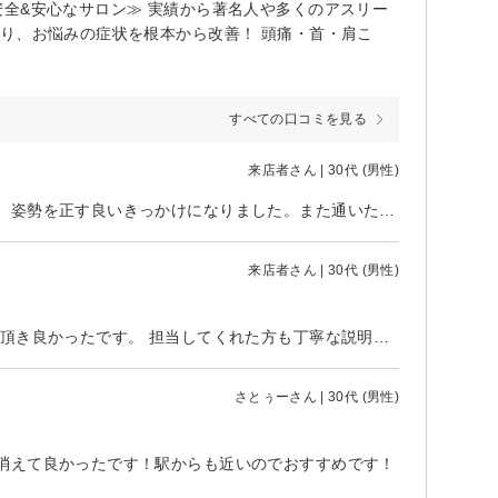
全&安心なサロン≫ 実績から著名人や多くのアスリー
り、お悩みの症状を根本から改善！ 頭痛・首・肩こ
すべての口コミを見る
来店者さん | 30代 (男性)
落ち着いた空間でしっかりと施術していただきました。説明も分かりやすく、姿勢を正す良いきっかけになりました。また通いたいです。
来店者さん | 30代 (男性)
肩こりが辛くて利用しました。 当日の急な予約でしたがスムーズに対応して頂き良かったです。 担当してくれた方も丁寧な説明と技術でとても安心して受けれました。
さとぅーさん | 30代 (男性)
消えて良かったです！駅からも近いのでおすすめです！