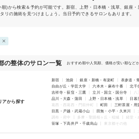
い順)から検索＆予約が可能です。新宿、上野・日本橋・浅草、銀座
ッタリの施術を見つけましょう。当日予約できるサロンもあります。
都の整体のサロン一覧
おすすめ順や人気順、価格が安い順など
新宿
池袋
銀座・新橋・有楽町
表参道・
自由が丘・学芸大学
六本木・麻布十番
北千
吉祥寺・荻窪・三鷹
立川・国立・国分寺
八
品川・大森・蒲田
上野・日本橋・浅草
日暮
リアから探す
葛西・西葛西・門前仲町
町田
三軒茶屋・用
目黒・戸越・武蔵小山
田無・小平・久米川
調布・府中
多摩・聖蹟桜ヶ丘・稲城
経堂・
笹塚・下高井戸・千歳烏山
東京都その他