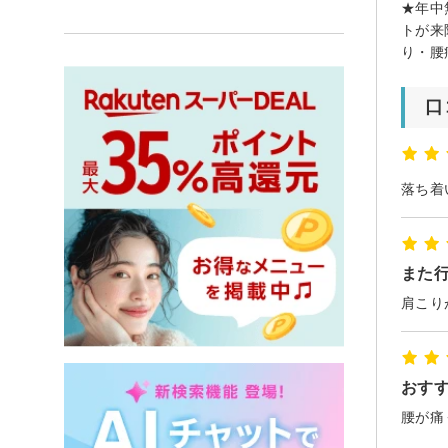
★年中
トが来
り・腰
口
また
おす
腰が痛