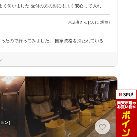
腰痛で悩んでいて職場の近くにいいところがないか探していたところ評価がよく伺いました 受付の方の対応もよく安心して入れました、国家資格をもっているのもありかなり技術も高いです！ 今まで行った整体などとは違くしっかりと評価から状態説明などもしてくれてわかりやすかったです、悩んでいた腰痛もすごく改善しました！これからも通って良くしていきまたいです！
来店者さん | 50代 (男性)
新規で30分2200円で安く、他に祝日ですぐに空いているマッサージ屋がなかったので行ってみました。 国家資格を持たれているということで理論は素晴らしいですし説明も納得できます。ただこちら全身ボロボロで早く楽にしてもらいたいのに、写真とか撮られたり15分近く説明が続いたのは辛かったです。しかもたった30分なので全く疲れが取れないまま終了。仕方ないので翌日1時間でまた別のマッサージ屋に行きました。しかも2回目以降だと30分4400円とか流石に高すぎます。30分じゃ足りないので、もう行こうとは思わないですすみません
ョン)