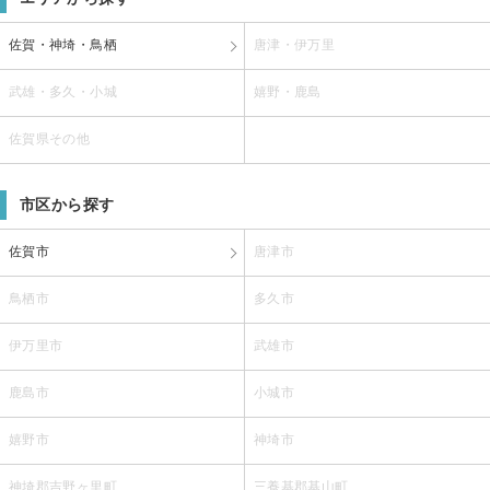
佐賀・神埼・鳥栖
唐津・伊万里
武雄・多久・小城
嬉野・鹿島
佐賀県その他
市区から探す
佐賀市
唐津市
鳥栖市
多久市
伊万里市
武雄市
鹿島市
小城市
嬉野市
神埼市
神埼郡吉野ヶ里町
三養基郡基山町