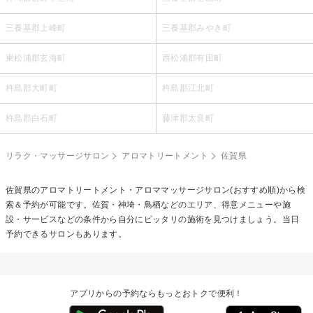
三養基郡上峰町
三養基郡みやき町
東松浦郡玄海町
西松浦郡有田町
杵島郡大町町
杵島郡江北町
杵島郡白石町
藤津郡太良町
リラク・マッサージサロン
アロマトリートメント
佐賀県
佐賀県の
アロマトリートメント・アロママッサージ
サロン(おすすめ順)から検
索＆予約が可能です。佐賀・神埼・鳥栖などのエリア、得意メニューや施
設・サービスなどの条件から自分にピッタリの施術を見つけましょう。当日
予約できるサロンもあります。
アプリからの予約ならもっとおトクで便利！