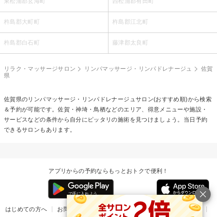
東松浦郡玄海町
西松浦郡有田町
杵島郡大町町
杵島郡江北町
杵島郡白石町
藤津郡太良町
リラク・マッサージサロン
リンパマッサージ・リンパドレナージュ
佐賀
県
佐賀県の
リンパマッサージ・リンパドレナージュ
サロン(おすすめ順)から検索
＆予約が可能です。佐賀・神埼・鳥栖などのエリア、得意メニューや施設・
サービスなどの条件から自分にピッタリの施術を見つけましょう。当日予約
できるサロンもあります。
アプリからの予約ならもっとおトクで便利！
はじめての方へ
お問い合わせ
ヘルプ
リリース情報
利用規約