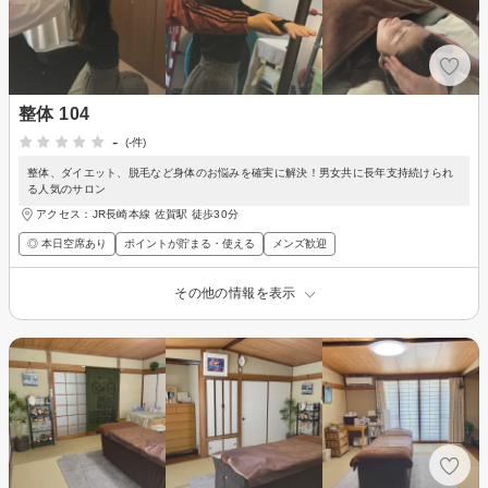
整体 104
-
(-件)
整体、ダイエット、脱毛など身体のお悩みを確実に解決！男女共に長年支持続けられ
る人気のサロン
アクセス：JR長崎本線 佐賀駅 徒歩30分
◎ 本日空席あり
ポイントが貯まる・使える
メンズ歓迎
その他の情報を表示