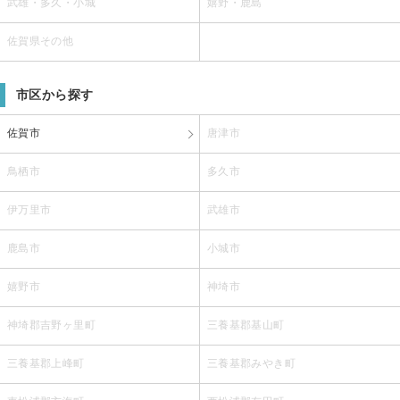
武雄・多久・小城
嬉野・鹿島
佐賀県その他
市区から探す
佐賀市
唐津市
鳥栖市
多久市
伊万里市
武雄市
鹿島市
小城市
嬉野市
神埼市
神埼郡吉野ヶ里町
三養基郡基山町
三養基郡上峰町
三養基郡みやき町