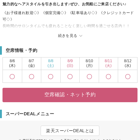
魅力的なヘアスタイルを引き出します♪ぜひ、お気軽にご来店ください♪
《お子様連れ歓迎◇》《個室完備◇》《駐車場あり◇》《クレジットカード
可◇》
長時間のサロンタイムでも疲れることなく楽しい時間を過ごせる店内！！
クオリティーの高い技術＆接客が安心できる♪♪
続きを見る
女性らしいこだわりカラーで理想の色味へ★★気分転換に髪色を変えてみま
せんか？
空席情報・予約
ダメージが気になる方や似合うカラーが分からない方など、幅広いお悩みに
お応えします！！
8/6
8/7
8/8
8/9
8/10
8/11
8/12
経験豊富なスタイリストが、あなたにピッタリのカラーをセレクトして理想
(木)
(金)
(土)
(日)
(月)
(火)
(水)
の色味に！
確かな技術でワンランク上の質感のヘアスタイルへ導きます♪♪
空席確認・ネット予約
スーパーDEALメニュー
楽天スーパーDEALとは