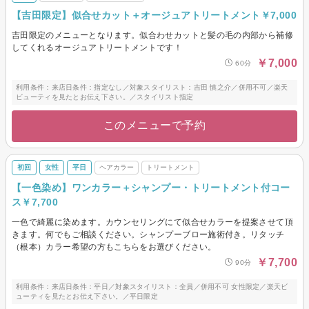
【吉田限定】似合せカット＋オージュアトリートメント￥7,000
吉田限定のメニューとなります。似合わせカットと髪の毛の内部から補修
してくれるオージュアトリートメントです！
￥7,000
60分
利用条件：来店日条件：指定なし／対象スタイリスト：吉田 慎之介／併用不可／楽天
ビューティを見たとお伝え下さい。／スタイリスト指定
このメニューで予約
初回
女性
平日
ヘアカラー
トリートメント
【一色染め】ワンカラー＋シャンプー・トリートメント付コー
ス￥7,700
一色で綺麗に染めます。カウンセリングにて似合せカラーを提案させて頂
きます。何でもご相談ください。シャンプーブロー施術付き。リタッチ
（根本）カラー希望の方もこちらをお選びください。
￥7,700
90分
利用条件：来店日条件：平日／対象スタイリスト：全員／併用不可 女性限定／楽天ビ
ューティを見たとお伝え下さい。／平日限定