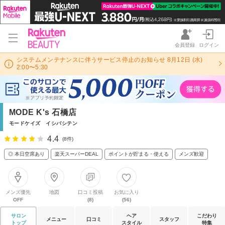
会員登録
ログイン
システムメンテナンスに伴うサービス停止のお知らせ 8月12日 (水)
2:00〜5:30
MODE K's 石橋店
モードケイズ イシバシテン
4.4
(8件)
◎ 本日空席あり
楽天スーパーDEAL
ポイントが貯まる・使える
メンズ歓迎
メンズ優先
地図
口コミ投稿
お気に入り
OFF
(8)
(56)
サロン
ヘア
こだわり
メニュー
口コミ
スタッフ
トップ
スタイル
特集