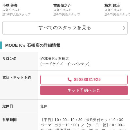
小林 美央
吉田慎之介
梅木 雄治
スタイリスト
スタイリスト
スタイリスト
歴10年/女性スタッフ
歴6年/男性スタッフ
歴6年/男性スタッ
すべてのスタッフを見る
MODE K's 石橋店の詳細情報
サロン名
MODE K's 石橋店
(モードケイズ イシバシテン)
電話・ネット予約
05088831925
ネット予約へ進む
定休日
無休
営業時間
【平日】10：00～19：30（最終受付カット19：30
パーマ・カラー19：00）／【水・日・祝】10：00～