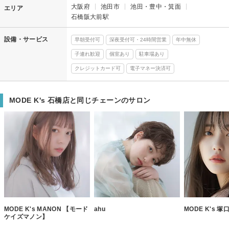
大阪府
池田市
池田・豊中・箕面
エリア
石橋阪大前駅
設備・サービス
早朝受付可
深夜受付可・24時間営業
年中無休
子連れ歓迎
個室あり
駐車場あり
クレジットカード可
電子マネー決済可
MODE K's 石橋店と同じチェーンのサロン
MODE K's MANON 【モード
ahu
MODE K's 塚
ケイズマノン】