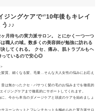
ジングケアで‘’10年後もキレイ
う♪♪
2ヶ月待ちの実力派サロン。 とにかく一つ一つ
事は職人の域。数多くの美容師が勉強に訪れる
決してくれる。 クセ、痛み、肌トラブルもヘ
持っているので安心◎
＞
た髪質、細くなる髪、毛量…そんな大人女性の悩みにお応え
、昔は無かったクセ・パサつく髪の毛のお悩みまでを徹底的
皮のエイジングケアまで徹底的にサポートしてくれます。
為に、今から本当のダメージケアと頭皮のケアを始めましょ
いサスーンカットとフレンチカットを極められた実力派サロ