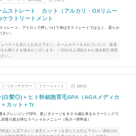
ームストレート カット（アルカリ・OXリムー
eケラトリートメント
のストレート。アイロンで押しつけて伸ばすストレートではなく、柔らか
ださい。
ビューティを見たとお伝え下さい。ホームカラーをされていたり、過度
をお断りする場合がございます。／10分以上遅刻された場合割引適用
ださい。
ー
リタッチカラー
トリートメント
180分
(白髪◎)＋ヒト幹細胞育毛SPA（AGAメディカ
＋カット＋Tr
護＆クレンジングSPA、更にダメージを８０％減出来るカラーリングで
aL自慢の超お得なスペシャルメニュー（長さ一律料金）
7時迄に入店下さい／楽天ビューティを見たとお伝え下さい／遅刻され