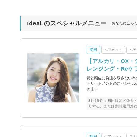
ideaLのスペシャルメニュー
あなたに合っ
初回
ヘアカット
ヘア
【アルカリ・OX・
レンジング・Reケ
髪と頭皮に負担を残さない為
トリートメントのスペシャルカ
きます
利用条件：初回限定／楽天ビ
りする、または割引適用外
初回
ヘアカット
スト