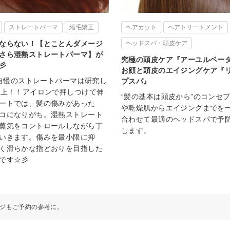
ストレートパーマ
縮毛矯正
ヘアカット
ヘアトリートメント
ならない！【とことんダメージ
ヘッドスパ・頭皮ケア
さら湿熱ストレートパーマ】が
究極の頭皮ケア『アーユルベーダ
彡
お顔と頭皮のエイジングケア『
L』自慢のストレートパーマは研究し
プスパ』
以上！！アイロンで押しつけて伸
“髪の基本は頭皮から”のコンセ
ートでは、髪の傷みがあった
や乾燥肌からエイジングまでを
コになりがち。湿熱ストレート
合わせて最適のヘッドスパで予
蒸気をコントロールしながら丁
します。
いきます。傷みを最小限に抑
く滑らかな指どおりを目指した
です☆彡
ジもご予約の参考に。