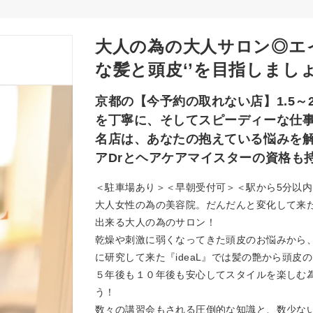
大人の為の大人サロン◎エイ
な髪と頭皮‘’を目指しましょ
京都の【今予約の取れない店】1.5～
を丁寧に、そしてスピーディーな仕
名店は、あなたの抱えている悩みを解
アDrとヘアケアマイスターの資格も
＜駐車場あり＞＜早朝受付可＞＜駅から5分以内
大人女性の為の美容院。だんだんと変化して来
出来る大人の為のサロン！
乾燥や刺激に弱くなってきた頭皮のお悩みから
に研究して来た『ideaL』では髪の艶から頭
５年後も１０年後も安心してスタイルを楽しむ
う！
数々の講習会もされる圧倒的な知識と、数少な