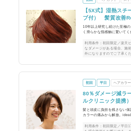
【5X式】湿熱スチ
ブ付） 髪質改善R
10年以上研究し続けた至極
く滑らかな指感触に驚いてく
利用条件：初回限定／楽天
なダメージがある場合、施術
外になりますのでご了承く
初回
平日
ヘアカラ
80％ダメージ減ラー
ルクリニック提携）
髪と頭皮に負担を残さない保
カラーの痛みから解放。ide
利用条件：初回限定／平日1