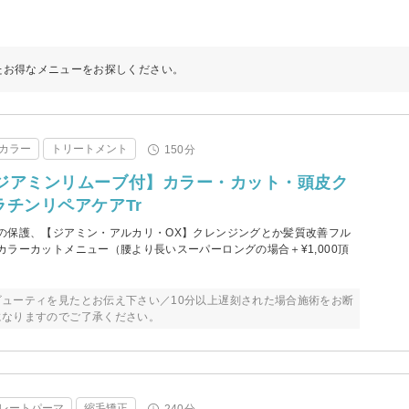
たお得なメニューをお探しください。
カラー
トリートメント
150分
ジアミンリムーブ付】カラー・カット・頭皮ク
ラチンリペアケアTr
の保護、【ジアミン・アルカリ・OX】クレンジングとか髪質改善フル
ラーカットメニュー（腰より長いスーパーロングの場合＋¥1,000頂
ューティを見たとお伝え下さい／10分以上遅刻された場合施術をお断
になりますのでご了承ください。
レートパーマ
縮毛矯正
240分