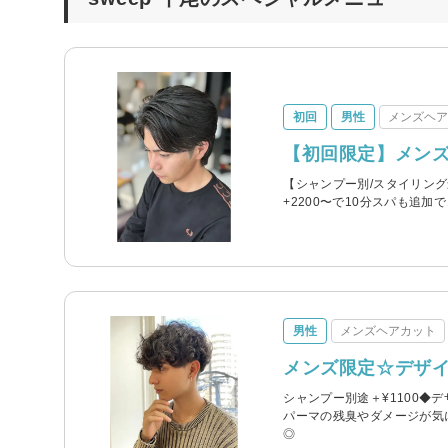
初回
男性
メンズヘ
【初回限定】メン
【シャンプー別/スタイリン
+2200〜で10分スパも追
男性
メンズヘアカット
メンズ限定☆デザイ
シャンプー別途＋¥1100
パーマの残臭やダメージが気に
◎