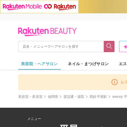
美容院・ヘアサロン
ネイル・まつげサロン
エス
シ
美容院・美容室
福岡県
渡辺通・薬院
西鉄平尾駅
sweep 
メニュー