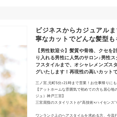
ビジネスからカジュアルま
寧なカットでどんな髪型も
【男性歓迎☆】髪質や骨格、クセを
り入れる男性に人気のサロン♪男性ス
フスタイルまで、オシャレメンズス
グいたします！再現性の高いカット
三ノ宮,元町5分♪21時まで営業！お仕事帰りに
【アットホームな雰囲気で初めての方も居心地の良
ジュ）神戸三宮】
三宮屈指のスタイリストが“高技術×ハイセンス
ワンランク上のヘアスタイルを求める方、今流行