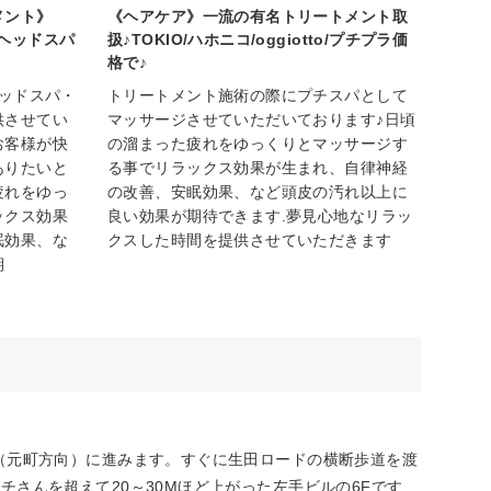
トメント》
《ヘアケア》一流の有名トリートメント取
ヘッドスパ
扱♪TOKIO/ハホニコ/oggiotto/プチプラ価
格で♪
ヘッドスパ・
トリートメント施術の際にプチスパとして
供させてい
マッサージさせていただいております♪日頃
お客様が快
の溜まった疲れをゆっくりとマッサージす
ありたいと
る事でリラックス効果が生まれ、自律神経
疲れをゆっ
の改善、安眠効果、など頭皮の汚れ以上に
ックス効果
良い効果が期待できます.夢見心地なリラッ
眠効果、な
クスした時間を提供させていただきます
期
て（元町方向）に進みます。すぐに生田ロードの横断歩道を渡
さんを超えて20～30Mほど上がった左手ビルの6Fです