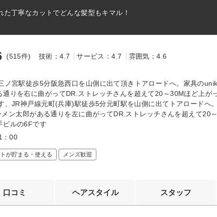
れた丁寧なカットでどんな髪型もキマル！
6
(515件)
技術：4.7
サービス：4.7
雰囲気：4.6
～
三ノ宮駅徒歩5分阪急西口を山側に出て頂きトアロードへ。家具のunik
る通りを右に曲がってDR.ストレッチさんを超えて20～30Mほど上が
です、JR神戸線元町(兵庫)駅徒歩5分元町駅を山側に出てトアロードへ
,ラーメン太郎がある通りを左に曲がってDR.ストレッチさんを超えて20～
手ビルの6Fです
1：00
トが貯まる・使える
メンズ歓迎
口コミ
ヘアスタイル
スタッフ