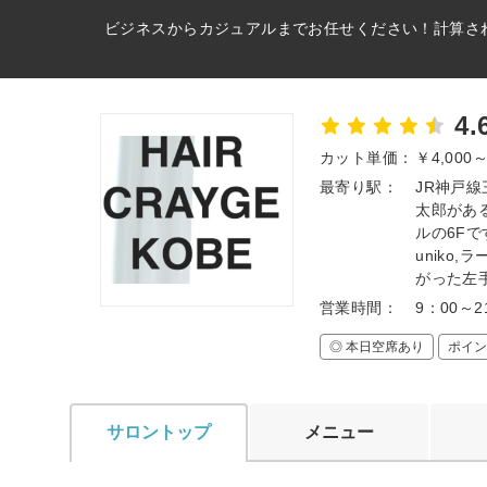
ビジネスからカジュアルまでお任せください！計算さ
4.
カット単価：
￥4,000
最寄り駅：
JR神戸線
太郎があ
ルの6F
uniko
がった左
営業時間：
9：00～2
◎ 本日空席あり
ポイン
サロントップ
メニュー