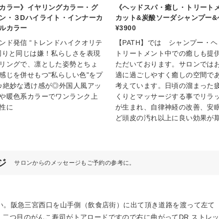
カラー》イヤリングカラー・グ
《ヘッドスパ・癒し・トリー
ン・３Dハイライト・インナーカ
カット&炭酸ソーダシャンプー&
ルカラー
¥3900
ンド発信 “トレンドハイクオリテ
【PATH】では シャンプー・
周りと同じは嫌！私らしさを表現
トリートメント中での癒しも提
リングで、凛とした姿勢とちょ
ただいております。サロンでは
感じを併せもつ"私らしい色"をプ
適に過ごしやすく癒しの空間で
♪絶妙な透け感が◎外国人風アッ
考えています。日頃の溜まった
や暖色系カラーでワンランク上
くりとマッサージする事でリラ
性に
が生まれ、自律神経の改善、安
ど頭皮の汚れ以上に良い効果が
ジ
サロンからのメッセージもご予約の参考に。
さい。阪急三宮西口を山手側（飲食店街）に出て頂き道路を渡って左
二つ目のがんこ寿司がトアロードですので右に曲がってDR.ストレッチ