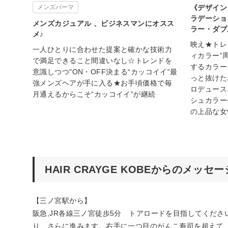
メンズパーマ
《デザイン
ラデーショ
メンズカジュアル 、ビジネスマンにオスス
ラー・ダブ
メ♪
映え★トレ
一人ひとりに合わせた提案と確かな技術力
ィカラー”
で満足できること間違いなし☆トレンドを
するカラー
意識しつつ"ON・OFF決まる“カッコイイ”最
っと抜けた
強メンズヘアが手に入る★お手頃価格で毎
ロデュース
月通えるからこそ“カッコイイ”が継続
シュカラー
の上品な女
HAIR CRAYGE KOBEからのメッセー
【三ノ宮駅から】
阪急,JR各線三ノ宮徒歩5分 トアロードを目指してくだ
り、さらに進みます。右手に一つ目のがんこ寿司を超えて、