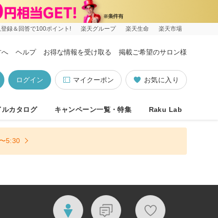
登録＆回答で100ポイント!
楽天グループ
楽天生命
楽天市場
方へ
ヘルプ
お得な情報を受け取る
掲載ご希望のサロン様
ログイン
マイクーポン
お気に入り
イルカタログ
キャンペーン一覧・特集
Raku Lab
5:30