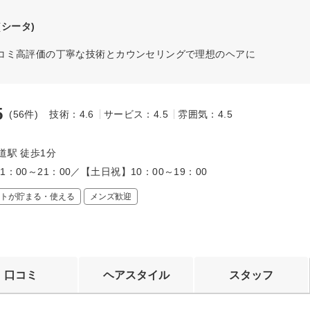
(シータ)
コミ高評価の丁寧な技術とカウンセリングで理想のヘアに
5
(56件)
技術：4.6
サービス：4.5
雰囲気：4.5
～
道駅 徒歩1分
1：00～21：00／【土日祝】10：00～19：00
トが貯まる・使える
メンズ歓迎
口コミ
ヘアスタイル
スタッフ