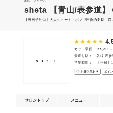
地図・アクセス
sheta 【青山/表参道】
【当日予約◎】大人ショート・ボブで圧倒的支持！口
4.
カット単価：
￥5,300
最寄り駅：
各線 表参
営業時間：
【平日】1
◎ 本日空席あり
ポイン
サロントップ
メニュー