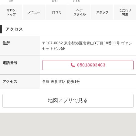
ON
(56)
(413)
サロン
ヘア
こだわり
メニュー
口コミ
スタッフ
トップ
スタイル
特集
アクセス
住所
〒107-0062 東京都港区南青山3丁目18番11号 ヴァン
セットビル5F
電話番号
05018603463
アクセス
各線 表参道駅 徒歩1分
地図アプリで見る