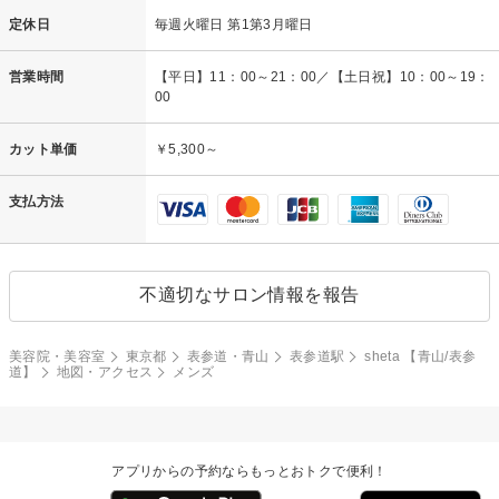
定休日
毎週火曜日 第1第3月曜日
営業時間
【平日】11：00～21：00／【土日祝】10：00～19：
00
カット単価
￥5,300～
支払方法
不適切なサロン情報を報告
美容院・美容室
東京都
表参道・青山
表参道駅
sheta 【青山/表参
道】
地図・アクセス
メンズ
アプリからの予約ならもっとおトクで便利！