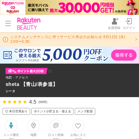
会員登録
ログイン
システムメンテナンスに伴うサービス停止のお知らせ 8月12日 (水)
2:00〜5:30
地図・アクセス
sheta 【青山/表参道】
シータ
4.5
(56件)
◎ 本日空席あり
ポイントが貯まる・使える
メンズ歓迎
メンズ優先
地図
口コミ投稿
お気に入り