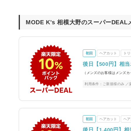
MODE K's 相模大野のスーパーDEA
初回
ヘアカット
トリ
後日【500円】相
（メンズのお客様はメンズカ
利用条件：ご新規様のみ ／
初回
ヘアカット
ヘア
後日【1,400円