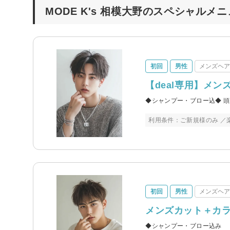
MODE K's 相模大野のスペシャルメ
初回
男性
メンズヘ
【deal専用】メ
◆シャンプー・ブロー込◆ 
利用条件：ご新規様のみ ／
初回
男性
メンズヘ
メンズカット＋カ
◆シャンプー・ブロー込み