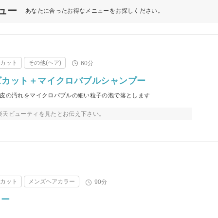
ニュー
あなたに合ったお得なメニューをお探しください。
アカット
その他(ヘア)
60分
ンズカット＋マイクロバブルシャンプー
頭皮の汚れをマイクロバブルの細い粒子の泡で落とします
楽天ビューティを見たとお伝え下さい。
アカット
メンズヘアカラー
90分
ラー