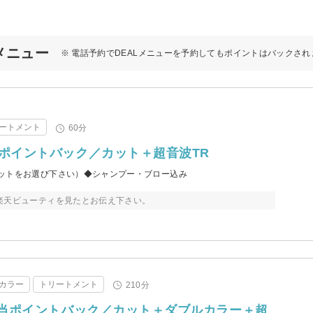
Lメニュー
※ 電話予約でDEALメニューを予約してもポイントはバックされ
ートメント
60分
当ポイントバック／カット＋超音波TR
ットをお選び下さい）◆シャンプー・ブロー込み
楽天ビューティを見たとお伝え下さい。
カラー
トリートメント
210分
】相当ポイントバック／カット＋ダブルカラー＋超