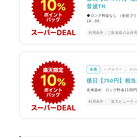
音波TR
◆ロング料金なし （全頭ブリ
18：00
利用条件：ご新規様のみ併用
全員
ヘアカラー
その
後日【750円】相
全体染め ロング料金1100
利用条件：「楽天ビューテ