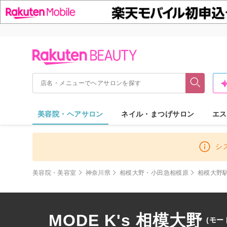
美容院・ヘアサロン
ネイル・まつげサロン
エス
シ
美容院・美容室
神奈川県
相模大野・小田急相模原
相模大野
MODE K's 相模大野
(モー