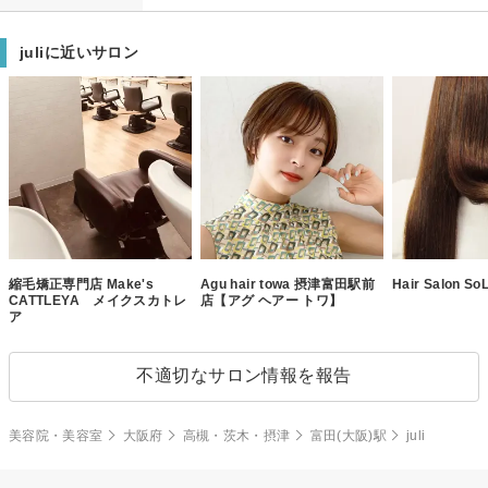
juliに近いサロン
縮毛矯正専門店 Make's
Agu hair towa 摂津富田駅前
Hair Salon So
CATTLEYA メイクスカトレ
店【アグ ヘアー トワ】
ア
不適切なサロン情報を報告
美容院・美容室
大阪府
高槻・茨木・摂津
富田(大阪)駅
juli