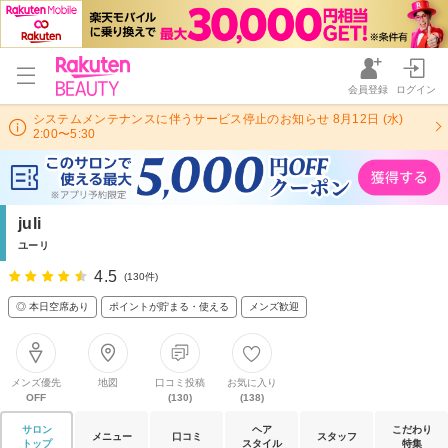
会員登録
ログイン
システムメンテナンスに伴うサービス停止のお知らせ 8月12日 (水)
2:00〜5:30
juli
ユーリ
4.5
(130件)
◎ 本日空席あり
ポイントが貯まる・使える
メンズ歓迎
メンズ優先
地図
口コミ投稿
お気に入り
OFF
(130)
(138)
サロン
ヘア
こだわり
メニュー
口コミ
スタッフ
トップ
スタイル
特集