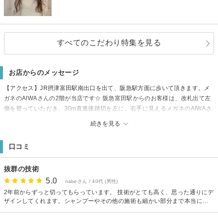
すべてのこだわり特集を見る
お店からのメッセージ
【アクセス】JR摂津富田駅南出口を出て、阪急駅方面に歩いて頂きます。メ
ガネのAIWAさんの2階が当店です☆ 阪急富田駅からのお客様は、改札出て左
側を登っていただき、30m直進後踏切を左に。右手に見えるメガネのAIWAさ
んの2階です☆
続きを見る
【駐車場】近隣に有料駐車場あり☆
口コミ
抜群の技術
5.0
nabeさん / 40代 (男性)
2年前からずっと切ってもらっています。 技術がとても高く、思った通りにデ
ザインしてくれます。シャンプーやその他の施術も細かい部分まで本当に丁
寧です。 駅近なことも含めてとても通いやすく、これからもお世話になろう