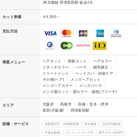
JR京都線 摂津富田駅 徒歩2分
カット単価
￥4,000～
支払方法
ヘアカット
前髪カット
ヘアカラー
得意メニュー
リタッチカラー
パーマ
縮毛矯正
トリートメント
ヘッドスパ・頭皮ケア
その他(ヘア)
メンズヘアカット
メンズヘアカラー
メンズパーマ
メンズ眉カット・眉カラー・脱色(ブリーチ)
大阪府
高槻市
高槻・茨木・摂津
エリア
富田(大阪)駅
摂津富田駅
設備・サービス
深夜受付可・24時間営業
年中無休
当日予約歓迎
子連れ歓迎
クレジットカード可
電子マネー決済可