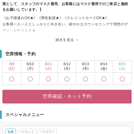
策として、スタッフのマスク着用、お客様にはマスク着用でのご来店と施術
をお願いしています。】
《お子様連れOK★》《男性歓迎★》《クレジットカードOK★》
お客様一人一人としっかりと向き合い、細やかなカウンセリングで理想のデ
ザインを叶えます★
髪のパサつきや傷みなどのお悩みを改善するケアメニューを多数ご用意して
続きを見る
おります★
髪質を徹底的に美しく改善致します★
空席情報・予約
髪のコンディションにお悩みの方は是非ご相談下さい★
透明感とツヤが自慢★SNSで話題の＜★シークレットカラー★＞が体験出来
8/9
8/10
8/11
8/12
8/13
8/14
8/15
ます◎
(日)
(月)
(火)
(水)
(木)
(金)
(土)
見た目の印象が変わる髪の変化を是非ご体感下さい！
【コロナ対策中】こだわりの薬剤を使用し一人ひとりに合わせた髪質改善や
透明感と艶が抜群のカラーなど髪を美しくする施術が得意★【感染防止対策
として、スタッフのマスク着用、手指と道具類の消毒、店内の換気と消毒を
空席確認・ネット予約
徹底しております。お客様には手指消毒とマスク着用でのご来店と施術をお
願いしております。】
ご来店お待ちしております♪
スペシャルメニュー
全員
ヘアカット
ヘアカラー