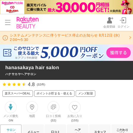
会員登録
ログイン
システムメンテナンスに伴うサービス停止のお知らせ 8月12日 (水)
2:00〜5:30
hanasakaya hair salon
ハナサカヤヘアサロン
4.8
(32件)
楽天スーパーDEAL
ポイントが貯まる・使える
メンズ歓迎
メンズ優先
地図
口コミ投稿
お気に入り
ON
(32)
(155)
サロン
ヘア
こだわり
メニュー
口コミ
スタッフ