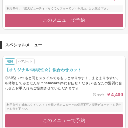
利用条件：「楽天ビューティ（らくてんびゅーてぃ）を見た」とお伝え下さい
このメニューで予約
スペシャルメニュー
初回
ヘアカット
【オリジナル×再現性☆】似合わせカット
◎SB込 いつもと同じスタイルでももっとやりやすく、まとまりやすい。
を体験してみませんか？hanasakayaにお任せください♪あなたの髪質に合
わせたお手入れもご提案させていただきます☆
￥4,400
60分
利用条件：対象スタイリスト：全員／他メニューとの併用不可／楽天ビューティを見た
とお伝え下さい。
このメニューで予約