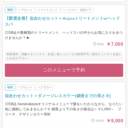
初回
ヘアカット
トリートメント
ヘッドスパ・頭皮ケア
【髪質改善】似合わせカット＋Aujuaトリートメントorヘッド
スパ
◎SB込※数種類のトリートメント、ヘッドスパの中からお気に入りをみつ
けませんか？★
￥7,000
90分
利用条件：対象スタイリスト：全員／他メニューとの併用不可／楽天ビューティを見た
とお伝え下さい。
このメニューで予約
初回
ヘアカット
ヘアカラー
似合わせカット＋ダメージレスカラー(鎖骨までの長さ※)
◎SB込 hanasakayaオリジナルメニューで髪をいたわりながら、なりたい
色に挑戦してみませんか？※ 鎖骨より下の長さの場合は＋￥1,000～ ブ
リーチ、デザインカラー等対
￥8,000
150分