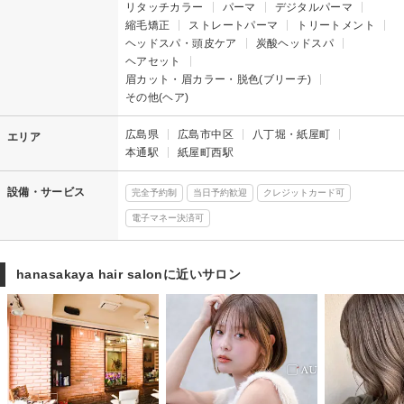
リタッチカラー
パーマ
デジタルパーマ
縮毛矯正
ストレートパーマ
トリートメント
ヘッドスパ・頭皮ケア
炭酸ヘッドスパ
ヘアセット
眉カット・眉カラー・脱色(ブリーチ)
その他(ヘア)
広島県
広島市中区
八丁堀・紙屋町
エリア
本通駅
紙屋町西駅
設備・サービス
完全予約制
当日予約歓迎
クレジットカード可
電子マネー決済可
hanasakaya hair salonに近いサロン