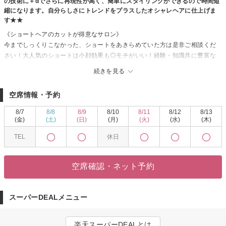
の技術に＋αでさらに再現性が高く、簡単にスタイリングができるので時間短
縮になります。自分らしさにトレンドをプラスしたオシャレヘアに仕上げま
す★★
《ショートヘアのカットが得意なサロン》
今までしっくりこなかった、ショートをあきらめていた方は是非ご相談くだ
さい！大人気のショートは小顔効果も◎モチがいい！経験・知識共に豊富な
実力派スタイリストが、お客様の心に寄り添ったカウンセリングを行い、骨
続きを見る
格・癖・ライフスタイルに合わせて、センス抜群のトレンドショートに☆
《グレイカラー・白髪カバーが得意なサロン》
空席情報・予約
ダメージをケアするだけではなく、そもそもダメージさせないように薬剤を
調合！丁寧にカウンセリングし、デザインカットに旬カラーでセンス溢れる
8/7
8/8
8/9
8/10
8/11
8/12
8/13
トレンドスタイルへ。透明感/ツヤ感あふれる上品でかわいいstyleへ
(金)
(土)
(日)
(月)
(火)
(水)
(木)
《縮毛矯正・ストレートが得意なサロン》
TEL
休日
歳を重ねることによっての髪質変化で生じるお悩みはご相談ください◎ぱき
っとまっすぐ過ぎず、お客様に合うサラ艶ヘアに仕上げます◇さらにワンラ
ンク上の髪質改善"シルキーストレート"で最上級の指通り滑らかに♪
空席確認・ネット予約
スーパーDEALメニュー
楽天スーパーDEALとは