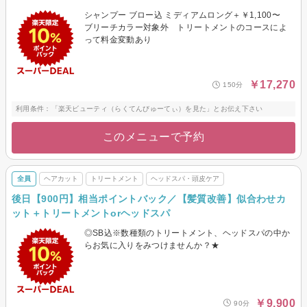
シャンプー ブロー込 ミディアムロング＋￥1,100〜
ブリーチカラー対象外 トリートメントのコースによ
って料金変動あり
￥17,270
150分
利用条件：「楽天ビューティ（らくてんびゅーてぃ）を見た」とお伝え下さい
このメニューで予約
全員
ヘアカット
トリートメント
ヘッドスパ・頭皮ケア
後日【900円】相当ポイントバック／【髪質改善】似合わせカ
ット＋トリートメントorヘッドスパ
◎SB込※数種類のトリートメント、ヘッドスパの中か
らお気に入りをみつけませんか？★
￥9,900
90分