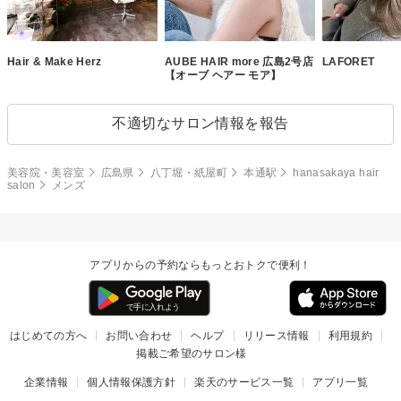
Hair & Make Herz
AUBE HAIR more 広島2号店
LAFORET
【オーブ ヘアー モア】
不適切なサロン情報を報告
美容院・美容室
広島県
八丁堀・紙屋町
本通駅
hanasakaya hair
salon
メンズ
アプリからの予約ならもっとおトクで便利！
はじめての方へ
お問い合わせ
ヘルプ
リリース情報
利用規約
掲載ご希望のサロン様
企業情報
個人情報保護方針
楽天のサービス一覧
アプリ一覧