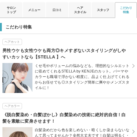
サロン
ヘア
こだわり
メニュー
口コミ
スタッフ
トップ
スタイル
特集
こだわり特集
ヘアカット
男性ウケも女性ウケも両方◎キメすぎないスタイリングがしや
すいカットなら【STELLA 】へ
くせ毛やボリュームの悩みなども、理想的なシルエット
に収めてくれるSTELLA by KENJEのカット。パーマや
カラーも職場で浮かない程度に、品よく仕上げてくれる
からお任せでも◎スタイリング簡単に爽やかメンズスタ
イルに！
ヘアカラー
《脱白髪染め・白髪ぼかし》白髪染めの技術に絶対的自信！白
髪を素敵に変身させます！
白髪染めだから色を楽しめない・暗くしか染まらないな
んて思ってませんか？全然大丈夫です！白髪は明るく・