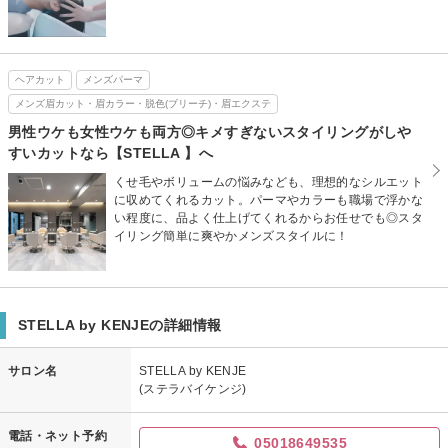
ヘアカット
メンズパーマ
メンズ眉カット・眉カラー・脱色(ブリーチ)・眉エクステ
男性ウケも女性ウケも両方◎キメすぎないスタイリングがしや
すいカットなら【STELLA 】へ
くせ毛やボリュームの悩みなども、理想的なシルエット
に収めてくれるカット。パーマやカラーも職場で浮かな
い程度に、品よく仕上げてくれるからお任せでも◎スタ
イリング簡単に爽やかメンズスタイルに！
STELLA by KENJEの詳細情報
サロン名
STELLA by KENJE
(ステラバイケンジ)
電話・ネット予約
05018649535