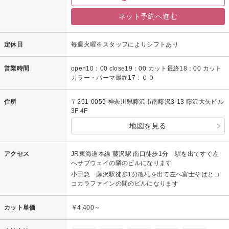
ネット予約へ進む
定休日
毎週火曜※スタッフによりシフトあり
営業時間
open10：00 close19：00 カット最終18：00 カット
カラー・パーマ最終17：００
住所
〒251-0055 神奈川県藤沢市南藤沢3-13 藤沢大矢ビル
3F 4F
地図を見る
アクセス
JR東海道本線 藤沢駅 南口徒歩1分 駅を出てすぐ左
へサブウェイの隣のビルになります
小田急 藤沢駅徒歩1分改札を出て左へ富士そばとコ
コカラファインの間のビルになります
カット単価
￥4,400～