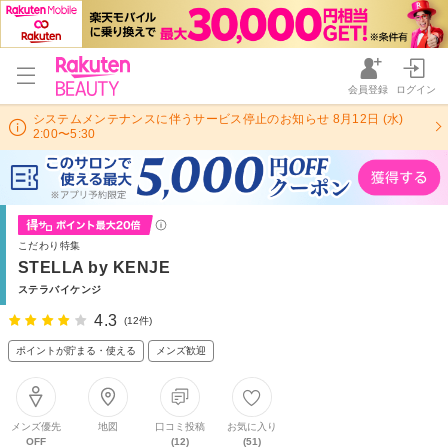
会員登録
ログイン
システムメンテナンスに伴うサービス停止のお知らせ 8月12日 (水)
2:00〜5:30
こだわり特集
STELLA by KENJE
ステラバイケンジ
4.3
(12件)
ポイントが貯まる・使える
メンズ歓迎
メンズ優先
地図
口コミ投稿
お気に入り
OFF
(12)
(51)