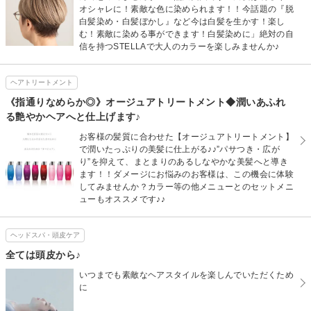
オシャレに！素敵な色に染められます！！今話題の『脱
白髪染め・白髪ぼかし』など今は白髪を生かす！楽し
む！素敵に染める事ができます！白髪染めに」絶対の自
信を持つSTELLAで大人のカラーを楽しみませんか♪
ヘアトリートメント
《指通りなめらか◎》オージュアトリートメント◆潤いあふれ
る艶やかヘアへと仕上げます♪
お客様の髪質に合わせた【オージュアトリートメント】
で潤いたっぷりの美髪に仕上がる♪♪”パサつき・広が
り”を抑えて、まとまりのあるしなやかな美髪へと導き
ます！！ダメージにお悩みのお客様は、この機会に体験
してみませんか？カラー等の他メニューとのセットメニ
ューもオススメです♪♪
ヘッドスパ・頭皮ケア
全ては頭皮から♪
いつまでも素敵なヘアスタイルを楽しんでいただくため
に