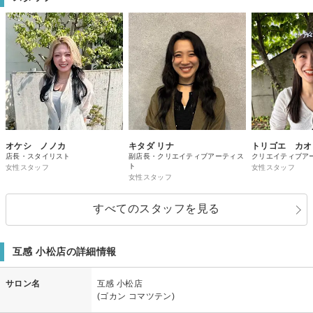
始筒抜けで聞こえてきたのと、今回たまたまなのか、店内に漂っていた匂い
が自分にとっては心地よいものとは言えなかったです。 以上ですが、今回の
印象がどう変わるか、また利用させてもらおうと思います。
オケシ ノノカ
キタダ リナ
トリゴエ カオ
店長・スタイリスト
副店長・クリエイティブアーティス
クリエイティブア
ト
女性スタッフ
女性スタッフ
女性スタッフ
すべてのスタッフを見る
互感 小松店の詳細情報
サロン名
互感 小松店
(ゴカン コマツテン)