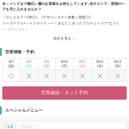
生～メンズまで幅広い層のお客様をお待ちしています♪当サロンで、理想のヘ
アを手に入れませんか？
《グレイカラーOK◎》《デザインカラー多数ご用意◎》
リーズナブル×ハイクオリティー！あなたに合ったプロデュースで”なりた
い”を叶えます♪♪
いつもと違う雰囲気で気持ちも気分も楽しく♪そんな時間を過ごすお手伝いを
続きを見る
いたします！！
エヌドットカラー◆手触り、質感にもこだわったヘアをキレイに魅せるカラ
空席情報・予約
ーが叶う♪♪
オシャレでHappyな毎日を送りませんか？一緒にお客様の魅力を引き出しま
8/7
8/8
8/9
8/10
8/11
8/12
8/13
す！
(金)
(土)
(日)
(月)
(火)
(水)
(木)
空席確認・ネット予約
スペシャルメニュー
全員
ヘアカット