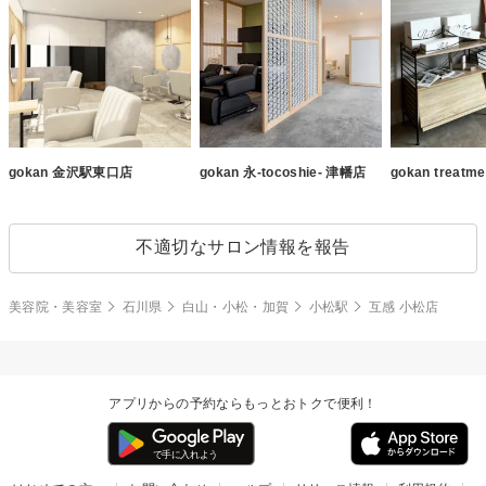
gokan 金沢駅東口店
gokan 永-tocoshie- 津幡店
gokan treat
不適切なサロン情報を報告
美容院・美容室
石川県
白山・小松・加賀
小松駅
互感 小松店
アプリからの予約ならもっとおトクで便利！