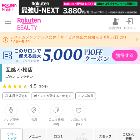
会員登録
ログイン
システムメンテナンスに伴うサービス停止のお知らせ 8月12日 (水)
2:00〜5:30
互感 小松店
ゴカン コマツテン
4.5
(80件)
◎ 本日空席あり
ポイントが貯まる・使える
メンズ歓迎
メンズ優先
地図
口コミ投稿
お気に入り
OFF
(80)
(82)
サロン
ヘア
こだわり
メニュー
口コミ
スタッフ
トップ
スタイル
特集