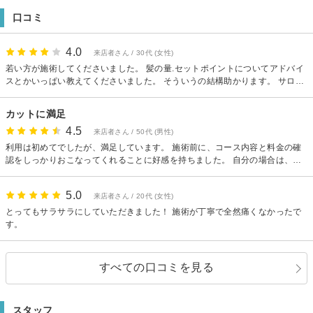
口コミ
4.0
来店者さん / 30代 (女性)
若い方が施術してくださいました。 髪の量.セットポイントについてアドバイ
スとかいっぱい教えてくださいました。 そういうの結構助かります。 サロン
は2階にありました。 個室のため静かに施術していただけました。 カラー剤
が染みなかったので、リピするかもしれません
カットに満足
4.5
来店者さん / 50代 (男性)
利用は初めてでしたが、満足しています。 施術前に、コース内容と料金の確
認をしっかりおこなってくれることに好感を持ちました。 自分の場合は、楽
天ビューティーの電子クーポン使用でWeb申し込みしていましたが、お店側
からもその内容を確認していることを伝えてもらい、安心しました。 実際の
5.0
来店者さん / 20代 (女性)
サービスに関してですが、髪の取り扱いがやさしいです。具体的には、カッ
トやシャンプーでの手の動かし方がソフトで、気持ちいいです。施術中は終
とってもサラサラにしていただきました！ 施術が丁寧で全然痛くなかったで
始リラックスできました。 また、普段、オイルやワックスといった整髪剤を
す。
一切使わない自分のために、手だけでスタイリングしやすいようにカットし
てくれたようで、助かりました。 その空間の雰囲気やサービスに浸っていた
かったのですが、30分ほどで終わってしまったのがちょっと残念で、名残惜
すべての口コミを見る
しかったです。カットとアフターシャンプーだけのメニューですし、その時
間で自分が納得するヘアスタイルカットに仕立ててもらえたので、不満では
ないですが。 あと、本題のカットからは外れますが、少し気になったのは、
スタッフ
仕切りを隔てたお隣の女性のお客さんと店員さんとの盛り上がった会話が終