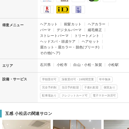
ヘアカット
前髪カット
ヘアカラー
得意メニュー
パーマ
デジタルパーマ
縮毛矯正
ストレートパーマ
トリートメント
ヘッドスパ・頭皮ケア
ヘアセット
眉カット・眉カラー・脱色(ブリーチ)
その他(ヘア)
石川県
小松市
白山・小松・加賀
小松駅
エリア
設備・サービス
早朝受付可
深夜受付可・24時間営業
年中無休
完全予約制
当日予約歓迎
子連れ歓迎
個室あり
駐車場あり
クレジットカード可
電子マネー決済可
互感 小松店の関連サロン