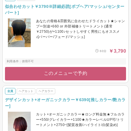
似合わせカット￥3790※詳細必読[ボブヘア/マッシュ/センター
パート]
あなたの骨格&雰囲気に合わせたドライカット★シャン
プー別途+660 or 外部補修トリートメント(通常
￥2750)が+1100♪セットしやすく男性にもオススメ
♪[バーバー/フェード/マッシュ]
￥3,790
60分
利用条件：併用不可
このメニューで予約
全員
ヘアカット
ヘアカラー
デザインカット+オーガニックカラー￥6390[推しカラー/艶カラ
ー]
カット+オーガニックカラー★ロング料金無★フルカラ
ー+550/グレイカラー+1100★カラーレベルUP可/トリ
ートメント+2750~[髪質改善/ハイライト/白髪染め]