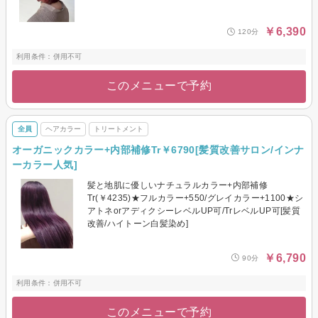
￥6,390
120分
利用条件：併用不可
このメニューで予約
全員
ヘアカラー
トリートメント
オーガニックカラー+内部補修Tr￥6790[髪質改善サロン/インナ
ーカラー人気]
髪と地肌に優しいナチュラルカラー+内部補修
Tr(￥4235)★フルカラー+550/グレイカラー+1100★シ
アトネorアディクシーレベルUP可/TrレベルUP可[髪質
改善/ハイトーン白髪染め]
￥6,790
90分
利用条件：併用不可
このメニューで予約