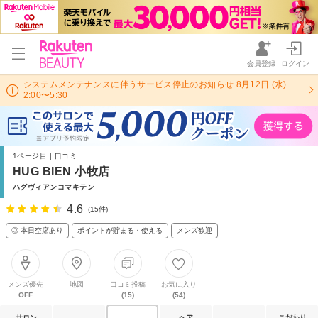
会員登録
ログイン
システムメンテナンスに伴うサービス停止のお知らせ 8月12日 (水)
2:00〜5:30
1ページ目 | 口コミ
HUG BIEN 小牧店
ハグヴィアンコマキテン
4.6
(15件)
◎ 本日空席あり
ポイントが貯まる・使える
メンズ歓迎
メンズ優先
地図
口コミ投稿
お気に入り
OFF
(15)
(54)
サロン
ヘア
こだわり