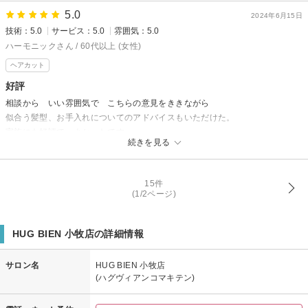
5.0
2024年6月15日
技術：5.0
サービス：5.0
雰囲気：5.0
ハーモニックさん / 60代以上 (女性)
ヘアカット
好評
相談から いい雰囲気で こちらの意見をききながら
似合う髪型、お手入れについてのアドバイスもいただけた。
家族にも好評で よかったです
続きを見る
15件
(1/2ページ)
HUG BIEN 小牧店の詳細情報
サロン名
HUG BIEN 小牧店
(ハグヴィアンコマキテン)