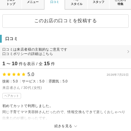
メニュー
口コミ
スタッフ
トップ
スタイル
特集
このお店の口コミを投稿する
口コミ
口コミは来店者様の主観的なご意見です
口コミポリシーの詳細はこちら
1
10
15
〜
件を表示 / 全
件
5.0
2026年7月23日
技術：5.0
サービス：5.0
雰囲気：5.0
来店者さん / 30代 (女性)
ヘアカット
初めてカットで利用しました。
同じ子育てママ美容師さんだったので、情報交換もできて楽しくおしゃべり
出来たのが嬉しかったです。
また、シャンプー台がカーテンで仕切られていて特別感がありました。
続きを見る
カットだけの利用だったのにドリンクも頂けて、いい気分転換になりまし