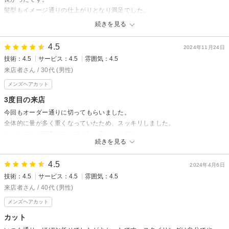
髪型もイメージ通りの仕上がりとなり満足でした。
髪の乾かし方やセットの仕方まで、じっくり教えてもらえたのも良かったで
続きを見る
す！
4.5
2024年11月24日
技術：4.5
サービス：4.5
雰囲気：4.5
来店者さん / 30代 (男性)
メンズヘアカット
3度目の来店
今回もオーダー通りに切ってもらいました。
全体的に量が多く重くなっていたため、スッキリしました。
シャンプーも丁寧にやってくれ、良かったです。
続きを見る
4.5
2024年4月6日
技術：4.5
サービス：4.5
雰囲気：4.5
来店者さん / 40代 (男性)
メンズヘアカット
カット