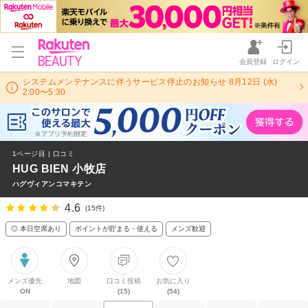
会員登録
ログイン
システムメンテナンスに伴うサービス停止のお知らせ 8月12日 (水)
2:00〜5:30
1ページ目 | 口コミ
HUG BIEN 小牧店
ハグヴィアンコマキテン
4.6
(15件)
◎ 本日空席あり
ポイントが貯まる・使える
メンズ歓迎
メンズ優先
地図
口コミ投稿
お気に入り
ON
(15)
(54)