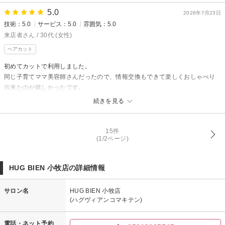
5.0
2026年7月23日
技術：5.0
サービス：5.0
雰囲気：5.0
来店者さん / 30代 (女性)
ヘアカット
初めてカットで利用しました。
同じ子育てママ美容師さんだったので、情報交換もできて楽しくおしゃべり
出来たのが嬉しかったです。
また、シャンプー台がカーテンで仕切られていて特別感がありました。
続きを見る
カットだけの利用だったのにドリンクも頂けて、いい気分転換になりまし
た。
ありがとうございました。
15件
(1/2ページ)
HUG BIEN 小牧店の詳細情報
サロン名
HUG BIEN 小牧店
(ハグヴィアンコマキテン)
電話・ネット予約