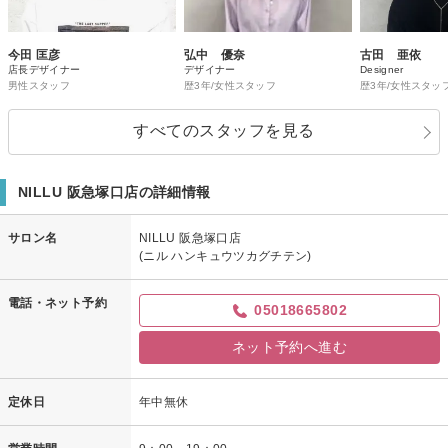
今田 匡彦
弘中 優奈
古田 亜依
店長デザイナー
デザイナー
Designer
男性スタッフ
歴3年/女性スタッフ
歴3年/女性スタッ
すべてのスタッフを見る
NILLU 阪急塚口店の詳細情報
サロン名
NILLU 阪急塚口店
(ニル ハンキュウツカグチテン)
電話・ネット予約
05018665802
ネット予約へ進む
定休日
年中無休