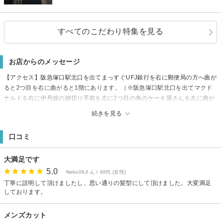
すべてのこだわり特集を見る
お店からのメッセージ
【アクセス】阪急塚口駅北口を出てまっすぐUFJ銀行を右に郵便局の方へ曲が
ると2つ目を右に曲がると1階にあります。（※阪急塚口駅北口を出てマクド
ナルドを右に伊丹線の踏切り手前を左に2つ目の角のケーキ屋さんを左に曲が
っても来れます）
続きを見る
【駐車場】なし：近くにコインパーキングあり（有料）
口コミ
大満足です
5.0
Neko09さん / 40代 (女性)
丁寧に説明して頂けましたし、思い通りの髪型にして頂けました。大変満足
しております。
メンズカット