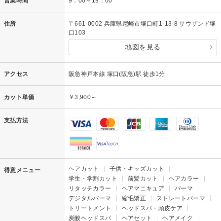
営業時間
9：00～19：00
住所
〒661-0002 兵庫県尼崎市塚口町1-13-8 サウザンド塚
口103
地図を見る
アクセス
阪急神戸本線 塚口(阪急)駅 徒歩1分
カット単価
￥3,900～
支払方法
ヘアカット
子供・キッズカット
得意メニュー
学生・学割カット
前髪カット
ヘアカラー
リタッチカラー
ヘアマニキュア
パーマ
デジタルパーマ
縮毛矯正
ストレートパーマ
トリートメント
ヘッドスパ・頭皮ケア
炭酸ヘッドスパ
ヘアセット
ヘアメイク