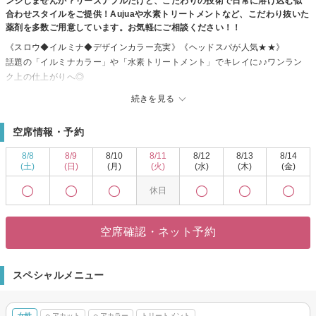
ンジしませんか？リーズナブルだけど、こだわりの技術で日常に溶け込む似
合わせスタイルをご提供！Aujuaや水素トリートメントなど、こだわり抜いた
薬剤を多数ご用意しています。お気軽にご相談ください！！
《スロウ◆イルミナ◆デザインカラー充実》《ヘッドスパが人気★★》
話題の「イルミナカラー」や「水素トリートメント」でキレイに♪♪ワンラン
ク上の仕上がりへ◎
トレンドをおさえたヘアデザインで褒められスタイルを演出・・・♪♪
続きを見る
髪質に合わせたトリートメントを使ったヘッドスパが自慢♪♪
スタッフ一同、お客様のご来店を心よりお待ちしております。
空席情報・予約
8/8
8/9
8/10
8/11
8/12
8/13
8/14
(土)
(日)
(月)
(火)
(水)
(木)
(金)
休日
空席確認・ネット予約
スペシャルメニュー
女性
ヘアカット
ヘアカラー
トリートメント