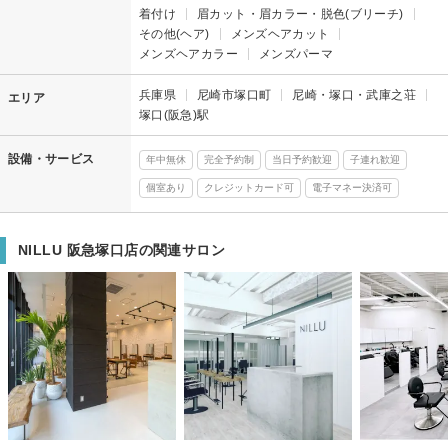
着付け
眉カット・眉カラー・脱色(ブリーチ)
その他(ヘア)
メンズヘアカット
メンズヘアカラー
メンズパーマ
兵庫県
尼崎市塚口町
尼崎・塚口・武庫之荘
エリア
塚口(阪急)駅
設備・サービス
年中無休
完全予約制
当日予約歓迎
子連れ歓迎
個室あり
クレジットカード可
電子マネー決済可
NILLU 阪急塚口店の関連サロン