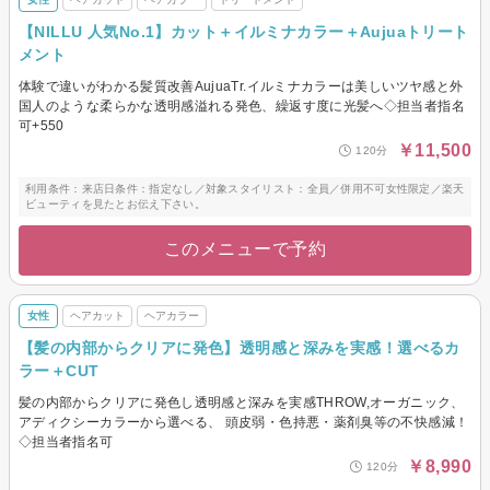
【NILLU 人気No.1】カット＋イルミナカラー＋Aujuaトリート
メント
体験で違いがわかる髪質改善AujuaTr.イルミナカラーは美しいツヤ感と外
国人のような柔らかな透明感溢れる発色、繰返す度に光髪へ◇担当者指名
可+550
￥11,500
120分
利用条件：来店日条件：指定なし／対象スタイリスト：全員／併用不可女性限定／楽天
ビューティを見たとお伝え下さい。
このメニューで予約
女性
ヘアカット
ヘアカラー
【髪の内部からクリアに発色】透明感と深みを実感！選べるカ
ラー＋CUT
髪の内部からクリアに発色し透明感と深みを実感THROW,オーガニック、
アディクシーカラーから選べる、 頭皮弱・色持悪・薬剤臭等の不快感減！
◇担当者指名可
￥8,990
120分