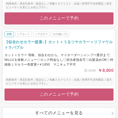
利用条件：来店日条件：指定なし／対象スタイリスト：全員／併用不可女性限定／楽天
ビューティを見たとお伝え下さい。
このメニューで予約
女性
ヘアカット
ヘアカラー
その他(ヘア)
【似合わせカラー提案♪】カット＋うるツヤカラー＋リファウル
トラバブル
カット＋カラー 骨格、似合わせから、マイオーダーシャンプー選択まで、
NILLUを体験メニュー◇ロング料金なし◇担当者指名可◇白髪染めOK◇特
殊除く※カラー剤変更+￥1650 マニキュア不可
￥8,800
120分
利用条件：来店日条件：指定なし／対象スタイリスト：全員／併用不可女性限定／楽天
ビューティを見たとお伝え下さい。
このメニューで予約
すべてのメニューを見る