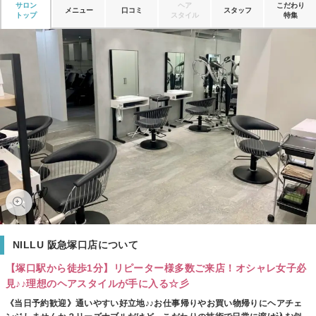
サロン
ヘア
こだわり
メニュー
口コミ
スタッフ
トップ
スタイル
特集
NILLU 阪急塚口店について
【塚口駅から徒歩1分】リピーター様多数ご来店！オシャレ女子必
見♪♪理想のヘアスタイルが手に入る☆彡
《当日予約歓迎》通いやすい好立地♪♪お仕事帰りやお買い物帰りにヘアチェ