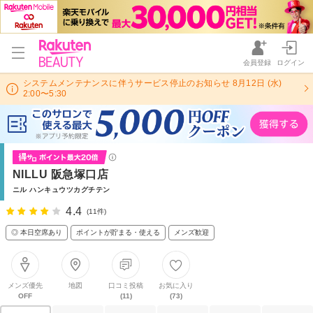
会員登録
ログイン
システムメンテナンスに伴うサービス停止のお知らせ 8月12日 (水)
2:00〜5:30
NILLU 阪急塚口店
ニル ハンキュウツカグチテン
4.4
(11件)
◎ 本日空席あり
ポイントが貯まる・使える
メンズ歓迎
メンズ優先
地図
口コミ投稿
お気に入り
OFF
(11)
(73)