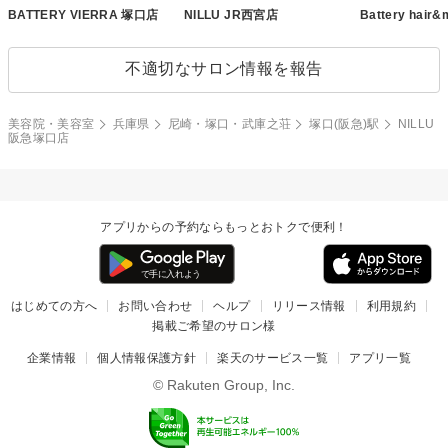
BATTERY VIERRA 塚口店
NILLU JR西宮店
Battery hai
不適切なサロン情報を報告
美容院・美容室
兵庫県
尼崎・塚口・武庫之荘
塚口(阪急)駅
NILLU
阪急塚口店
アプリからの予約ならもっとおトクで便利！
はじめての方へ
お問い合わせ
ヘルプ
リリース情報
利用規約
掲載ご希望のサロン様
企業情報
個人情報保護方針
楽天のサービス一覧
アプリ一覧
© Rakuten Group, Inc.