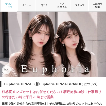
サロン
ヘア
こだわり
メニュー
口コミ
スタッフ
トップ
スタイル
特集
Euphoria GINZA （旧Euphoria GINZA GRANDE)について
好感度メンズカットはお任せください！駅近徒歩10秒！仕事帰り
の行きたい時に平日20時まで営業
銀座で働く男性からの支持率No.1！その秘密はこだわりのカットにあり☆お