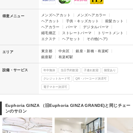
メンズヘアカット
メンズヘアカラー
得意メニュー
ヘアカット
子供・キッズカット
前髪カット
ヘアカラー
パーマ
デジタルパーマ
縮毛矯正
ストレートパーマ
トリートメント
エクステ
ヘアセット
その他(ヘア)
東京都
中央区
銀座・新橋・有楽町
エリア
銀座駅
有楽町駅
設備・サービス
年中無休
当日予約歓迎
子連れ歓迎
個室あり
クレジットカード可
QR・バーコード決済可
電子マネー決済可
Euphoria GINZA （旧Euphoria GINZA GRANDE)と同じチェー
ンのサロン