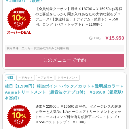
￥15950♪》〈銀座〉
【全員対象クーポン】通常￥18700→￥15950♪お客様
のご要望をしっかり聞き入れあなたの大切な髪をプロ
デュース♪【別途料金：ミディアム（鎖骨下）＋550
円、ロング（バストトップ下）＋1100円】
￥15,950
120分
利用条件：楽天カード決済の方のみご利用可能
このメニューで予約
初回
ヘアカット
ヘアカラー
トリートメント
後日【1,500円】相当ポイントバック／カット＋透明感カラー＋
Aujuaトリートメント（超音波ケアプロ付） ￥16500〈銀座駅/
有楽町〉
通常￥22000→￥16500 高発色、ダメージレスの厳選
カラーと人気No,1のオージュアトリートメントとカッ
トのコース♪(ロング料金有り鎖骨下～バストトップ +
￥550バストトップ下+￥1100)