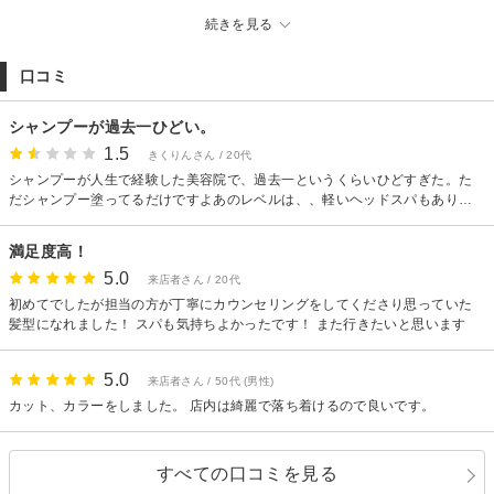
ュアトリートメントやイルミナカラー/オラプレックスが高評価▼乾燥/ダメー
続きを見る
ジに負けない艶髪に▼ボブやショート、ウルフ、レイヤー等トレンドヘアも
大反響▼最高級シールエクステ取扱店
口コミ
銀座/有楽町/オージュア/Aujua/韓国系/ヨシンモリ/タッセルボブ/ウルフ/ウルフ
カット/髪質改善/レイヤー/レイヤーカット/シースルーバング/ワイドバング/透
シャンプーが過去一ひどい。
明感/暗髪/艶髪/ストレート/縮毛矯正
1.5
きくりんさん / 20代
シャンプーが人生で経験した美容院で、過去一というくらいひどすぎた。た
だシャンプー塗ってるだけですよあのレベルは、、軽いヘッドスパもありと
書いてあったのに1回すらなし。ほんとにひどかったです。しかも後半から次
のお客さんを担当待ちしてる様子も見えて、雑になってくのも見えました。
満足度高！
ぜひ改善したほうがいいと思います。
5.0
来店者さん / 20代
初めてでしたが担当の方が丁寧にカウンセリングをしてくださり思っていた
髪型になれました！ スパも気持ちよかったです！ また行きたいと思います
5.0
来店者さん / 50代 (男性)
カット、カラーをしました。 店内は綺麗で落ち着けるので良いです。
すべての口コミを見る