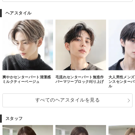
ヘアスタイル
爽やかセンターパート清潔感
毛流れセンターパート無造作
大人男性メンズ
ミルクティーベージュ
パーマツーブロック刈り上げ
ンスセンターパ
ル
すべてのヘアスタイルを見る
スタッフ