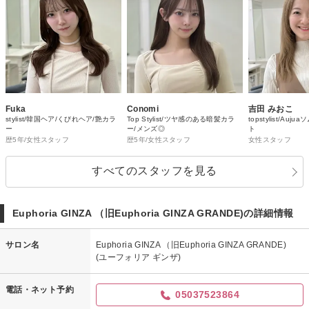
Fuka
Conomi
吉田 みおこ
stylist/韓国ヘア/くびれヘア/艶カラ
Top Stylist/ツヤ感のある暗髪カラ
topstylist/Au
ー
ー/メンズ◎
ト
歴5年/女性スタッフ
歴5年/女性スタッフ
女性スタッフ
すべてのスタッフを見る
Euphoria GINZA （旧Euphoria GINZA GRANDE)の詳細情報
サロン名
Euphoria GINZA （旧Euphoria GINZA GRANDE)
(ユーフォリア ギンザ)
電話・ネット予約
05037523864