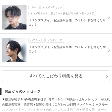
パーマ
メンズヘアカット
メンズ眉カット・眉カラー・脱色(ブリーチ)・眉エクステ
《メンズスタイルも定評銀座随一のトレンドを抑えたサ
ロン》
ヘアカット
メンズパーマ
《メンズスタイルも定評銀座随一のトレンドを抑えたサ
ロン》
すべてのこだわり特集を見る
お店からのメッセージ
▼銀座駅徒歩10秒/有楽町駅徒歩5分▼トレンド×似合わせカット/カラーが人気
の銀座美容室・美容院▼髪質や骨格にこだわった顔周りレイヤー/シースルー
バング/ワイドバングもお任せ▼Aujuaソムリエ多数在籍▼髪質改善、オージ