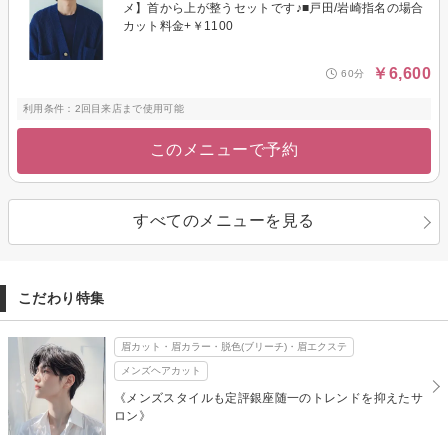
メ】首から上が整うセットです♪■戸田/岩崎指名の場合
カット料金+￥1100
￥6,600
60分
利用条件：2回目来店まで使用可能
このメニューで予約
すべてのメニューを見る
こだわり特集
眉カット・眉カラー・脱色(ブリーチ)・眉エクステ
メンズヘアカット
《メンズスタイルも定評銀座随一のトレンドを抑えたサ
ロン》