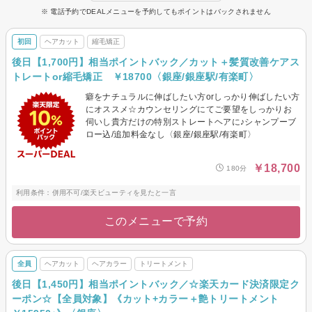
※ 電話予約でDEALメニューを予約してもポイントはバックされません
初回
ヘアカット
縮毛矯正
後日【1,700円】相当ポイントバック／カット＋髪質改善ケアス
トレートor縮毛矯正 ￥18700〈銀座/銀座駅/有楽町〉
癖をナチュラルに伸ばしたい方orしっかり伸ばしたい方
にオススメ☆カウンセリングにてご要望をしっかりお
伺いし貴方だけの特別ストレートヘアに♪シャンプーブ
ロー込/追加料金なし〈銀座/銀座駅/有楽町〉
￥18,700
180分
利用条件：併用不可/楽天ビューティを見たと一言
このメニューで予約
全員
ヘアカット
ヘアカラー
トリートメント
後日【1,450円】相当ポイントバック／☆楽天カード決済限定ク
ーポン☆【全員対象】《カット+カラー＋艶トリートメント