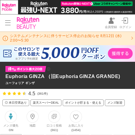
会員登録
ログイン
システムメンテナンスに伴うサービス停止のお知らせ 8月12日 (水)
2:00〜5:30
Euphoria GINZA （旧Euphoria GINZA GRANDE)
ユーフォリア ギンザ
4.5
(361件)
◎ 本日空席あり
楽天スーパーDEAL
ポイントが貯まる・使える
メンズ歓迎
メンズ優先
地図
口コミ投稿
お気に入り
ON
(361)
(1454)