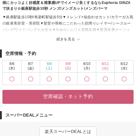
得にカッコよく好感度＆清潔感UPでイメージ良くするならEuphoria GINZA
で決まり☆銀座駅徒歩10秒 メンズ/メンズカット/メンズパーマ
▼銀座駅徒歩10秒/有楽町駅徒歩5分▼トレンド×似合わせカット/カラーが人気
の銀座美容室・美容院▼髪質や骨格にこだわった顔周りレイヤー/シースルー
バング/ワイドバングもお任せ▼Aujuaソムリエ多数在籍▼髪質改善オージュ
アやイルミナカラー、オラプレックスが高評価▼乾燥/ダメージに負けないツ
続きを見る
ヤ髪に▼ボブやショート、レイヤー等トレンドヘアも大反響▼最高級シール
エクステ取扱店
空席情報・予約
銀座駅中心にある好立地サロン。「銀座駅 B3出口から徒歩10秒」 ねんりん
家さんの向かい側。JR有楽町駅、東京駅、新橋、東銀座、銀座1丁目からもア
8/6
8/7
8/8
8/9
8/10
8/11
8/12
クセス圏内。(当日予約も大歓迎！)
(木)
(金)
(土)
(日)
(月)
(火)
(水)
平日/11:00～20:00 土/10:00～20:00 日/祝/10:00～19:00(★最終受付時間：
カット1時間前迄、パーマ・カラー2時間前迄、縮毛矯正3時間前迄、ナチュラ
ルストレート2時間半前迄) ※予約優先 銀座/有楽町/オージュア/Aujua/韓国
系/ヨシンモリ/タッセルボブ/ウルフ/ウルフカット/髪質改善/レイヤー/レイヤー
空席確認・ネット予約
カット/シースルーバング/ワイドバング/透明感/暗髪/艶髪/ストレート/縮毛矯
正/酸性ストレート
スーパーDEALメニュー
楽天スーパーDEALとは