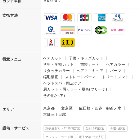
カット単価
￥4,900～
支払方法
ヘアカット
子供・キッズカット
得意メニュー
学生・学割カット
前髪カット
ヘアカラー
リタッチカラー
ヘアマニキュア
パーマ
縮毛矯正
ストレートパーマ
トリートメント
ヘッドスパ・頭皮ケア
眉カット・眉カラー・脱色(ブリーチ)
その他(ヘア)
東京都
文京区
飯田橋・四谷・御茶ノ水
エリア
本郷三丁目駅
設備・サービス
深夜受付可・24時間営業
当日予約歓迎
子連れ歓迎
クレジットカード可
電子マネー決済可