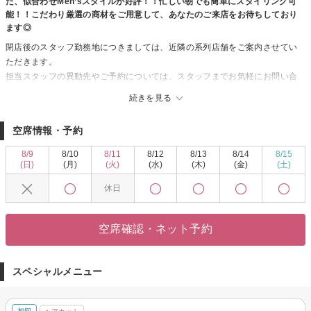
た、似合わせMen’sスタイルが好評！！忙しい朝でも簡単にスタイリング可
能！！こだわり厳選の商材をご用意して、あなたのご来店をお待ちしており
ます◎
閉店後のスタッフ勤務地につきましては、近隣の系列店舗をご案内させてい
ただきます。
担当スタッフの異動先やご予約については、スタッフまでお気軽にお問い合
わせください。
続きを見る
【異動先店舗】
●阿部拓也→emmaときわ台店
空席情報・予約
●北原佑妃→emmaときわ台店
※emmaときわ台店は楽天ビューティーのご予約可能です
8/9
8/10
8/11
8/12
8/13
8/14
8/15
●川島久美子→ICH・GO大山店
(日)
(月)
(火)
(水)
(木)
(金)
(土)
※ICH・GO大山店のご予約につきましては03 5966 5005までお問い合わせ下
休日
さい
8月いっぱいと残りわずかな期間となりますが、最後まで心を込めて施術させ
ていただきます。
空席確認・ネット予約
これまでのご愛顧に、心より御礼申し上げます。
ICH・GO本郷通り店
スタッフ一同
スペシャルメニュー