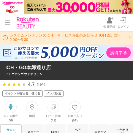
会員登録
ログイン
システムメンテナンスに伴うサービス停止のお知らせ 8月12日 (水)
2:00〜5:30
ICH・GO本郷通り店
イチゴホンゴウドオリテン
4.7
(41件)
ポイントが貯まる・使える
メンズ歓迎
メンズ優先
地図
口コミ投稿
お気に入り
ON
(41)
(97)
サロン
ヘア
こだわり
メニュー
口コミ
スタッフ