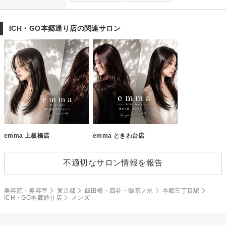
ICH・GO本郷通り店の関連サロン
emma 上板橋店
emma ときわ台店
不適切なサロン情報を報告
美容院・美容室
東京都
飯田橋・四谷・御茶ノ水
本郷三丁目駅
ICH・GO本郷通り店
メンズ