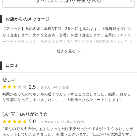
すべてのこだわり特集を見る
お店からのメッセージ
【アクセス】丸の内線「本郷3丁目」2番出口を進みます。上島珈琲を左に曲
がり直進します。大きな交差点（交番）を渡り直進します。左手にファミリ
ーマートが見えます。そのまま直進すると左手にICH・GO本郷通り店がござ
います。大江戸線「本郷3丁目」3番出口を出て、右斜め前に見える大きな交
続きを見る
差点を交番側へ渡り直進します。左手にファミリーマートが見えます。その
まま直進していただくと左手にICH・GO本郷通り店がございます。
口コミ
悲しい
2.5
みさん / 40代 (女性)
時間があったのでホテルの近くでカットすることにしました。結果、おかし
な髪型になってしまいました、、、。大阪帰ったらショートにします。
(人''▽｀)ありがとう☆
5.0
モカママさん / 60代以上 (女性)
4歳なので大丈夫かなぁとちょっとだけ不安だったのですが上手くあやしなが
らカットしていただきました。 有難うございます。 仕上がりも大満足です。