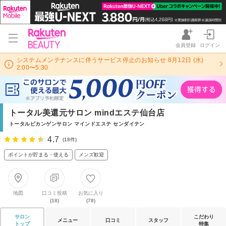
会員登録
ログイン
システムメンテナンスに伴うサービス停止のお知らせ 8月12日 (水)
2:00〜5:30
トータル美還元サロン mindエステ仙台店
トータルビカンゲンサロン マインドエステ センダイテン
4.7
(18件)
ポイントが貯まる・使える
メンズ歓迎
地図
口コミ投稿
お気に入り
(18)
(78)
サロン
こだわり
メニュー
口コミ
スタッフ
トップ
特集