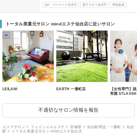
QR・バーコード決済可
電子マネー決済可
男性歓迎
トータル美還元サロン mindエステ仙台店に近いサロン
LEILANI
EARTH 一番町店
【女性専門】脱
常識 STLASS
不適切なサロン情報を報告
エステサロン
フェイシャルエステ
宮城県
仙台駅周辺・一番町
仙台
駅
トータル美還元サロン mindエステ仙台店