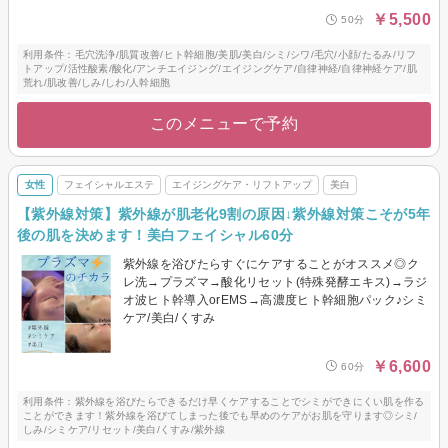
￥5,500
50分
利用条件：毛穴洗浄/肌質改善/ヒト幹細胞/美肌/美白/シミ/シワ/毛穴/小顔/たるみ/リフ
トアップ/活性酸素/酸化/アンチエイジング/エイジングケア/自律神経/自律神経ケア/肌
荒れ/肌改善/しみ/しわ/人幹細胞
このメニューで予約
女性
フェイシャルエステ
エイジングケア・リフトアップ
美白
【紫外線対策】紫外線が肌老化9割の原因↓紫外線対策こそが5年
後の肌を決めます！美白フェイシャル60分
紫外線を浴びたらすぐにケアすることがオススメ◎ク
レ洗→プラズマ→酸化リセット(特殊発酵エキス)→ラジ
オ波ヒト幹導入orEMS→高濃度ヒト幹細胞パック♪シミ
ケア/美白/くすみ
￥6,600
60分
利用条件：紫外線を浴びたらできるだけ早くケアすることでシミができにくい肌を作る
ことができます！紫外線を浴びてしまった後でも早めのケアがお肌を守ります◎シミ/
しみ/シミケア/リセット/美白/くすみ/紫外線