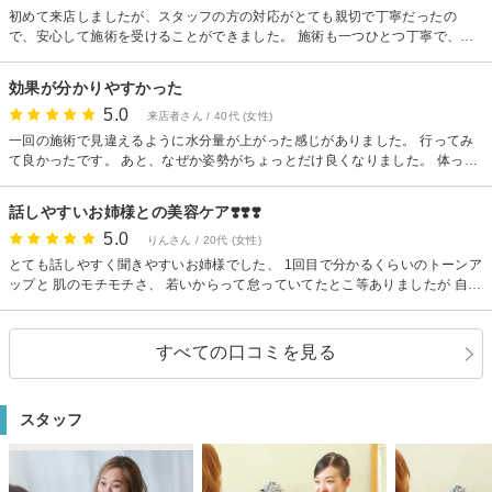
初めて来店しましたが、スタッフの方の対応がとても親切で丁寧だったの
で、安心して施術を受けることができました。 施術も一つひとつ丁寧で、終
わった後は顔がリフトアップしたように感じ、肌のツヤも良くなっていて嬉
しかったです。 これからも継続して通いたいと思います。 提携駐車場がある
効果が分かりやすかった
ので車でも通いやすく、その点も魅力だと感じました。
5.0
来店者さん / 40代 (女性)
一回の施術で見違えるように水分量が上がった感じがありました。 行ってみ
て良かったです。 あと、なぜか姿勢がちょっとだけ良くなりました。 体って
繋がってるんですね。
話しやすいお姉様との美容ケア❣️❣️❣️
5.0
りんさん / 20代 (女性)
とても話しやすく聞きやすいお姉様でした、 1回目で分かるくらいのトーンア
ップと 肌のモチモチさ、 若いからって怠っていてたとこ等ありましたが 自律
神経がしっかり乱れてることがわかった日でした ウトウト寝れちゃう😴 良
さです 立地は難しいと思いますがとてもおすすめです みなさんぜひ
すべての口コミを見る
スタッフ