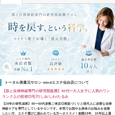
トータル美還元サロン mindエステ仙台店について
【肌と自律神経専門の研究部提携】40代〜大人女子に人気のワン
ランク上の技術◎毛穴/しみ/しわ/たるみ
【28年の研究成果】40〜60代多数ご来店◎美肌づくりと現代人に必要な自律
神経ケアを専門としているサロンです。本気でお肌やお身体のお悩みを改善
したい方、エステ選びに迷われている方へオススメ！創業28年、10年以上通