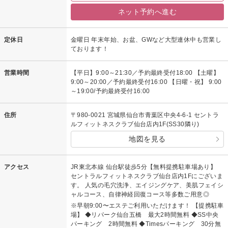
ネット予約へ進む
定休日
金曜日 年末年始、お盆、GWなど大型連休中も営業し
ております！
営業時間
【平日】9:00～21:30／予約最終受付18:00 【土曜】
9:00～20:00／予約最終受付16:00 【日曜・祝】 9:00
～19:00/予約最終受付16:00
住所
〒980-0021 宮城県仙台市青葉区中央4-6-1 セントラ
ルフィットネスクラブ仙台店内1F(SS30隣り)
地図を見る
アクセス
JR東北本線 仙台駅徒歩5分【無料提携駐車場あり】
セントラルフィットネスクラブ仙台店内1Fにございま
す。 人気の毛穴洗浄、エイジングケア、美肌フェイシ
ャルコース、自律神経回復コース等多数ご用意◎
※早朝9:00〜エステご利用いただけます！ 【提携駐車
場】 ◆リパーク仙台五橋 最大2時間無料 ◆SS中央
パーキング 2時間無料 ◆Timesパーキング 30分無