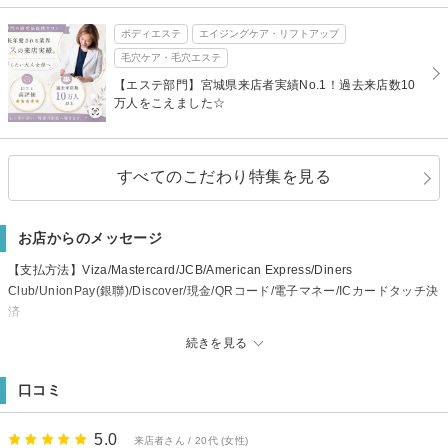
ボディエステ
エイジングケア・リフトアップ
毛穴ケア・毛穴エステ
【エステ部門】宮城県来店者実績No.1！過去来店数10
万人をこえました☆
すべてのこだわり特集を見る
お店からのメッセージ
【支払方法】Viza/Mastercard/JCB/American Express/Diners
Club/UnionPay(銀聯)/Discover/現金/QRコード/電子マネー/ICカードタッチ決
済
【平日】（受付時間9:00～19:30） 【土曜】（受付時間9:00～18:30） 【日
続きを見る
曜・祝】 （受付時間9:00～17:30）
ハイドラシャイン/毛穴/毛穴洗浄/シミ/シワ/美白/しみ/しわ/くすみ/透明感/乾
口コミ
燥/保湿/小顔/痩身/ダイエット/自律神経/ヒト幹細胞/リンパ/フェイシャル/ヘッ
ド/ヘッドスパ/リフトアップ/たるみ/エイジング/エイジングケア/ブライダル/仙
台/仙台駅
5.0
来店者さん / 20代 (女性)