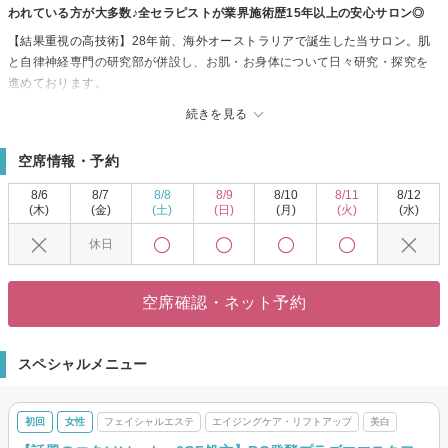
われている方が大多数♪全セラピストが業界施術歴15年以上の安心サロン◎
【結果重視の高技術】28年前、海外オーストラリアで誕生した当サロン。肌
と自律神経専門の研究部が併設し、お肌・お身体について日々研究・探究を
進めております。
世界で初めて成功した当サロン独自の「還元美容法」と皮膚理論に則った安
続きを見る
心安全なお手入れ、そして体のしくみにそった確かな技術◎これまで何をし
ても結果が出なかった方や、年齢のせいと諦めていた方たちの最後の砦とし
空席情報・予約
て当店をご利用いただいており、嬉しいお声をたくさんいただいておりま
す！
8/6
8/7
8/8
8/9
8/10
8/11
8/12
肌と自律神経専門の研究部と提携しているからこその唯一無二の技術でリピ
(木)
(金)
(土)
(日)
(月)
(火)
(水)
ート率も高！！
休日
お肌やお身体の老化・トラブルの原因である細胞の「酸化」を無くし、最先
端ハイドラシャイン機器で生まれ変わります。
最後に辿り着くのはココ◎
空席確認・ネット予約
あなたも最後の挑戦をしてみませんか？？
経験豊富なベテランのセラピストがお悩みを解決します。
本気で改善したい方大歓迎◎
スペシャルメニュー
性別、国籍は問いません。ジェンダーレスでありこれまでたくさんの国際肌
をみてきた肌専門の研究部がございます。
ぜひ最後の砦にお越しください。
初回
女性
フェイシャルエステ
エイジングケア・リフトアップ
美白
貴女のかかりつけサロンを見つけませんか。