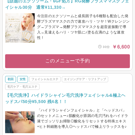
【話題のエクソソーム・6GF処方】RG発酵プラズママスクフェ
イシャル30分 通常¥11,330→
今注目のエクソソームと成長因子を6種類も配合した発
酵プラズママスクの力で速攻ハリ・ツヤ！Wクレンジン
グ→プラズマ→発酵プラズママスクを超音波振動で導
入→見違えるハリ・ツヤ肌に♪塗る点滴のような速攻
性！
￥6,600
30分
このメニューで予約
初回
女性
フェイシャルエステ
エイジングケア・リフトアップ
毛穴ケア・毛穴エステ
【毛穴洗浄】ハイドラシャイン毛穴洗浄フェイシャル&極上ヘ
ッドスパ50分¥5,500 残4名！！
「ハイドラシャインフェイシャル」と「ヘッドスパ」
のセットメニュー♪肌酸化が原因の毛穴汚れをハイドラ
液でゴッソリお掃除◎酸化をリセットする特殊エキス
+ヒト幹細胞を導入◎ヘッドスパで極上リラックスを♪