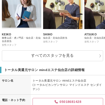
KEIKO
SHIHO
ATSUKO
南青山店・虎ノ門店・仙台店・北仙
仙台店・北仙台店担当
仙台店・北仙台店
台店担当
女性スタッフ
女性スタッフ
女性スタッフ
すべてのスタッフを見る
トータル美還元サロン mindエステ仙台店の詳細情報
サロン名
トータル美還元サロン mindエステ仙台店
(トータルビカンゲンサロン マインドエステ センダイ
テン)
電話・ネット予約
05018681428