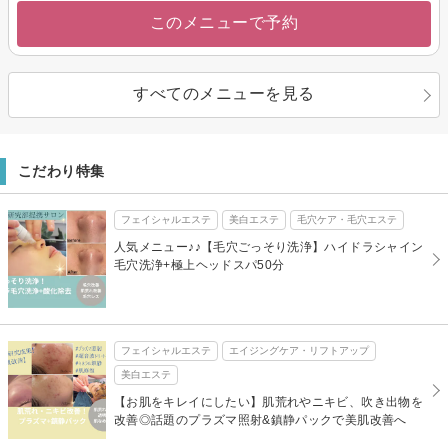
このメニューで予約
すべてのメニューを見る
こだわり特集
フェイシャルエステ
美白エステ
毛穴ケア・毛穴エステ
人気メニュー♪♪【毛穴ごっそり洗浄】ハイドラシャイン
毛穴洗浄+極上ヘッドスパ50分
フェイシャルエステ
エイジングケア・リフトアップ
美白エステ
【お肌をキレイにしたい】肌荒れやニキビ、吹き出物を
改善◎話題のプラズマ照射&鎮静パックで美肌改善へ