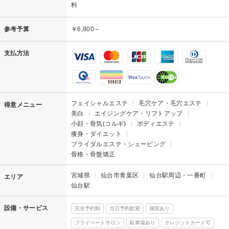
料
参考予算
￥6,800～
支払方法
フェイシャルエステ
毛穴ケア・毛穴エステ
得意メニュー
美白
エイジングケア・リフトアップ
小顔・骨気(コルギ)
ボディエステ
痩身・ダイエット
ブライダルエステ・シェービング
骨格・骨盤矯正
宮城県
仙台市青葉区
仙台駅周辺・一番町
エリア
仙台駅
設備・サービス
完全予約制
当日予約歓迎
個室あり
プライベートサロン
駐車場あり
クレジットカード可