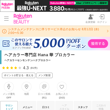
会員登録
ログイン
システムメンテナンスに伴うサービス停止のお知らせ 8月12日 (水)
2:00〜5:30
ヘアカラー専門店 Hana 華 プロカラー
ヘアカラーセンモンテンハナプロカラー
4.3
(91件)
ポイントが貯まる・使える
メンズ歓迎
メンズ優先
地図
口コミ投稿
お気に入り
OFF
(91)
(242)
サロン
ヘア
こだわり
メニュー
口コミ
スタッフ
トップ
スタイル
特集