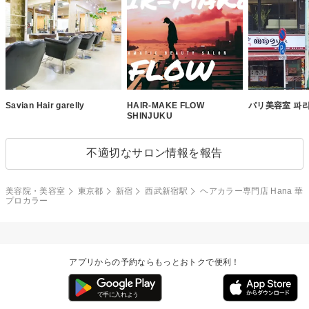
Savian Hair garelly
HAIR-MAKE FLOW
パリ美容室 파
SHINJUKU
不適切なサロン情報を報告
美容院・美容室
東京都
新宿
西武新宿駅
ヘアカラー専門店 Hana 華
プロカラー
アプリからの予約ならもっとおトクで便利！