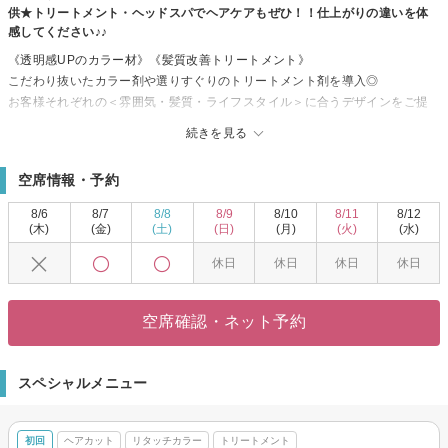
供★トリートメント・ヘッドスパでヘアケアもぜひ！！仕上がりの違いを体
感してください♪♪
《透明感UPのカラー材》《髪質改善トリートメント》
こだわり抜いたカラー剤や選りすぐりのトリートメント剤を導入◎
お客様それぞれの＜雰囲気・髪質・ライフスタイル＞に合うデザインをご提
案いたします。
続きを見る
キレイを手軽にキープできる！リタッチメニューあり◆
手触り×持続性◎うるツヤカラーでクオリティのUPの仕上がりに◎
空席情報・予約
お客様のご来店を心よりお待ちしております。
8/6
8/7
8/8
8/9
8/10
8/11
8/12
(木)
(金)
(土)
(日)
(月)
(火)
(水)
休日
休日
休日
休日
空席確認・ネット予約
スペシャルメニュー
初回
ヘアカット
リタッチカラー
トリートメント