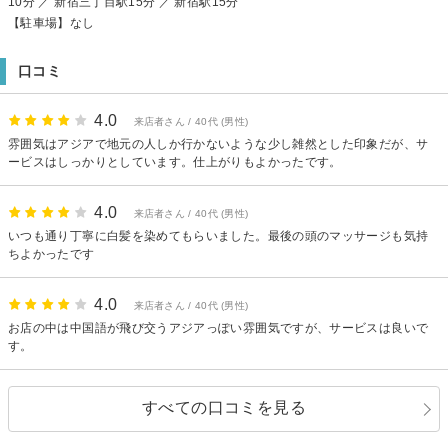
10分 ／ 新宿三丁目駅15分 ／ 新宿駅15分
【駐車場】なし
口コミ
4.0
来店者さん / 40代 (男性)
雰囲気はアジアで地元の人しか行かないような少し雑然とした印象だが、サ
ービスはしっかりとしています。仕上がりもよかったです。
4.0
来店者さん / 40代 (男性)
いつも通り丁寧に白髪を染めてもらいました。最後の頭のマッサージも気持
ちよかったです
4.0
来店者さん / 40代 (男性)
お店の中は中国語が飛び交うアジアっぽい雰囲気ですが、サービスは良いで
す。
すべての口コミを見る