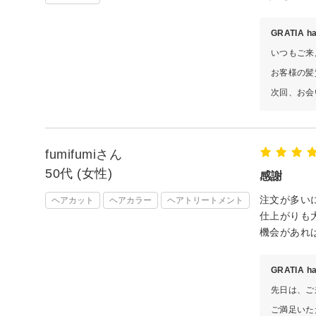
GRATIA 
いつもご来
お客様の髪
次回、お会
fumifumiさん
50代 (女性)
感謝
注文が多い
ヘアカット
ヘアカラー
ヘアトリートメント
仕上がりも
機会があれ
GRATIA 
先日は、ご
ご満足いた