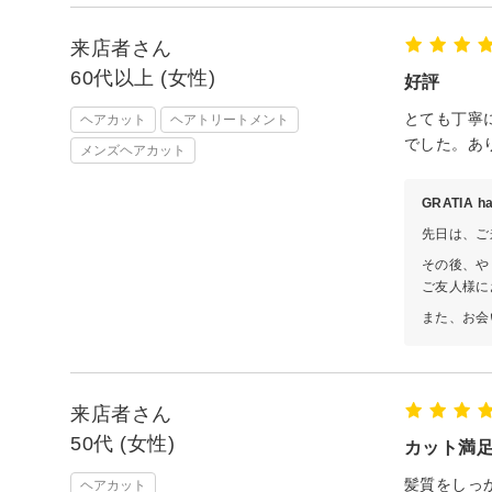
来店者さん
60代以上 (女性)
好評
とても丁寧
ヘアカット
ヘアトリートメント
でした。あ
メンズヘアカット
GRATIA 
先日は、ご
その後、や
ご友人様に
また、お会
来店者さん
50代 (女性)
カット満
髪質をしっ
ヘアカット