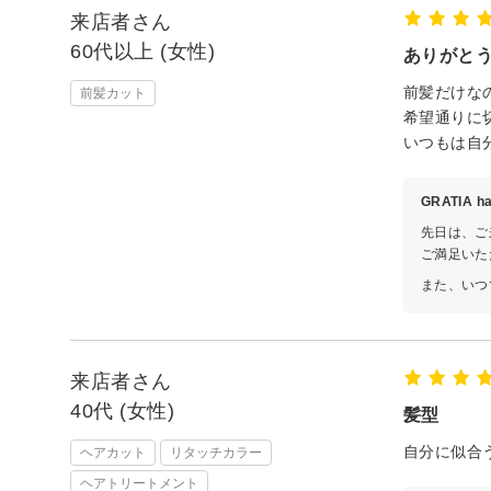
来店者さん
60代以上 (女性)
ありがと
前髪だけな
前髪カット
希望通りに
いつもは自
GRATIA 
先日は、ご
ご満足いた
また、いつ
来店者さん
40代 (女性)
髪型
自分に似合
ヘアカット
リタッチカラー
ヘアトリートメント