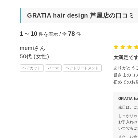
GRATIA hair design 芦屋店の口コミ
1
10
78
〜
件を表示 / 全
件
memiさん
50代 (女性)
大満足で
ありがとう
ヘアカット
パーマ
ヘアトリートメント
皆さまのコ
初めてのお
GRATIA 
先日は、ご
しっかりカ
お手入れの
いつでもご
また、お会