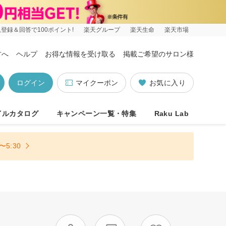
登録＆回答で100ポイント!
楽天グループ
楽天生命
楽天市場
方へ
ヘルプ
お得な情報を受け取る
掲載ご希望のサロン様
ログイン
マイクーポン
お気に入り
イルカタログ
キャンペーン一覧・特集
Raku Lab
5:30