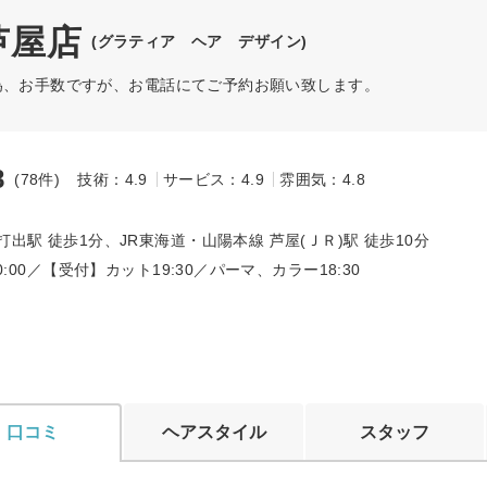
 芦屋店
(グラティア ヘア デザイン)
為、お手数ですが、お電話にてご予約お願い致します。
8
(78件)
技術：4.9
サービス：4.9
雰囲気：4.8
～
打出駅 徒歩1分、JR東海道・山陽本線 芦屋(ＪＲ)駅 徒歩10分
20:00／【受付】カット19:30／パーマ、カラー18:30
口コミ
ヘアスタイル
スタッフ