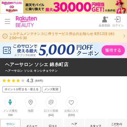
会員登録
ログイン
システムメンテナンスに伴うサービス停止のお知らせ 8月12日 (水)
2:00〜5:30
ヘアーサロン ソシエ 錦糸町店
ヘアーサロン ソシエ キンシチョウテン
4.3
(64件)
ポイントが貯まる・使える
メンズ歓迎
メンズ優先
地図
口コミ投稿
お気に入り
ON
(64)
(220)
サロン
ヘア
こだわり
メニュー
口コミ
スタッフ