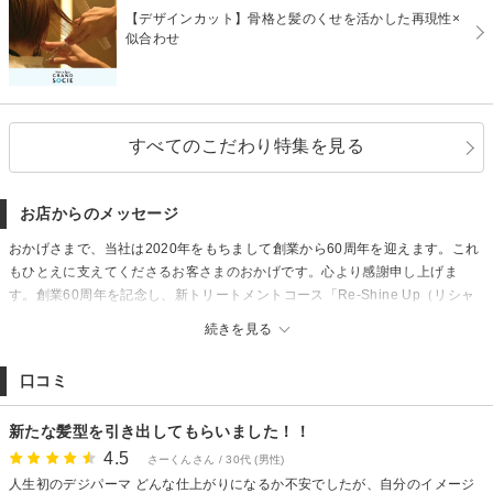
【デザインカット】骨格と髪のくせを活かした再現性×
似合わせ
すべてのこだわり特集を見る
お店からのメッセージ
おかげさまで、当社は2020年をもちまして創業から60周年を迎えます。これ
もひとえに支えてくださるお客さまのおかげです。心より感謝申し上げま
す。創業60周年を記念し、新トリートメントコース「Re-Shine Up（リシャ
インアップ）」が誕生しました。髪質改善のサイエンスアクアとソシエのス
続きを見る
パ技術を組み合わせ、「圧倒的な艶髪」と「リフトアップ」を叶える今まで
にない新感覚のサロンコースです。ぜひ一度ご体験くださいませ。これから
口コミ
もお客さまの美しい髪へのお手伝いと、快適なお時間を過ごしていただけま
すようスタッフ一同精進して参ります。今後とも変わらぬご愛顧を賜ります
新たな髪型を引き出してもらいました！！
よう、どうぞよろしくお願いします。
4.5
さーくんさん / 30代 (男性)
人生初のデジパーマ どんな仕上がりになるか不安でしたが、自分のイメージ