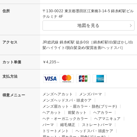
住所
〒130-0022 東京都墨田区江東橋3-14-5 錦糸町駅ビル
テルミナ 4F
地図を見る
アクセス
JR総武線 錦糸町駅 徒歩0分［錦糸町駅/白髪ぼかし/白
髪ハイライト/脱白髪染め/髪質改善/ヘッドスパ］
カット単価
￥4,235～
支払方法
メンズヘアカット
メンズパーマ
得意メニュー
メンズヘッドスパ・頭皮ケア
メンズ眉カット・眉カラー・脱色(ブリーチ)
ヘアカット
前髪カット
ヘアカラー
ヘナ・オーガニックカラー
ヘアマニキュア
パーマ
縮毛矯正
ストレートパーマ
トリートメント
ヘッドスパ・頭皮ケア
眉カット・眉カラー・脱色(ブリーチ)