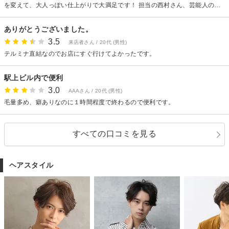
を変えて、大人っぽい仕上がりで大満足です！ 担当の西村さん、芸能人のよ
うな(？)なオーラがありながらも、丁寧な接客で嬉しかったです。 またお願
いしたいです。
ありがとうございました。
3.5
来店者さん / 20代 (男性)
テルミナ直結なのでお店にすぐ行けてよかったです。
駅上ビル内で便利
3.0
AAAさん / 20代 (男性)
毛量多め、癖ありなのに１時間程度で終わるので便利です。
すべての口コミを見る
ヘアスタイル