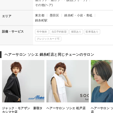
その他(ヘア)
東京都
墨田区
錦糸町・小岩・青砥
エリア
錦糸町駅
設備・サービス
年中無休
当日予約歓迎
個室あり
駐車場あり
クレジットカード可
ヘアーサロン ソシエ 錦糸町店と同じチェーンのサロン
ジャック・モアザン 新宿タ
ヘアーサロン ソシエ 松戸店
ヘアーサロン 
カシマヤ店
店