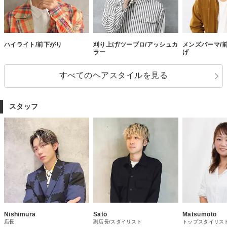
ハイライト/前下がり
刈り上げ/ツーブロ/アッシュカ
メンズパーマ/
ラー
げ
すべてのヘアスタイルを見る
スタッフ
Nishimura
Sato
Matsumoto
店長
副店長/スタイリスト
トップスタイリス