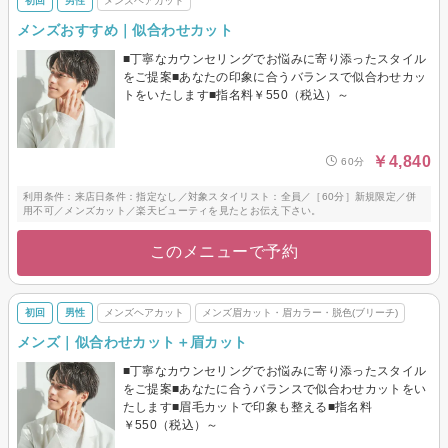
初回
男性
メンズヘアカット
メンズおすすめ｜似合わせカット
■丁寧なカウンセリングでお悩みに寄り添ったスタイル
をご提案■あなたの印象に合うバランスで似合わせカッ
トをいたします■指名料￥550（税込）～
￥4,840
60分
利用条件：来店日条件：指定なし／対象スタイリスト：全員／［60分］新規限定／併
用不可／メンズカット／楽天ビューティを見たとお伝え下さい。
このメニューで予約
初回
男性
メンズヘアカット
メンズ眉カット・眉カラー・脱色(ブリーチ)
メンズ｜似合わせカット＋眉カット
■丁寧なカウンセリングでお悩みに寄り添ったスタイル
をご提案■あなたに合うバランスで似合わせカットをい
たします■眉毛カットで印象も整える■指名料
￥550（税込）～