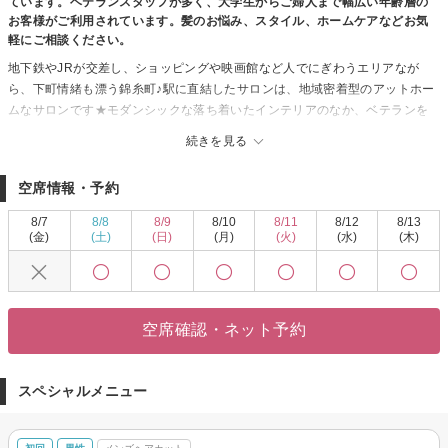
ています。ベテランスタッフが多く、大学生からご婦人まで幅広い年齢層の
お客様がご利用されています。髪のお悩み、スタイル、ホームケアなどお気
軽にご相談ください。
地下鉄やJRが交差し、ショッピングや映画館など人でにぎわうエリアなが
ら、下町情緒も漂う錦糸町♪駅に直結したサロンは、地域密着型のアットホー
ムなサロンです★モダンシックな落ち着いたインテリアのなか、ベテランを
中心としたスタッフさんが、『お客様に満足いただけるヘアースタイル』と
続きを見る
癒しの時間をお届けします♪
『最高のサービスと技術で、あなただけの理想のスタイルへ…』50年以上女
空席情報・予約
性の美を追求してきたソシエだからこそできる、最高のおもてなしの心であ
なたを心身ともに美しく、極上のリラックスをご提供☆
8/7
8/8
8/9
8/10
8/11
8/12
8/13
最新のヘアトレンドはもちろん、美髪・頭皮など『幅広い知識と確かなテク
(金)
(土)
(日)
(月)
(火)
(水)
(木)
ニック』であなただけの美しさを引き出します♪お客様に心からリラックスし
ていただけるよう清潔で落ち着いたサロンづくりや、お客様ひとりひとりと
のコミュニケーションを大切にする人気のサロンです★［錦糸町駅/白髪ぼか
し/白髪ハイライト/脱白髪染め/髪質改善/ヘッドスパ］
空席確認・ネット予約
スペシャルメニュー