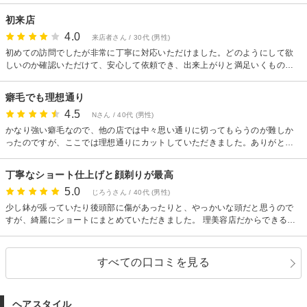
イライト/メンズカラー/社会人ヘア/就活ヘア/吉祥寺メンズサロン/ダウンパー
初来店
マ/カルマパーマ/センター分け男子//ツイストスパイラルパーマ/スパイラルパ
ーマ/
4.0
来店者さん / 30代 (男性)
初めての訪問でしたが非常に丁寧に対応いただけました。どのようにして欲
しいのか確認いただけて、安心して依頼でき、出来上がりと満足いくもので
した。
癖毛でも理想通り
4.5
Nさん / 40代 (男性)
かなり強い癖毛なので、他の店では中々思い通りに切ってもらうのが難しか
ったのですが、ここでは理想通りにカットしていただきました。ありがとう
ございます！
丁寧なショート仕上げと顔剃りが最高
5.0
じろうさん / 40代 (男性)
少し鉢が張っていたり後頭部に傷があったりと、やっかいな頭だと思うので
すが、綺麗にショートにまとめていただきました。 理美容店だからできる顔
剃りもお願いしましたが、これが非常にスッキリして気持ちがいい。美容院
通いが続いていて忘れていた感覚でした。丁寧な施術、ありがとうございま
した。
すべての口コミを見る
ヘアスタイル