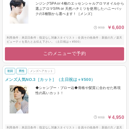
ンジングSPA or 4種のエッセンシャルアロマオイルから
選ぶアロマSPA or 天然ハチミツを使用したハニーパッ
クの3種類から選べます！［メンズ］
￥6,600
90分
利用条件：来店日条件：指定なし対象スタイリスト：全員その他条件：新規の方／楽天
ビューティを見たとお伝え下さい。（土日祝は＋¥500）
このメニューで予約
初回
男性
メンズヘアカット
メンズ人気NO.3［カット］（土日祝は＋¥500）
◆シャンプー・ブロー込◆骨格や髪質に合わせた再現
性の高いカット！
￥4,950
60分
利用条件：来店日条件：指定なし対象スタイリスト：全員その他条件：新規の方／楽天