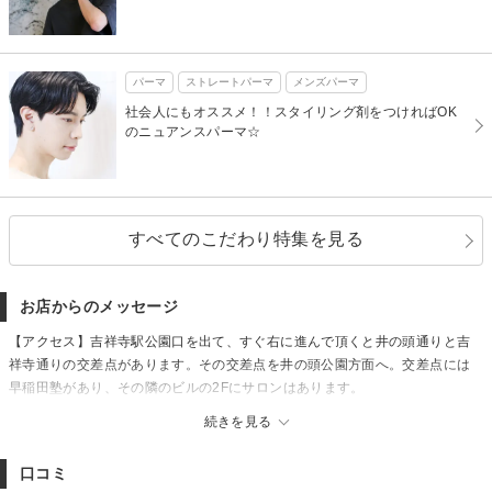
パーマ
ストレートパーマ
メンズパーマ
社会人にもオススメ！！スタイリング剤をつければOK
のニュアンスパーマ☆
すべてのこだわり特集を見る
お店からのメッセージ
【アクセス】吉祥寺駅公園口を出て、すぐ右に進んで頂くと井の頭通りと吉
祥寺通りの交差点があります。その交差点を井の頭公園方面へ。交差点には
早稲田塾があり、その隣のビルの2Fにサロンはあります。
【駐車場】なし
続きを見る
[吉祥寺/メンズパーマ/メンズカット/ツイストパーマ/ニュアンスパーマ/<理容
室>/センターパート/ツイストスパイラル/ツーブロック/センターパート/ツイ
口コミ
ストスパイラル/白髪染め/白髪ぼかし/眉毛カットデザインカラー/ブリーチ/ハ