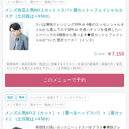
メンズ眉カット・眉カラー・脱色(ブリーチ)
メンズ当店人気NO.1カット＋スパ＋眉カット＋フェイシャルエ
ステ（土日祝は＋¥500）
スパは爽快クレンジングSPA or 4種のエッセンシャルオ
イルから選ぶアロマSPA or 天然ハチミツを使用したハ
ニーパックの3種類から選べます◆眉カットとフェイシ
ャルがついた贅沢コース！［メンズ］
￥7,150
90分
利用条件：来店日条件：指定なし対象スタイリスト：全員その他条件：新規の方／楽天
ビューティを見たとお伝え下さい。 （土日祝は＋¥500）
このメニューで予約
初回
男性
ヘッドスパ・頭皮ケア
メンズヘアカット
メンズ眉カット・眉カラー・脱色(ブリーチ)
メンズ人気NO.2［カット］＋［選べるヘッドスパ］＋［眉カッ
ト］（土日祝は＋¥500）
再現性の高いカットにヘッドスパをプラス◆爽快クレ