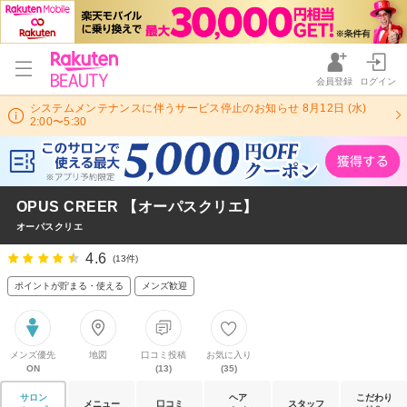
会員登録
ログイン
システムメンテナンスに伴うサービス停止のお知らせ 8月12日 (水)
2:00〜5:30
OPUS CREER 【オーパスクリエ】
オーパスクリエ
4.6
(13件)
ポイントが貯まる・使える
メンズ歓迎
メンズ優先
地図
口コミ投稿
お気に入り
ON
(13)
(35)
サロン
ヘア
こだわり
メニュー
口コミ
スタッフ