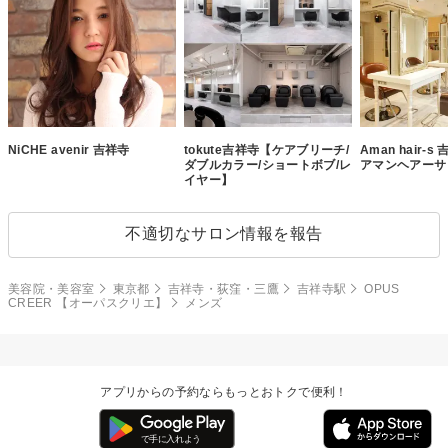
NiCHE avenir 吉祥寺
tokute吉祥寺【ケアブリーチ/
Aman hair-
ダブルカラー/ショートボブ/レ
アマンヘアーサ
イヤー】
不適切なサロン情報を報告
美容院・美容室
東京都
吉祥寺・荻窪・三鷹
吉祥寺駅
OPUS
CREER 【オーパスクリエ】
メンズ
アプリからの予約ならもっとおトクで便利！