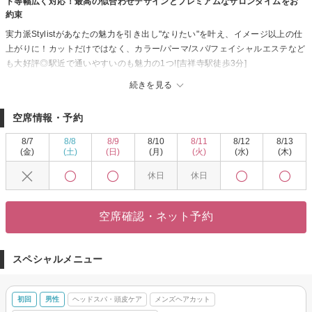
ト等幅広く対応！最高の似合わせデザインとプレミアムなサロンタイムをお
約束
実力派Stylistがあなたの魅力を引き出し"なりたい"を叶え、イメージ以上の仕
上がりに！カットだけではなく、カラー/パーマ/スパ/フェイシャルエステなど
も大好評◎駅近で通いやすいのも魅力の1つ![吉祥寺駅徒歩3分]
[吉祥寺/メンズパーマ/メンズカット/ツイストパーマ/ニュアンスパーマ/<理容
続きを見る
室>/センターパート/ツイストスパイラル/ツーブロック/センターパート/ツイ
ストスパイラル/白髪染め/白髪ぼかし/眉毛カットデザインカラー/ブリーチ/ハ
空席情報・予約
イライト/メンズカラー/社会人ヘア/就活ヘア/吉祥寺メンズサロン/ダウンパー
マ/カルマパーマ/センター分け男子//ツイストスパイラルパーマ/スパイラルパ
8/7
8/8
8/9
8/10
8/11
8/12
8/13
ーマ/ツイストパーマ/波巻きパーマ/スペインカール/ブリーチ/ダブルカラー/ハ
(金)
(土)
(日)
(月)
(火)
(水)
(木)
イトーン/インナーカラー/ハイライトメッシュ/バーバー/Barber/スキンフェー
休日
休日
ドカット/マッシュ//ウルフ/マッシュウルフ/スパイキーショート/ビジネス/ビジ
ネスカジュアル/ヘッドスパ/七三/七三分け／オールバック/ビジネスマン/お顔
そり/お顔剃り/シェービング/床屋/ストレートパーマ/縮毛矯正]
空席確認・ネット予約
スペシャルメニュー
初回
男性
ヘッドスパ・頭皮ケア
メンズヘアカット