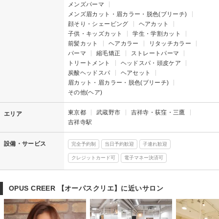
メンズパーマ
メンズ眉カット・眉カラー・脱色(ブリーチ)
顔そり・シェービング
ヘアカット
子供・キッズカット
学生・学割カット
前髪カット
ヘアカラー
リタッチカラー
パーマ
縮毛矯正
ストレートパーマ
トリートメント
ヘッドスパ・頭皮ケア
炭酸ヘッドスパ
ヘアセット
眉カット・眉カラー・脱色(ブリーチ)
その他(ヘア)
東京都
武蔵野市
吉祥寺・荻窪・三鷹
エリア
吉祥寺駅
設備・サービス
完全予約制
当日予約歓迎
子連れ歓迎
クレジットカード可
電子マネー決済可
OPUS CREER 【オーパスクリエ】に近いサロン