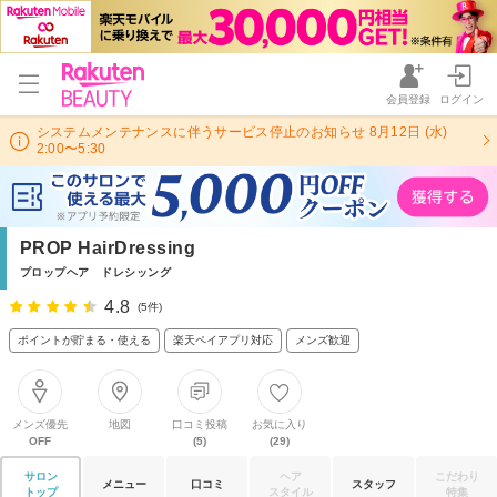
会員登録
ログイン
システムメンテナンスに伴うサービス停止のお知らせ 8月12日 (水)
2:00〜5:30
PROP HairDressing
プロップヘア ドレシッング
4.8
(5件)
ポイントが貯まる・使える
楽天ペイアプリ対応
メンズ歓迎
メンズ優先
地図
口コミ投稿
お気に入り
OFF
(5)
(29)
サロン
ヘア
こだわり
メニュー
口コミ
スタッフ
トップ
スタイル
特集