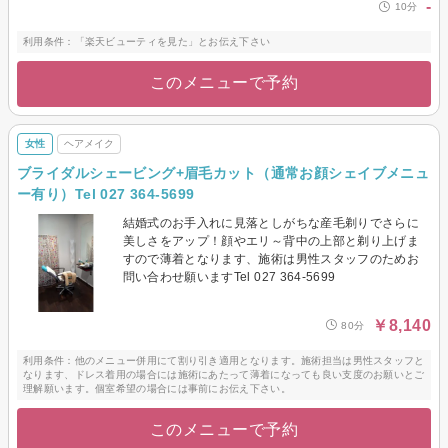
-
10分
利用条件：「楽天ビューティを見た」とお伝え下さい
このメニューで予約
女性
ヘアメイク
ブライダルシェービング+眉毛カット（通常お顔シェイブメニュ
ー有り）Tel 027 364-5699
結婚式のお手入れに見落としがちな産毛剃りでさらに
美しさをアップ！顔やエリ～背中の上部と剃り上げま
すので薄着となります、施術は男性スタッフのためお
問い合わせ願いますTel 027 364-5699
￥8,140
80分
利用条件：他のメニュー併用にて割り引き適用となります。施術担当は男性スタッフと
なります、ドレス着用の場合には施術にあたって薄着になっても良い支度のお願いとご
理解願います。個室希望の場合には事前にお伝え下さい。
このメニューで予約