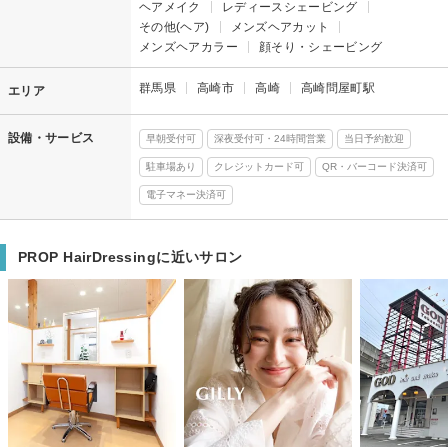
ヘアメイク
レディースシェービング
その他(ヘア)
メンズヘアカット
メンズヘアカラー
顔そり・シェービング
群馬県
高崎市
高崎
高崎問屋町駅
エリア
設備・サービス
早朝受付可
深夜受付可・24時間営業
当日予約歓迎
駐車場あり
クレジットカード可
QR・バーコード決済可
電子マネー決済可
PROP HairDressingに近いサロン