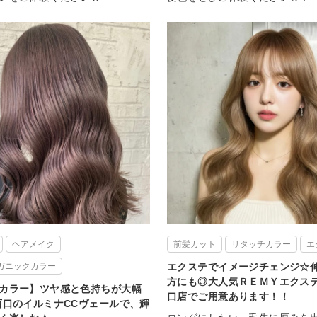
ヘアメイク
前髪カット
リタッチカラー
エ
ガニックカラー
エクステでイメージチェンジ☆
方にも◎大人気ＲＥＭＹエクス
カラー】ツヤ感と色持ちが大幅
口店でご用意あります！！
西口のイルミナCCヴェールで、輝