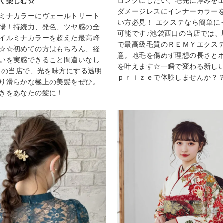
ロングにしたい、毛先に厚みを
く楽しむ☆
ダメージレスにインナーカラー
ミナカラーにヴェールトリート
い方必見！ エクステなら簡単に
場！持続力、発色、ツヤ感の全
可能です♪池袋西口の当店では、
イルミナカラーを超えた最高峰
で最高級毛質のＲＥＭＹエクス
☆☆初めての方はもちろん、経
意。地毛を傷めず理想の長さと
いを実感できること間違いなし
を叶えます☆一瞬で変わる新し
西口の当店で、光を味方にする透明
ｐｒｉｚｅで体験しませんか？
り滑らかな極上の美髪をぜひ。
きをあなたの髪に！