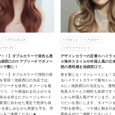
ヘアマニキュア
ヘアカット
ヘアカラー
ー(ヘア)
ヘアトリートメント
P！！】ダブルカラーで発色も透
デザインカラーの定番☆ハイラ
池袋西口のケアブリーチでダメー
☆海外スタイルや外国人風の立
ツヤ髪に！
想の透明感を池袋西口で。
P！！】ダブルカラーで理想の発
巻き髪にも！ストレートにも！
を実現！池袋西口の当店では、
るハイライトカラーで最旬トレ
ブリーチを使用しダメージを最
ルに♪ 池袋西口の当店なら、透
つつ、ツヤ感溢れる仕上がりを
色系カラーとの相性も抜群です
赤みを抑えたグレージュやハイ
しから外国人風デザインまで、
髪質に合わせた選定で色持ち抜
りたいを形にします。ダメージ
レを楽しみながら美髪も守る、究
ア剤を使用し、ツヤ感と動きの
ンをご体験ください★
髪色をぜひご体験ください☆！