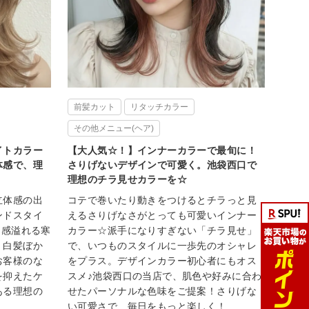
前髪カット
リタッチカラー
その他メニュー(ヘア)
イトカラー
【大人気☆！】インナーカラーで最旬に！
体感で、理
さりげないデザインで可愛く。池袋西口で
理想のチラ見せカラーを☆
立体感の出
コテで巻いたり動きをつけるとチラっと見
ンドスタイ
えるさりげなさがとっても可愛いインナー
明感溢れる寒
カラー☆派手になりすぎない「チラ見せ」
！白髪ぼか
で、いつものスタイルに一歩先のオシャレ
お客様のな
をプラス。デザインカラー初心者にもオス
を抑えたケ
スメ♪池袋西口の当店で、肌色や好みに合わ
ある理想の
せたパーソナルな色味をご提案！さりげな
い可愛さで、毎日をもっと楽しく！