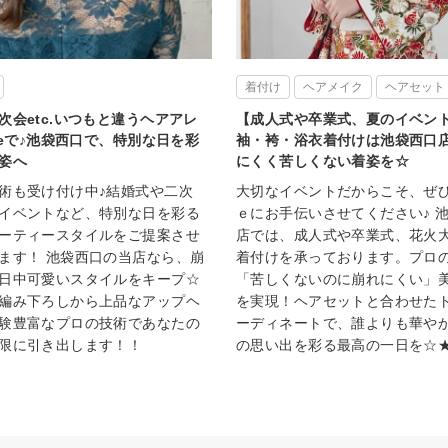
着付け
ヘアメイク
ヘアセット
次会etc.いつもと違うヘアアレ
【成人式や卒業式、夏のイベント
izeで♪池袋西口で、特別な日を彩
袖・袴・浴衣着付けは池袋西口
姿へ
にくく苦しくない着姿を☆
術も受け付け中♪結婚式や二次
大切なイベントだからこそ、ぜ
イベントなど、特別な日を彩る
ｅにお手伝いさせてください♪ 
ーティースタイルをご提案させ
店では、成人式や卒業式、花火
ます！ 池袋西口の当店なら、崩
着付けを承っております。プロ
日中可愛いスタイルをキープ☆
「苦しくないのに崩れにくい」
編み下ろしから上品なアップヘ
を実現！ヘアセットと合わせた
験豊富なプロの技術であなたの
ーディネートで、誰よりも華や
限に引き出します！！
の思い出を彩る最高の一日を☆