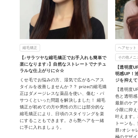
縮毛矯正
ヘアセット
【♪サラツヤな縮毛矯正でお手入れも簡単で
その他メニュ
楽になります♪】自然なストレートでナチュ
【透明度U
ラルな仕上がりに☆☆
明感UP！
くせ毛でお悩みの方、湿気で広がるヘアス
ジを抑えて
タイルを改善しませんか？？ prizeの縮毛矯
【透明度U
正はダメージレスな薬品を使い、傷む・パ
色と透明感
サつくといった問題を解決しました！ 縮毛
最新のケア
矯正が初めての方や男性の方には部分的な
小限に抑え
縮毛矯正により、日頃のスタイリングを楽
叶えます。
にすることもできます。さら艶ヘアを一緒
トーンも、
に手に入れましょう。
群♪オシャ
極のデザイ