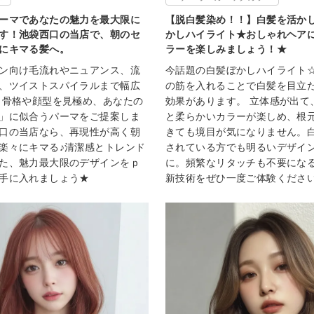
ーマであなたの魅力を最大限に
【脱白髪染め！！】白髪を活か
す！池袋西口の当店で、朝のセ
かしハイライト★おしゃれヘア
にキマる髪へ。
ラーを楽しみましょう！★
ン向け毛流れやニュアンス、流
今話題の白髪ぼかしハイライト
、ツイストスパイラルまで幅広
の筋を入れることで白髪を目立
 骨格や顔型を見極め、あなたの
効果があります。 立体感が出て
」に似合うパーマをご提案しま
と柔らかいカラーが楽しめ、根
口の当店なら、再現性が高く朝
きても境目が気になりません。
楽々にキマる♪清潔感とトレンド
されている方でも明るいデザイ
た、魅力最大限のデザインをｐ
に。頻繁なリタッチも不要にな
手に入れましょう★
新技術をぜひ一度ご体験くださ