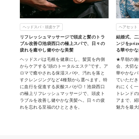
ヘッドスパ・頭皮ケア
ヘアセット
リフレッシュマッサージで頭皮と髪のトラ
結婚式、二
ブル改善◎池袋西口の極上スパで、日々の
ンジをpr
疲れを癒やし健やかな美髪
る華やかな
ヘッドスパは毛根を健康にし、髪質を内側
★早朝の施
からケアする“頭のトータルエステ”です。ア
会、大切な
ロマで癒やされる保湿スパや、汚れを落と
華やかなパ
すクレンジングなど4種類から選べます。特
ていただき
に血行を促進する炭酸スパが◎！池袋西口
れにくく一
の極上リフレッシュマッサージで、頭皮ト
トレンドの
ラブルを改善し健やかな美髪へ。日々の疲
アまで、経
れを忘れる至福のひとときを。
魅力を最大