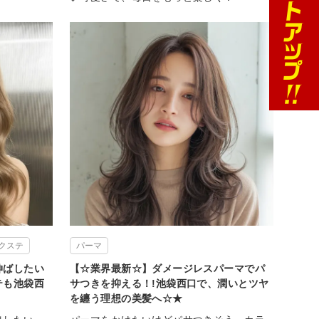
クステ
パーマ
伸ばしたい
【☆業界最新☆】ダメージレスパーマでパ
テも池袋西
サつきを抑える！!池袋西口で、潤いとツヤ
を纏う理想の美髪へ☆★