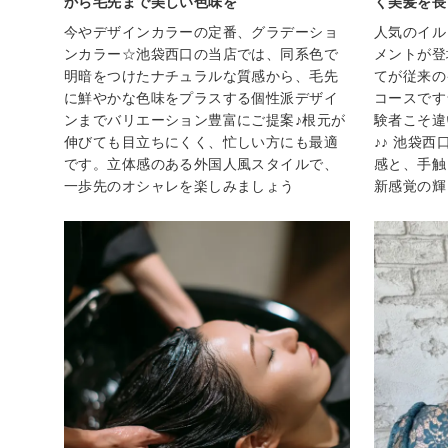
から毛先まで美しい色味を
く美髪を長
今やデザインカラーの定番、グラデーショ
人気のイル
ンカラー☆池袋西口の当店では、同系色で
メントが登
明暗をつけたナチュラルな質感から、毛先
てが従来の
に鮮やかな色味をプラスする個性派デザイ
コースです
ンまでバリエーション豊富にご提案♪根元が
験者こそ違
伸びても目立ちにくく、忙しい方にも最適
♪♪ 池袋
です。立体感のある外国人風スタイルで、
感と、手触
一歩先のオシャレを楽しみましょう
新感覚の輝