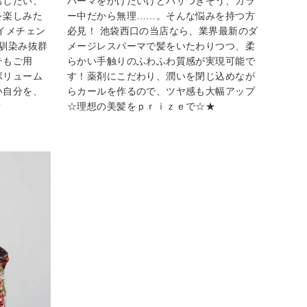
出したい、
パーマをかけたいけどパサつきそう、カラ
を楽しみた
ー中だから無理……。そんな悩みを持つ方
イメチェン
必見！ 池袋西口の当店なら、業界最新のダ
馴染み抜群
メージレスパーマで髪をいたわりつつ、柔
テもご用
らかい手触りのふわふわ質感が実現可能で
ボリューム
す！薬剤にこだわり、潤いを閉じ込めなが
い自分を、
らカールを作るので、ツヤ感も大幅アップ
？
☆理想の美髪をｐｒｉｚｅで☆★