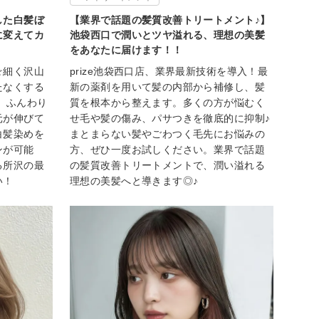
した白髪ぼ
【業界で話題の髪質改善トリートメント♪】
に変えてカ
池袋西口で潤いとツヤ溢れる、理想の美髪
をあなたに届けます！！
☆細く沢山
prize池袋西口店、業界最新技術を導入！最
たなくする
新の薬剤を用いて髪の内部から補修し、髪
、ふんわり
質を根本から整えます。多くの方が悩むく
元が伸びて
せ毛や髪の傷み、パサつきを徹底的に抑制♪
白髪染めを
まとまらない髪やごわつく毛先にお悩みの
ンが可能
方、ぜひ一度お試しください。業界で話題
る所沢の最
の髪質改善トリートメントで、潤い溢れる
い！
理想の美髪へと導きます◎♪