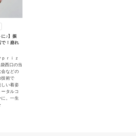
に♪】振
店で！崩れ
ひｐｒｉｚ
池袋西口の当
大会などの
の技術で
美しい着姿
トータルコ
かに。一生
★