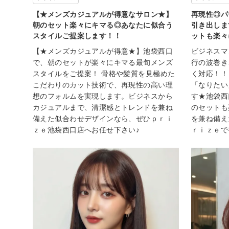
【★メンズカジュアルが得意なサロン★】
再現性◎パ
朝のセット楽々にキマる◎あなたに似合う
引き出しま
スタイルご提案します！！
ットも楽々
【★メンズカジュアルが得意★】池袋西口
ビジネスマ
で、朝のセットが楽々にキマる最旬メンズ
行の波巻き
スタイルをご提案！ 骨格や髪質を見極めた
く対応！！
こだわりのカット技術で、再現性の高い理
「なりたい
想のフォルムを実現します。ビジネスから
す★池袋西
カジュアルまで、清潔感とトレンドを兼ね
のセットも
備えた似合わせデザインなら、ぜひｐｒｉ
を兼ね備え
ｚｅ池袋西口店へお任せ下さい♪
ｒｉｚｅで