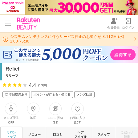
会員登録
ログイン
システムメンテナンスに伴うサービス停止のお知らせ 8月12日 (水)
2:00〜5:30
Relief
リリーフ
4.4
(13件)
◎ 本日空席あり
ポイントが貯まる・使える
メンズ歓迎
メンズ優先
地図
口コミ投稿
お気に入り
OFF
(13)
(107)
サロン
ヘア
こだわり
メニュー
口コミ
スタッフ
トップ
スタイル
特集