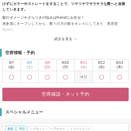
けずにカラーやストレートをすることで、ツヤツヤでサラサラな髪へと改善
していきます。
髪のダメージやざらつきの悩みはReliefにお任せ！
表参道にオープンしてから、数々の方の髪をキレイにしてきた 美容室
Relief。
髪のダメージやざらつきを抑え、理想の髪色にする『髪質改善カラー』
続きを見る
クセの強さやダメージレベルに合わせて、お客様一人ひとりにオーダーメイ
ドの薬を調合して綺麗に伸ばせる『髪質改善ストレート』
空席情報・予約
お客様の髪質や求める仕上がりに合わせて調合する『髪質改善トリートメン
ト』
8/7
8/8
8/9
8/10
8/11
8/12
8/13
で、あなたの髪を、自分史上最高の艶のある若くてキレイな髪に仕上げま
(金)
(土)
(日)
(月)
(火)
(水)
(木)
す。
休日
あなたの髪に合わせた優しい薬剤、不足した栄養分・保湿成分を補給し、
髪に負担をかけずにカラーやストレートをすることで、ツヤツヤで、みずみ
ずしい髪へと改善していきます。
空席確認・ネット予約
とても丁寧な技術になりますので、通常の美容室よりお時間がかかります。
余裕をもっていらしてください。
これまでカラーをしてパサパサになったり、トリートメントの効果を感じな
スペシャルメニュー
かったのであれば、Reliefの提供するケアでツヤツヤで若々しい髪になること
ができます。
メニューが決まらない場合でも安心してご予約ください。
初回
平日
ヘアカット
ヘアカラー
トリートメント