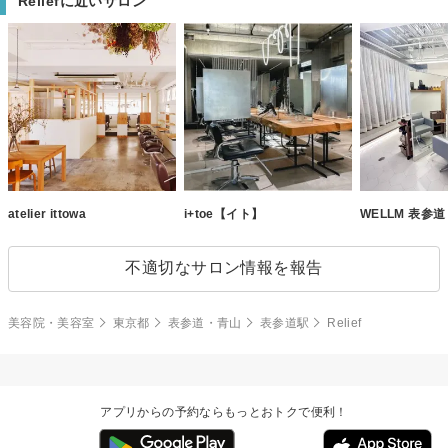
Reliefに近いサロン
atelier ittowa
i+toe【イト】
WELLM 表参
不適切なサロン情報を報告
美容院・美容室
東京都
表参道・青山
表参道駅
Relief
アプリからの予約ならもっとおトクで便利！