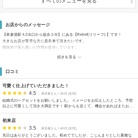
すべてのメニューを見る
お店からのメッセージ
【表参道駅Ａ2出口から徒歩２分】にある【Relief(リリーフ) 】です！
大きなお店が苦手な方に是非来て頂きたいです。
開放的で落ち着いた空間を提供しています。
親しみやすいスタッフなので髪の悩みなど何でもお話ししてください。
続きを見る
丁寧にマンツーマンで対応させて頂きます！お気軽にお越し下さい。
口コミ
可愛く仕上げていただきました！
4.5
来店者さん / 30代 (女性)
結婚式のヘアセットをお願いしました。 イメージをお伝えしたところ、予想
以上に可愛くして頂き大満足です！ 駅からも近くて、機会があればまたお願
いしたいです！
初来店
3.5
来店者さん / 40代 (女性)
先日はありがとうございました。初めてでしたが、こじんまりとした素敵な