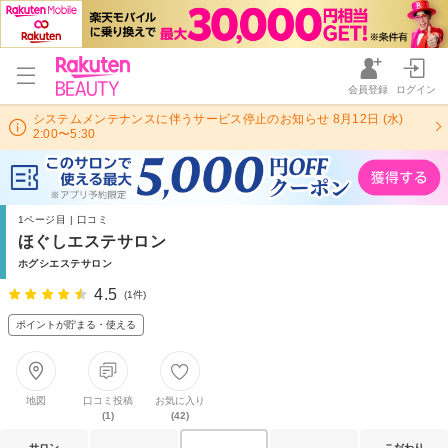
会員登録
ログイン
システムメンテナンスに伴うサービス停止のお知らせ 8月12日 (水)
2:00〜5:30
1ページ目 | 口コミ
ほぐしエステサロン
ホグシエステサロン
4.5
(1件)
ポイントが貯まる・使える
地図
口コミ投稿
お気に入り
(1)
(42)
サロン
こだわり