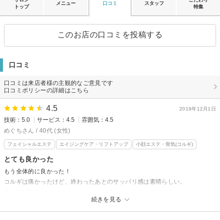
メニュー
口コミ
スタッフ
トップ
特集
このお店の口コミを投稿する
口コミ
口コミは来店者様の主観的なご意見です
口コミポリシーの詳細はこちら
4.5
2019年12月1日
技術：5.0
サービス：4.5
雰囲気：4.5
めぐちさん / 40代 (女性)
フェイシャルエステ
エイジングケア・リフトアップ
小顔エステ・骨気(コルギ)
とても良かった
もう全体的に良かった！
コルギは痛かったけど、終わったあとのサッパリ感は素晴らしい。
またリピしたい。
続きを見る