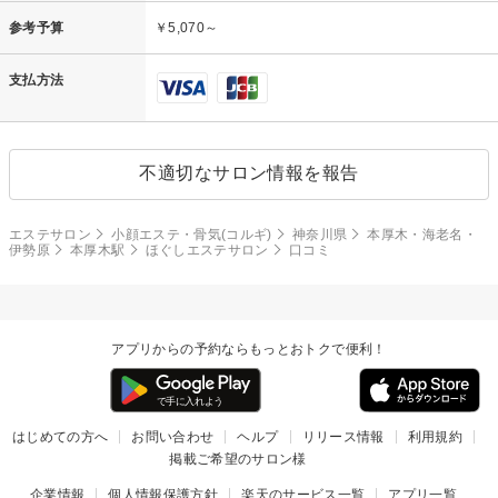
参考予算
￥5,070～
支払方法
不適切なサロン情報を報告
エステサロン
小顔エステ・骨気(コルギ)
神奈川県
本厚木・海老名・
伊勢原
本厚木駅
ほぐしエステサロン
口コミ
アプリからの予約ならもっとおトクで便利！
はじめての方へ
お問い合わせ
ヘルプ
リリース情報
利用規約
掲載ご希望のサロン様
企業情報
個人情報保護方針
楽天のサービス一覧
アプリ一覧