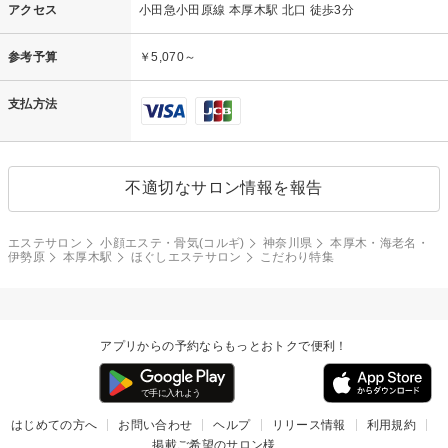
アクセス
小田急小田原線 本厚木駅 北口 徒歩3分
参考予算
￥5,070～
支払方法
不適切なサロン情報を報告
エステサロン
小顔エステ・骨気(コルギ)
神奈川県
本厚木・海老名・
伊勢原
本厚木駅
ほぐしエステサロン
こだわり特集
アプリからの予約ならもっとおトクで便利！
はじめての方へ
お問い合わせ
ヘルプ
リリース情報
利用規約
掲載ご希望のサロン様