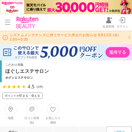
会員登録
ログイン
システムメンテナンスに伴うサービス停止のお知らせ 8月12日 (水)
2:00〜5:30
こだわり特集
ほぐしエステサロン
ホグシエステサロン
4.5
(1件)
ポイントが貯まる・使える
地図
口コミ投稿
お気に入り
(1)
(42)
サロン
こだわり