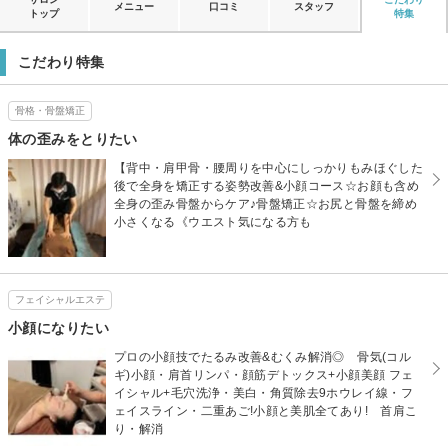
メニュー
口コミ
スタッフ
トップ
特集
こだわり特集
骨格・骨盤矯正
体の歪みをとりたい
【背中・肩甲骨・腰周りを中心にしっかりもみほぐした
後で全身を矯正する姿勢改善&小顔コース☆お顔も含め
全身の歪み骨盤からケア♪骨盤矯正☆お尻と骨盤を締め
小さくなる《ウエスト気になる方も
フェイシャルエステ
小顔になりたい
プロの小顔技でたるみ改善&むくみ解消◎ 骨気(コル
ギ)小顔・肩首リンパ・顔筋デトックス+小顔美顔 フェ
イシャル+毛穴洗浄・美白・角質除去9ホウレイ線・フ
ェイスライン・二重あご!小顔と美肌全てあり! 首肩こ
り・解消